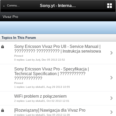
Sony.yt - International Sony Forum
← Communication & Entertainment Unlimited
Vivaz Pro
Topics In This Forum
Sony Ericsson Vivaz Pro U8 - Service Manual |
????????? ?????????? | Instrukcja serwisowa
Pinned
0 replies: Last by Jurij, Dec 05 2013 22:52
Sony Ericsson Vivaz Pro - Specyfikacja |
Technical Specification | ???????????
????????????
Pinned
1 replies: Last by slivka91, Aug 29 2013 10:55
WiFi problem z połączeniem
2 replies: Last by slivka91, Oct 02 2013 12:01
[Rozwiązany] Nawigacja dla Vivaz Pro
4 replies: Last by slivka91, Sep 05 2013 11:36