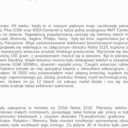
iec XX wieku, kiedy to w naszym pięknym kraju raczkowały pierw
a, Plus GSM oraz IDEA Centertel a także jedna analogowa NMT Center
 na świecie. Największą popularnością cieszyły się telefony takich 
catel, Motorola, Sagem, Philips, Sony... były też inne, zapomniane już 
zy Panasonic. Moje zainteresowanie telefonami komórkowymi rozpoczę
pojawiła się widniejąca na załączonym obrazku Nokia 3110, kupiona 
to rewolucyjny wówczas produkt fińskiego producenta. Wyróżniał się s
niżej 150 gram, z powodzeniem mieścił się w kieszeni. Był to pierw
szem NaviKey, dzięki któremu można było obsługiwać telefon w zasadz
ystemie GSM 900Mhz, dzwonił i wysyłał smsy. Czegóż wówczas człow
odobno istniała do niej specjalna bateria z silniczkiem wibracyjnym, 
otkałem. W 2002 roku postanowiłem mieć własną komórkę, kupiłem sta
ego zapomnianego już dzisiaj produktu fińskiej myśli technologicznej
nam, dodam że po 12 latach od zakupu nadal działa i ma się świ
ety brakuje takiej solidności wykonania...
ła zakupiona w komisie za 220zł Nokia 3210. Pierwszy telefon
kowo małych rozmiarach, posiadając takie funkcje jak: praca w tr
domości tekstowych z użyciem słownika T9,wiadomości graficzne, 
 Snake, Rotation i Memory. Była również możliwość wymieniania obud
odelu była możliwość jego tuningu. Za jedyne 30 zł można było za