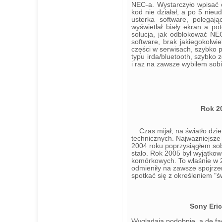
NEC-a. Wystarczyło wpisać o
kod nie działał, a po 5 nie
usterka software, polegaj
wyświetlał biały ekran a po
solucja, jak odblokować NE
software, brak jakiegokolwi
części w serwisach, szybko 
typu irda/bluetooth, szybko
i raz na zawsze wybiłem sobi
Rok 2
Czas mijał, na światło dzi
technicznych. Najważniejsze 
2004 roku poprzysiągłem sobi
stało. Rok 2005 był wyjątkow
komórkowych. To właśnie w 2
odmieniły na zawsze spojrze
spotkać się z określeniem "św
Sony Eri
Wyglądają podobnie, a de fac