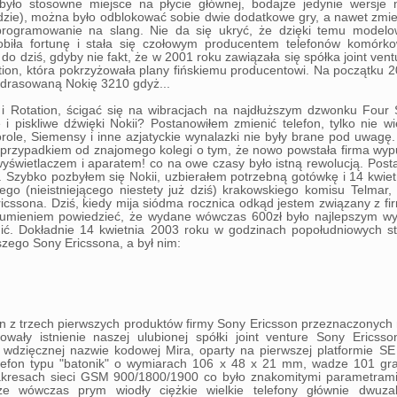
 (było stosowne miejsce na płycie głównej, bodajże jedynie wersje 
rdzie), można było odblokować sobie dwie dodatkowe gry, a nawet zmie
programowanie na slang. Nie da się ukryć, że dzięki temu modelow
obiła fortunę i stała się czołowym producentem telefonów komórk
do dziś, gdyby nie fakt, że w 2001 roku zawiązała się spółka joint ven
ion, która pokrzyżowała plany fińskiemu producentowi. Na początku 
drasowaną Nokię 3210 gdyż...
i Rotation, ścigać się na wibracjach na najdłuższym dzwonku Four 
e i piskliwe dźwięki Nokii? Postanowiłem zmienić telefon, tylko nie w
orole, Siemensy i inne azjatyckie wynalazki nie były brane pod uwagę
 przypadkiem od znajomego kolegi o tym, że nowo powstała firma wyp
wyświetlaczem i aparatem! co na owe czasy było istną rewolucją. Pos
. Szybko pozbyłem się Nokii, uzbierałem potrzebną gotówkę i 14 kwie
go (nieistniejącego niestety już dziś) krakowskiego komisu Telmar,
cssona. Dziś, kiedy mija siódma rocznica odkąd jestem związany z f
sumieniem powiedzieć, że wydane wówczas 600zł było najlepszym wy
ć. Dokładnie 14 kwietnia 2003 roku w godzinach popołudniowych st
zego Sony Ericssona, a był nim:
n z trzech pierwszych produktów firmy Sony Ericsson przeznaczonych
kowały istnienie naszej ulubionej spółki joint venture Sony Ericss
wdzięcznej nazwie kodowej Mira, oparty na pierwszej platformie S
telefon typu "batonik" o wymiarach 106 x 48 x 21 mm, wadze 101 gra
kresach sieci GSM 900/1800/1900 co było znakomitymi parametram
że wówczas prym wiodły ciężkie wielkie telefony głównie dwuza