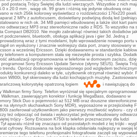
 pod postacią Trójcy Świętej dla ludzi wierzących. Wszystkie z nich maj
.0 x 20.0 mm , wagę ok. 99 gram i różnią się jedynie obudową oraz
o w nich 256k kolorowy wyświetlacz o rozdzielczości 176x220 pixeli
aparat 2 MPx z autofocusem, doświetlany podwójną diodą led (pełniąc
instalowano w nich ok. 34 MB pamięci wbudowanej a także slot kart pam
 odtwarzacz MP3 oraz stereofoniczne radio z RDS. To wszystko na sz
rita Compact DB2010. Nie mogło zabraknąć również takich dodatków ja
t podczerwieni, bluetooth, obsługa aplikacji java i gier 3d. Jedną z
, wprowadzoną wraz z tymi modelami, było wprowadzenie nowego portu
stąpił on wysłużony i znacznie wolniejszy data port, znany stosowany w
icsson a wcześniej Ericsson. Dzięki dodawanemu w standardzie kablo
y telefonem a komputerem stała się niezwykle prosta i szybka. Dodat
wość aktualizacji oprogramowania w telefonie w domowym zaciszu, dzię
programowi Sony Ericsson Update Service (słynny SEUS). Święta Trój
o trendu. Oprócz doskonale wyposażonego pod względem techniczny
odukty konkurencji daleko w tyle, użytkownik otrzymał również wybór. 
icsson W800i, był skierowany dla ludzi kochających muzykę. Zastosowan
marańczową kolorystykę opatrzoną logiem
i nawiązującą do
zy Walkman firmy Sony. Telefon wyróżniał się specjalnym oprogramowa
alkman, zawierającym korektor i funkcję MegaBass, dodawano w
Memory Stick Duo o pojemności aż 512 MB oraz douszne stereofoniczne
 na słynnych słuchawkach Sony MDR), wyposażone w przejściówkę F
800i zaoferował użytkownikom jako pierwszy możliwość wyboru - czy 
u, czy też odpocząć od świata i wykorzystać jedynie wbudowany odtwarz
iętej trójcy - Sony Ericsson K750i to telefon przeznaczony dla ludzi
Tył aparatu różnił się znacząco od pozostałych modeli z tej trójki - wy
at cyfrowy. Rozsuwana na bok klapka odsłaniała najlepszy w swojej k
remierze tego telefonu profesjonalni fotografowie zaczęli się wypowia