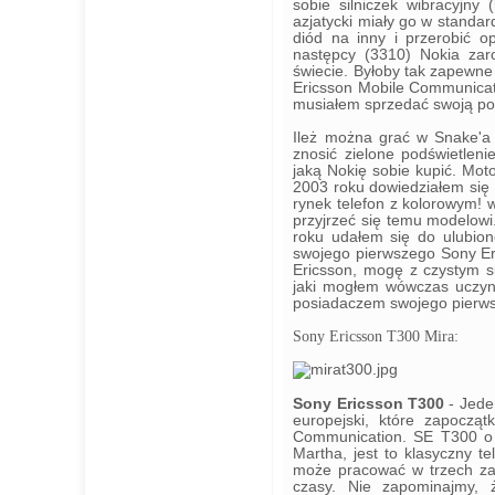
sobie silniczek wibracyjny
azjatycki miały go w standa
diód na inny i przerobić o
następcy (3310) Nokia zar
świecie. Byłoby tak zapewne 
Ericsson Mobile Communicat
musiałem sprzedać swoją po
Ileż można grać w Snake'a 
znosić zielone podświetleni
jaką Nokię sobie kupić. Mot
2003 roku dowiedziałem się
rynek telefon z kolorowym! 
przyjrzeć się temu modelowi
roku udałem się do ulubione
swojego pierwszego Sony Eri
Ericsson, mogę z czystym 
jaki mogłem wówczas uczyni
posiadaczem swojego pierws
Sony Ericsson T300 Mira:
Sony Ericsson T300
- Jede
europejski, które zapocząt
Communication. SE T300 o 
Martha, jest to klasyczny 
może pracować w trzech za
czasy. Nie zapominajmy, 