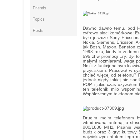
Friends
Topics
Dawno dawno temu, pod kon
Posts
cyfrowe sieci komórkowe: Er
było jeszcze Sony Ericssona
Nokia, Siemens, Ericsson, Al
jak Bosh, Maxon, Benefon c
1998 roku, kiedy to w domu 
595 zł w promocji Ery. Był 
małymi rozmiarami, wagą po
Nokii z funkcjonalnym klawi
przyciskiem. Pracował w s
chcieć więcej od telefonu? P
jednak nigdy takiej nie sp
POP i jakiś czas używałem t
ten telefonik miło wspomi
Współczesnym telefonom niest
Drugim moim telefonem by
wbudowaną anteną, o stosun
900/1800 MHz, Pisanie wia
budzik oraz 3 gry: kultowy
największym atutem tego m