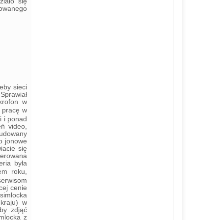
iało się
kowanego
eby sieci
Sprawiał
ikrofon w
: pracę w
i i ponad
ń video,
budowany
wo jonowe
iacie się
zerowana
ria była
em roku,
serwisom
cej cenie
 simlocka
kraju) w
by zdjąć
mlocka z