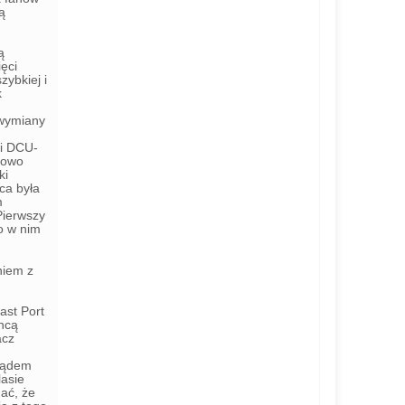
ą
.
ą
ięci
ybkiej i
k
 wymiany
wi DCU-
kowo
ki
ca była
m
Pierwszy
o w nim
niem z
ast Port
chcą
acz
glądem
lasie
dać, że