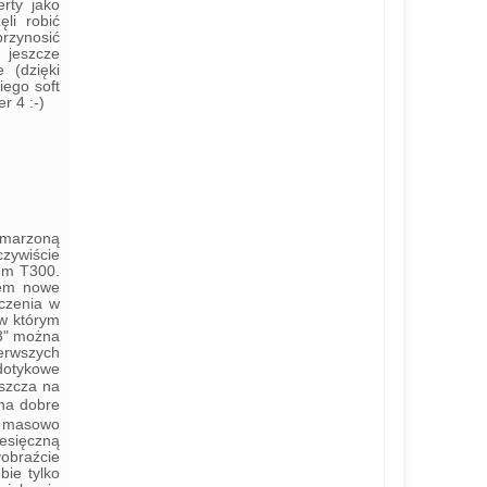
rty jako
li robić
przynosić
 jeszcze
 (dzięki
iego soft
r 4 :-)
ymarzoną
czywiście
em T300.
łem nowe
ączenia w
 w którym
"3" można
ierwszych
 dotykowe
aszcza na
na dobre
00 masowo
iesięczną
yobraźcie
bie tylko