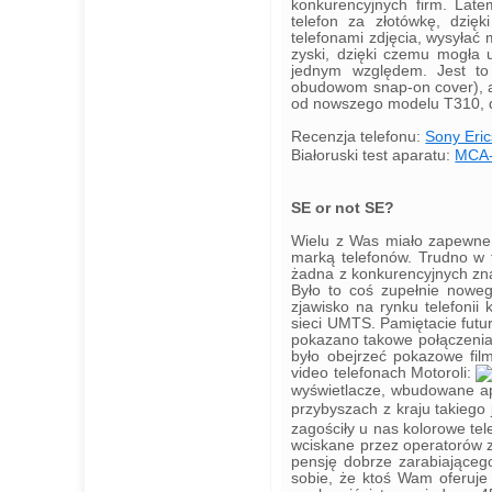
konkurencyjnych firm. Lat
telefon za złotówkę, dzię
telefonami zdjęcia, wysyłać
zyski, dzięki czemu mogła 
jednym względem. Jest to 
obudowom snap-on cover), a
od nowszego modelu T310, dz
Recenzja telefonu:
Sony Eri
Białoruski test aparatu:
MCA
SE or not SE?
Wielu z Was miało zapewne 
marką telefonów. Trudno w t
żadna z konkurencyjnych zn
Było to coś zupełnie nowe
zjawisko na rynku telefoni
sieci UMTS. Pamiętacie futu
pokazano takowe połączenia? 
było obejrzeć pokazowe film
video telefonach Motoroli:
wyświetlacze, wbudowane ap
przybyszach z kraju takiego
zagościły u nas kolorowe te
wciskane przez operatorów z
pensję dobrze zarabiającego
sobie, że ktoś Wam oferuje 