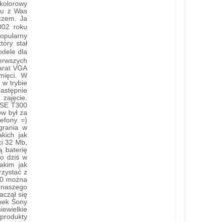
kolorowy
elu z Was
czem. Ja
002 roku
popularny
óry stał
odele dla
erwszych
parat VGA
mięci. W
 w trybie
następnie
zajęcie.
i SE T300
w był za
efony =)
grania w
kich jak
ci 32 Mb,
 baterię
o dziś w
akim jak
rzystać z
300 można
 naszego
aczął się
ynek Sony
ewielkie
produkty