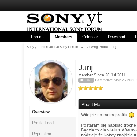
Forums
Members
Calendar
Download
Sony.yt - International Sony Forum
→
Viewing Profile: Jurij
Jurij
Member Since 26 Jul 2011
Last Active May 25 2026
OFFLINE
About Me
Overview
Witajcie na moim profilu
Profile Feed
Postaram się napisać trochę
Będzie to dla wielu z Was sw
Reputation
nadzieję że każdy znajdzie tu