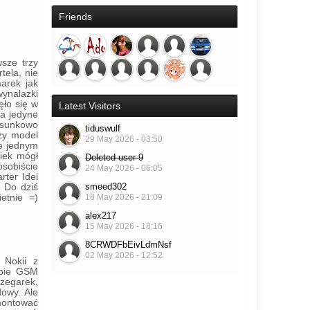
Friends
sze trzy
tela, nie
marek jak
wynalazki
ło się w
Latest Visitors
za jedyne
tosunkowo
tiduswulf
szy model
29 May 2026 - 03:50
ie jednym
iek mógł
Deleted user 9
osobiście
24 May 2026 - 06:05
rter Idei
smeed302
. Do dziś
etnie =)
18 May 2026 - 21:09
alex217
15 May 2026 - 18:16
8CRWDFbEivLdmNsf
02 May 2026 - 12:52
 Nokii z
ybie GSM
zegarek,
owy. Ale
montować