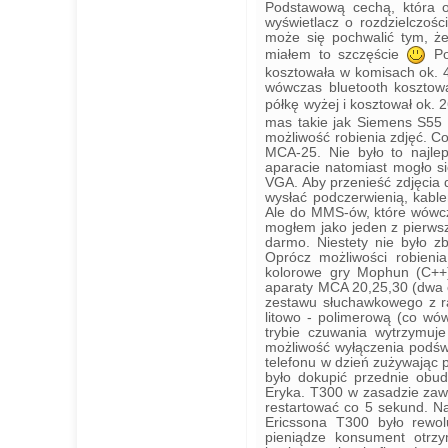
Podstawową cechą, która o
wyświetlacz o rozdzielczośc
może się pochwalić tym, że
miałem to szczęście
Pod
kosztowała w komisach ok. 4
wówczas bluetooth kosztowa
półkę wyżej i kosztował ok. 
mas takie jak Siemens S55 
możliwość robienia zdjęć. 
MCA-25. Nie było to najle
aparacie natomiast mogło si
VGA. Aby przenieść zdjęcia 
wysłać podczerwienią, kabl
Ale do MMS-ów, które wówcza
mogłem jako jeden z pierws
darmo. Niestety nie było z
Oprócz możliwości robienia
kolorowe gry Mophun (C++)
aparaty MCA 20,25,30 (dwa 
zestawu słuchawkowego z r
litowo - polimerową (co wó
trybie czuwania wytrzymuj
możliwość wyłączenia podświ
telefonu w dzień zużywając 
było dokupić przednie obu
Eryka. T300 w zasadzie zawi
restartować co 5 sekund. Na
Ericssona T300 było rewolu
pieniądze konsument otrzy