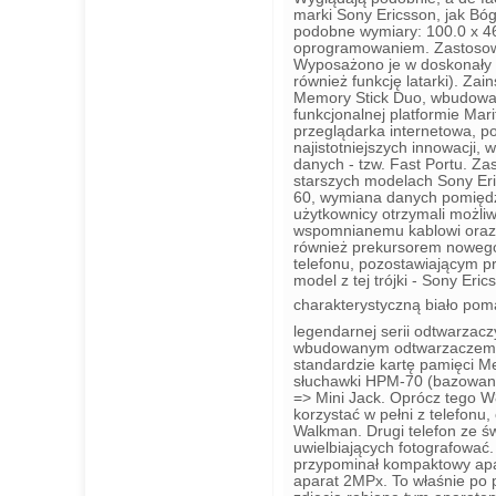
marki Sony Ericsson, jak Bóg
podobne wymiary: 100.0 x 46
oprogramowaniem. Zastosowan
Wyposażono je w doskonały 
również funkcję latarki). Za
Memory Stick Duo, wbudowano
funkcjonalnej platformie Ma
przeglądarka internetowa, por
najistotniejszych innowacji
danych - tzw. Fast Portu. Za
starszych modelach Sony Er
60, wymiana danych pomiędz
użytkownicy otrzymali możli
wspomnianemu kablowi oraz 
również prekursorem noweg
telefonu, pozostawiającym pr
model z tej trójki - Sony Er
charakterystyczną biało po
legendarnej serii odtwarzac
wbudowanym odtwarzaczem W
standardzie kartę pamięci 
słuchawki HPM-70 (bazowane
=> Mini Jack. Oprócz tego W
korzystać w pełni z telefon
Walkman. Drugi telefon ze św
uwielbiających fotografować. 
przypominał kompaktowy apar
aparat 2MPx. To właśnie po p