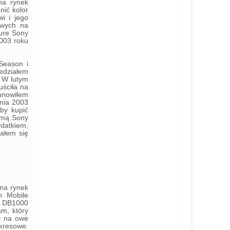
na rynek
nić kolor
i i jego
owych na
ture Sony
2003 roku
Season i
iedziałem
. W lutym
uściła na
tanowiłem
tnia 2003
 by kupić
irmą Sony
datkiem,
ałem się
 na rynek
on Mobile
E DB1000
m, który
i na owe
kresowe.