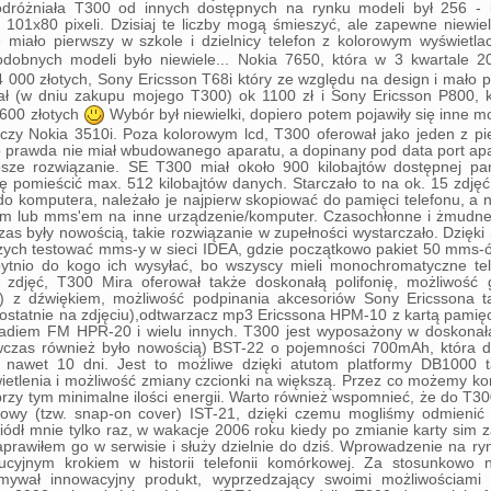
dróżniała T300 od innych dostępnych na rynku modeli był 256 - 
i 101x80 pixeli. Dzisiaj te liczby mogą śmieszyć, ale zapewne niewi
 miało pierwszy w szkole i dzielnicy telefon z kolorowym wyświetla
obnych modeli było niewiele... Nokia 7650, która w 3 kwartale 2
 000 złotych, Sony Ericsson T68i który ze względu na design i mało 
ł (w dniu zakupu mojego T300) ok 1100 zł i Sony Ericsson P800, kt
2600 złotych
Wybór był niewielki, dopiero potem pojawiły się inne m
czy Nokia 3510i. Poza kolorowym lcd, T300 oferował jako jeden z pi
Co prawda nie miał wbudowanego aparatu, a dopinany pod data port a
psze rozwiązanie. SE T300 miał około 900 kilobajtów dostępnej pa
ę pomieścić max. 512 kilobajtów danych. Starczało to na ok. 15 zdjęć
do komputera, należało je najpierw skopiować do pamięci telefonu, a 
em lub mms'em na inne urządzenie/komputer. Czasochłonne i żmudne 
s były nowością, takie rozwiązanie w zupełności wystarczało. Dzięk
zych testować mms-y w sieci IDEA, gdzie początkowo pakiet 50 mms-ó
bytnio do kogo ich wysyłać, bo wszyscy mieli monochromatyczne tel
 zdjęć, T300 Mira oferował także doskonałą polifonię, możliwość 
 z dźwiękiem, możliwość podpinania akcesoriów Sony Ericssona ta
ostatnie na zdjęciu),odtwarzacz mp3 Ericssona HPM-10 z kartą pamię
adiem FM HPR-20 i wielu innych. T300 jest wyposażony w doskonałą
wczas również było nowością) BST-22 o pojemności 700mAh, która d
e nawet 10 dni. Jest to możliwe dzięki atutom platformy DB1000 t
etlenia i możliwość zmiany czcionki na większą. Przez co możemy ko
przy tym minimalne ilości energii. Warto również wspomnieć, że do T
dowy (tzw. snap-on cover) IST-21, dzięki czemu mogliśmy odmienić
ódł mnie tylko raz, w wakacje 2006 roku kiedy po zmianie karty sim z
prawiłem go w serwisie i służy dzielnie do dziś. Wprowadzenie na r
cyjnym krokiem w historii telefonii komórkowej. Za stosunkowo ni
mywał innowacyjny produkt, wyprzedzający swoimi możliwościami 