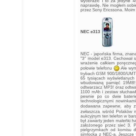
wyobrazić i to za jedyne 4
naprawdę. Nie mogłem sobie
przez Sony Ericssona. Moim
NEC e313
NEC - japońska firma, znan
"3" model e313. Cechował s
wrażenie całkiem poręczneg
połowie telefonu
Ale wym
trybach GSM 900/1800/UMTS 
65 tysiącach wyświetlanych
wbudowaną pamięć 19MB! 
odtwarzacz MP3! oraz odtwar
1100 mAh i zestaw słuchawk
pewnie po co dwie bateri
technologicznymi nowinkami
dodawana zapewne, aby z
zwłaszcza wśród Polaków m
aukcyjnym ten telefon w bard
był zawarty jeden maleńki hac
założonego przez sieć 3. P
pielgrzymkach od komisu d
simlocka z NEC-a. Jeszcze 