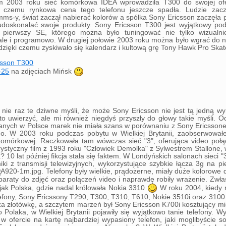
em 2003 roku sieć komórkowa IDEA wprowadziła T300 do swojej ofe
ki czemu rynkowa cena tego telefonu jeszcze spadła. Ludzie zaczę
 mms-y, świat zaczął nabierać kolorów a spółka Sony Ericsson zaczęła 
udoskonalać swoje produkty. Sony Ericsson T300 jest wyjątkowy pod
pierwszy SE, którego można było tuningować nie tylko wizualnie
le i programowo. W drugiej połowie 2003 roku można było wgrać do n
ięki czemu zyskiwało się kalendarz i kultową grę Tony Hawk Pro Skate
csson T300
-25
na zdjęciach Mińsk
nie raz te dziwne myśli, że może Sony Ericsson nie jest tą jedną w
o uwierzyć, ale mi również niegdyś przyszły do głowy takie myśli. O
anych w Polsce marek nie miała szans w porównaniu z Sony Ericsson
go. W 2003 roku podczas pobytu w Wielkiej Brytanii, zaobserwowa
i komórkowej. Raczkowała tam wówczas sieć "3", oferująca video poł
rystyczny film z 1993 roku "Człowiek Demolka" z Sylwestrem Stallone,
10 lat później fikcja stała się faktem. W Londyńskich salonach sieci 
iki z transmisji telewizyjnych, wykorzystujące szybkie łącza 3g na p
. Telefony były wielkie, prądożerne, miały duże kolorowe
araty do zdjęć oraz połączeń video i naprawdę robiły wrażenie. Zwł
 jak Polska, gdzie nadal królowała Nokia 3310
W roku 2004, kiedy 
lefony, Sony Ericssony T290, T300, T310, T610, Nokie 3510i oraz 31
a złotówkę, a szczytem marzeń był Sony Ericsson K700i kosztujący m
 Polaka, w Wielkiej Brytanii pojawiły się wyjątkowo tanie telefony. W
w ofercie na kartę najbardziej wypasiony telefon, jaki moglibyście so