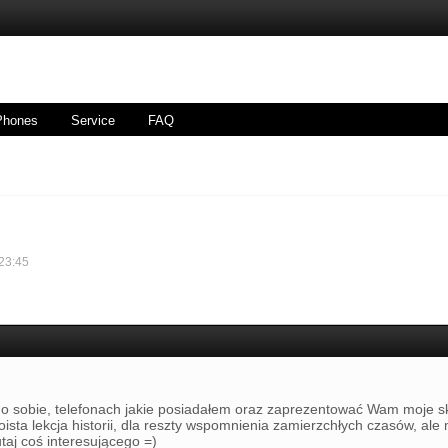
Phones
Service
FAQ
 23:45
 o sobie, telefonach jakie posiadałem oraz zaprezentować Wam moje s
oista lekcja historii, dla reszty wspomnienia zamierzchłych czasów, al
taj coś interesującego =)