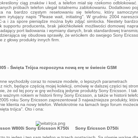
kreślony ciąg znaków i kod, a telefon miał się rzekomo odblokować.
udanych próbach telefon ulegał totalnemu zablokowaniu. Dodatkowo poj
ąca na bardzo częstym resetowaniu się telefonu, który samoczynn
tem irytujący napis "Please wait, initiating". W grudniu 2004 nareszc
C-a i za spore pieniądze można było zdjąć simlocka. Niestety bardz
ek supportu producenta, brak jakichkolwiek możliwości domowej napr
padający port ładowania i wymiany danych, brak standardowej transmis
 zdzierająca się obudowa sprawiły, że wróciłem do swojego Sony Erics
e z głowy produkty innych firm.
005 - Święta Trójca rozpoczyna nową erę w świecie GSM
enne wychodziły coraz to nowsze modele, o lepszych parametrach
z nich, będące częścią mojej kolekcji, omówię w dalszej części tej stro
e, że od tej pory w grę wchodzą jedynie produkty Sony Ericsson. I tak 
o ważnym rokiem w historii firmy Sony Ericsson, a także w historii tele
005 roku Sony Ericsson zaprezentował 3 najważniejsze produkty, któr
nie klienta na nowy telefon. Wielokrotnie na łamach tego forum możeci
ięta trójca". Oto i ona:
csson W800i Sony Ericsson K750i Sony Ericsson D750i
to to jeden i ten sam telefon w trzech postaciach. Są równie ważne dl