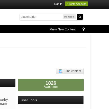
Sign In
Create Account
Members
View New Content
Find content
1826
Awesome
karby.
User Tools
e mam