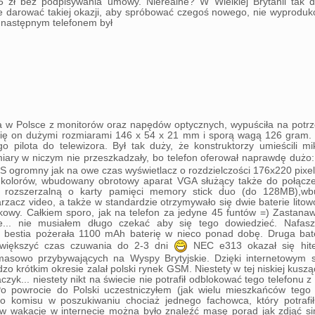
5 zł bez podpisywania umowy. Nierealne? W Wielkiej Brytanii tak dz
 darować takiej okazji, aby spróbować czegoś nowego, nie wyprodu
 następnym telefonem był
a w Polsce z monitorów oraz napędów optycznych, wypuściła na potrz
ię on dużymi rozmiarami 146 x 54 x 21 mm i sporą wagą 126 gram. 
o pilota do telewizora. Był tak duży, że konstruktorzy umieścili m
iary w niczym nie przeszkadzały, bo telefon oferował naprawdę dużo
ogromny jak na owe czas wyświetlacz o rozdzielczości 176x220 pixel
 kolorów, wbudowany obrotowy aparat VGA służący także do połącze
rozszerzalną o karty pamięci memory stick duo (do 128MB),w
zacz video, a także w standardzie otrzymywało się dwie baterie lito
owy. Całkiem sporo, jak na telefon za jedyne 45 funtów =) Zastanaw
e... nie musiałem długo czekać aby się tego dowiedzieć. Nafas
 bestia pożerała 1100 mAh baterię w nieco ponad dobę. Druga bate
większyć czas czuwania do 2-3 dni
NEC e313 okazał się hit
asowo przybywających na Wyspy Brytyjskie. Dzięki internetowym 
zo krótkim okresie zalał polski rynek GSM. Niestety w tej niskiej kuszą
zyk... niestety nikt na świecie nie potrafił odblokować tego telefonu z
o powrocie do Polski uczestniczyłem (jak wielu mieszkańców tego 
o komisu w poszukiwaniu chociaż jednego fachowca, który potrafił
w wakacje w internecie można było znaleźć masę porad jak zdjąć si