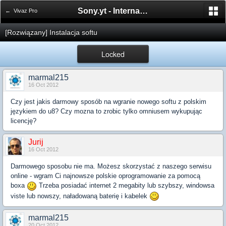
Sony.yt - International Sony Forum
← Vivaz Pro
[Rozwiązany] Instalacja softu
Locked
marmal215
16 Oct 2012
Czy jest jakis darmowy sposób na wgranie nowego softu z polskim
językiem do u8? Czy mozna to zrobic tylko omniusem wykupując
licencję?
Jurij
16 Oct 2012
Darmowego sposobu nie ma. Możesz skorzystać z naszego serwisu
online - wgram Ci najnowsze polskie oprogramowanie za pomocą
boxa
Trzeba posiadać internet 2 megabity lub szybszy, windowsa
viste lub nowszy, naładowaną baterię i kabelek
marmal215
20 Oct 2012