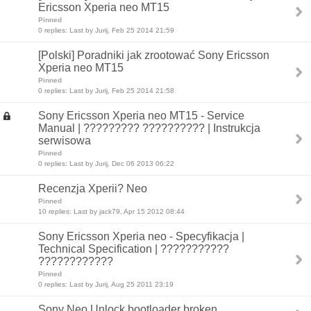
Ericsson Xperia neo MT15
Pinned
0 replies: Last by Jurij, Feb 25 2014 21:59
[Polski] Poradniki jak zrootować Sony Ericsson
Xperia neo MT15
Pinned
0 replies: Last by Jurij, Feb 25 2014 21:58
Sony Ericsson Xperia neo MT15 - Service
Manual | ????????? ?????????? | Instrukcja
serwisowa
Pinned
0 replies: Last by Jurij, Dec 06 2013 06:22
Recenzja Xperii? Neo
Pinned
10 replies: Last by jack79, Apr 15 2012 08:44
Sony Ericsson Xperia neo - Specyfikacja |
Technical Specification | ???????????
????????????
Pinned
0 replies: Last by Jurij, Aug 25 2011 23:19
Sony Neo Unlock bootloader broken