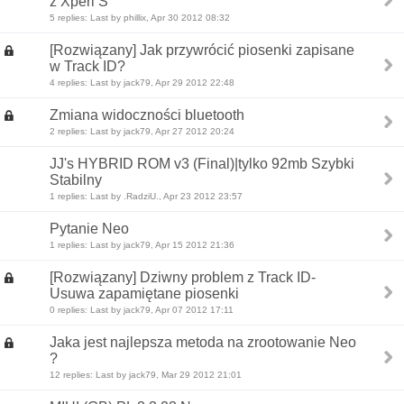
z Xperi S
5 replies: Last by phillix, Apr 30 2012 08:32
[Rozwiązany] Jak przywrócić piosenki zapisane
w Track ID?
4 replies: Last by jack79, Apr 29 2012 22:48
Zmiana widoczności bluetooth
2 replies: Last by jack79, Apr 27 2012 20:24
JJ's HYBRID ROM v3 (Final)|tylko 92mb Szybki
Stabilny
1 replies: Last by .RadziU., Apr 23 2012 23:57
Pytanie Neo
1 replies: Last by jack79, Apr 15 2012 21:36
[Rozwiązany] Dziwny problem z Track ID-
Usuwa zapamiętane piosenki
0 replies: Last by jack79, Apr 07 2012 17:11
Jaka jest najlepsza metoda na zrootowanie Neo
?
12 replies: Last by jack79, Mar 29 2012 21:01