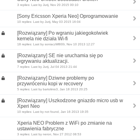
3 replies: Last by Jurij, Nov 20 2015 00:10
[Sony Ericsson Xperia Neo] Oprogramowanie
10 replies: Last by Jurij, May 03 2015 16:04
[Rozwiązany] Po wgraniu jakiegokolwiek
kernela nie działa Wi-fi
18 replies: Last by soniaczW800i, Nov 10 2013 12:27
[Rozwiązany] SE nie uruchamia się po
wgrywaniu aktualizacji.
7 replies: Last by Jurij, Jul 04 2013 21:44
[Rozwiązany] Dziwne problemy po
przywróceniu kopi w recovery
5 replies: Last by bartolinio3, Jan 18 2013 20:25
[Rozwiązany] Uszkodzone gniazdo micro usb w
Xperi Neo
10 replies: Last by not found, Jan 16 2013 19:35
Xperia NEO Problem z WiFi po zmianie na
ustawienia fabryczne
3 replies: Last by neron, Nov 27 2012 08:53