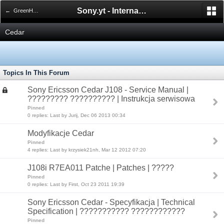
Sony.yt - International Sony Forum
← GreenHeart Series
Cedar
Topics In This Forum
Sony Ericsson Cedar J108 - Service Manual |
????????? ?????????? | Instrukcja serwisowa
Pinned
0 replies: Last by Jurij, Dec 06 2013 00:34
Modyfikacje Cedar
Pinned
4 replies: Last by krzysiek21nh, Mar 12 2012 07:20
J108i R7EA011 Patche | Patches | ?????
Pinned
0 replies: Last by First, Oct 23 2011 19:39
Sony Ericsson Cedar - Specyfikacja | Technical
Specification | ??????????? ????????????
Pinned