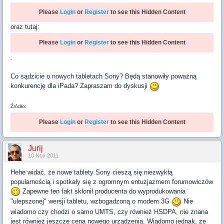
Please
Login
or
Register
to see this Hidden Content
oraz tutaj:
Please
Login
or
Register
to see this Hidden Content
.
Co sądzicie o nowych tabletach Sony? Będą stanowiły poważną
konkurencję dla iPada? Zapraszam do dyskusji
Źródło:
Please
Login
or
Register
to see this Hidden Content
Jurij
10 Nov 2011
Hehe widać, że nowe tablety Sony cieszą się niezwykłą
popularnością i spotkały się z ogromnym entuzjazmem forumowiczów
Zapewne ten fakt skłonił producenta do wyprodukowania
"ulepszonej" wersji tabletu, wzbogadzoną o modem 3G
Nie
wiadomo czy chodzi o samo UMTS, czy również HSDPA, nie znana
jest również jeszcze cena nowego urządzenia. Wiadomo jednak, że