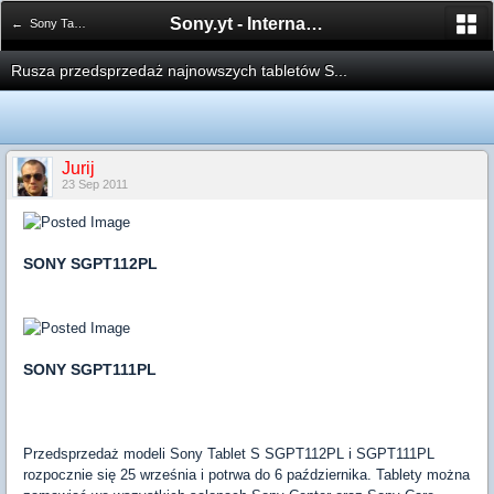
Sony.yt - International Sony Forum
← Sony Tablet
Rusza przedsprzedaż najnowszych tabletów S...
Jurij
23 Sep 2011
SONY SGPT112PL
SONY SGPT111PL
Przedsprzedaż modeli Sony Tablet S SGPT112PL i SGPT111PL
rozpocznie się 25 września i potrwa do 6 października. Tablety można