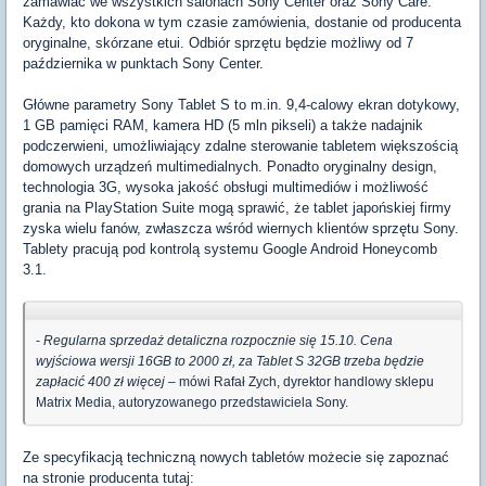
zamawiać we wszystkich salonach Sony Center oraz Sony Care.
Każdy, kto dokona w tym czasie zamówienia, dostanie od producenta
oryginalne, skórzane etui. Odbiór sprzętu będzie możliwy od 7
października w punktach Sony Center.
Główne parametry Sony Tablet S to m.in. 9,4-calowy ekran dotykowy,
1 GB pamięci RAM, kamera HD (5 mln pikseli) a także nadajnik
podczerwieni, umożliwiający zdalne sterowanie tabletem większością
domowych urządzeń multimedialnych. Ponadto oryginalny design,
technologia 3G, wysoka jakość obsługi multimediów i możliwość
grania na PlayStation Suite mogą sprawić, że tablet japońskiej firmy
zyska wielu fanów, zwłaszcza wśród wiernych klientów sprzętu Sony.
Tablety pracują pod kontrolą systemu Google Android Honeycomb
3.1.
-
Regularna sprzedaż detaliczna rozpocznie się 15.10. Cena
wyjściowa wersji 16GB to 2000 zł, za Tablet S 32GB trzeba będzie
zapłacić 400 zł więcej
– mówi Rafał Zych, dyrektor handlowy sklepu
Matrix Media, autoryzowanego przedstawiciela Sony.
Ze specyfikacją techniczną nowych tabletów możecie się zapoznać
na stronie producenta tutaj: