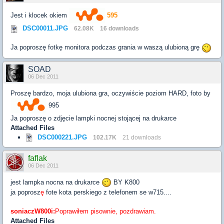
Jest i klocek okiem
595
DSC00011.JPG
62.08K
16 downloads
Ja poproszę fotkę monitora podczas grania w waszą ulubioną grę
SOAD
06 Dec 2011
Proszę bardzo, moja ulubiona gra, oczywiście poziom HARD, foto by
995
Ja poproszę o zdjęcie lampki nocnej stojącej na drukarce
Attached Files
DSC000221.JPG
102.17K
21 downloads
faflak
06 Dec 2011
jest lampka nocna na drukarce
BY K800
ja poprosz
ę
fote kota perskiego z telefonem se w715....
soniaczW800i:
Poprawiłem pisownie, pozdrawiam.
Attached Files