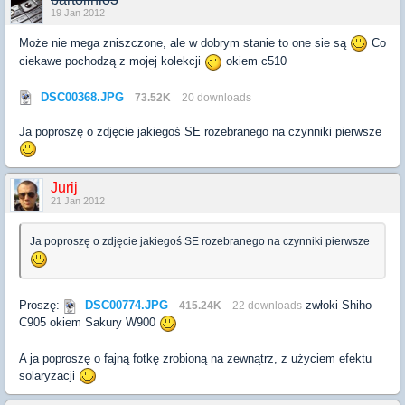
19 Jan 2012
Może nie mega zniszczone, ale w dobrym stanie to one sie są
Co
ciekawe pochodzą z mojej kolekcji
okiem c510
DSC00368.JPG
73.52K
20 downloads
Ja poproszę o zdjęcie jakiegoś SE rozebranego na czynniki pierwsze
Jurij
21 Jan 2012
Ja poproszę o zdjęcie jakiegoś SE rozebranego na czynniki pierwsze
Proszę:
DSC00774.JPG
zwłoki Shiho
415.24K
22 downloads
C905 okiem Sakury W900
A ja poproszę o fajną fotkę zrobioną na zewnątrz, z użyciem efektu
solaryzacji