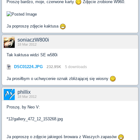
Proszę bardzo, moje, czerwone karty
Zdjęcie zrobione W960.
Ja poproszę zdjęcie kaktusa
soniaczW800i
18 Mar 2012
Tak kaktusa widzi SE w580i
DSC01224.JPG
232.95K
5 downloads
Ja prosiłbym o uchwycenie oznak zbliżającej się wiosny
phillix
18 Mar 2012
Proszę, by Neo V:
*12/gallery_472_12_153268.jpg
Ja poproszę o zdjęcie jakiegoś browara z Waszych zapasów