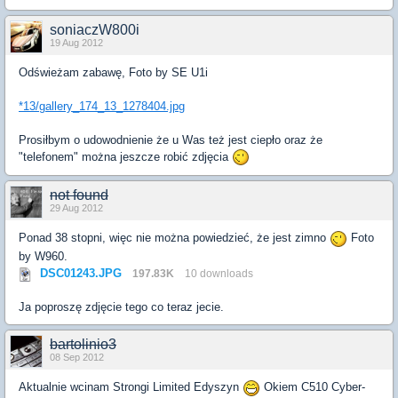
soniaczW800i
19 Aug 2012
Odświeżam zabawę, Foto by SE U1i
*13/gallery_174_13_1278404.jpg
Prosiłbym o udowodnienie że u Was też jest ciepło oraz że
"telefonem" można jeszcze robić zdjęcia
not found
29 Aug 2012
Ponad 38 stopni, więc nie można powiedzieć, że jest zimno
Foto
by W960.
DSC01243.JPG
197.83K
10 downloads
Ja poproszę zdjęcie tego co teraz jecie.
bartolinio3
08 Sep 2012
Aktualnie wcinam Strongi Limited Edyszyn
Okiem C510 Cyber-