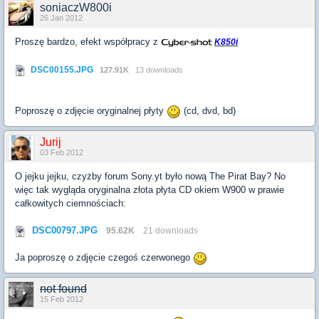
soniaczW800i
26 Jan 2012
Proszę bardzo, efekt współpracy z
K850i
DSC00155.JPG
127.91K
13 downloads
Poproszę o zdjęcie oryginalnej płyty
(cd, dvd, bd)
Jurij
03 Feb 2012
O jejku jejku, czyżby forum Sony.yt było nową The Pirat Bay? No
więc tak wygląda oryginalna złota płyta CD okiem W900 w prawie
całkowitych ciemnościach:
DSC00797.JPG
95.62K
21 downloads
Ja poproszę o zdjęcie czegoś czerwonego
not found
15 Feb 2012