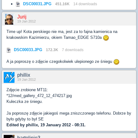
DSC00031.JPG
451.16K
14 downloads
Jurij
19 Jan 2012
Time up! Kota perskiego nie ma, jest za to fajna kamienica na
krakowskim Kazimierzu, okiem Tamao_EDGE S710a
DSC00033.JPG
172.3K
7 downloads
A ja poproszę o zdjęcie czegokolwiek ulepionego ze śniegu
phillix
19 Jan 2012
Zdjęcie zrobione MT11:
*12/med_gallery_472_12_474217.jpg
Kuleczka ze śniegu.
Ja poproszę zdjęcie jakiegoś mega zniszczonego telefonu. Dobrze by
było gdyby to był SE
Edited by phillix, 19 January 2012 - 08:31.
bartolinio3