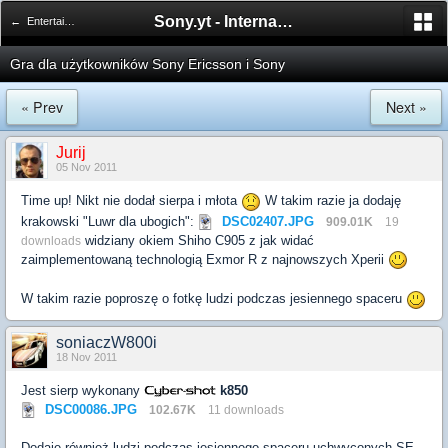
Sony.yt - International Sony Forum
← Entertainment Zone
Gra dla użytkowników Sony Ericsson i Sony
« Prev
Next »
Jurij
05 Nov 2011
Time up! Nikt nie dodał sierpa i młota
W takim razie ja dodaję
krakowski "Luwr dla ubogich":
DSC02407.JPG
909.01K
19
widziany okiem Shiho C905 z jak widać
downloads
zaimplementowaną technologią Exmor R z najnowszych Xperii
W takim razie poproszę o fotkę ludzi podczas jesiennego spaceru
soniaczW800i
18 Nov 2011
Jest sierp wykonany
k850
DSC00086.JPG
102.67K
11 downloads
Dodaję również ludzi podczas jesiennego spaceru uchwyconych SE