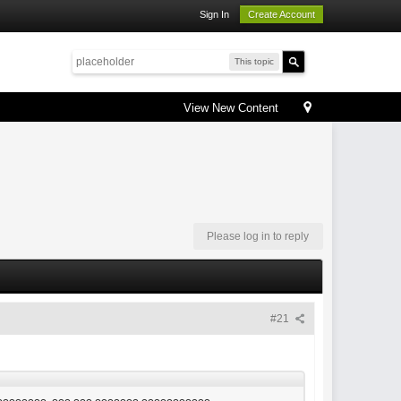
Sign In
Create Account
This topic
View New Content
Please log in to reply
#21