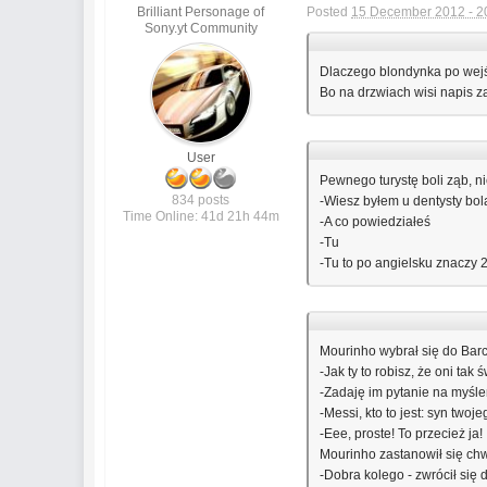
Brilliant Personage of
Posted
15 December 2012 - 2
Sony.yt Community
Dlaczego blondynka po wejś
Bo na drzwiach wisi napis 
User
Pewnego turystę boli ząb, ni
834 posts
-Wiesz byłem u dentysty bol
Time Online: 41d 21h 44m
-A co powiedziałeś
-Tu
-Tu to po angielsku znaczy 
Mourinho wybrał się do Bar
-Jak ty to robisz, że oni tak 
-Zadaję im pytanie na myśle
-Messi, kto to jest: syn twoje
-Eee, proste! To przecież ja!
Mourinho zastanowił się chw
-Dobra kolego - zwrócił się 