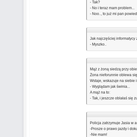
- Tak?
- No i teraz mam problem...
- Noo.., to już mi pan powiedz
Jak najczęściej informatycy
- Myszko..
Mąż z żoną siedzą przy obie
Żona nieforunnie oblewa si
Wstaje, wskazuje na siebie 
- Wyglądam jak świnia...
A mąż na to:
- Tak, i jeszcze oblałaś się z
Policja zatrzymuje Jasia w 
-Prosze o prawo jazdy i dok
-Nie mam!