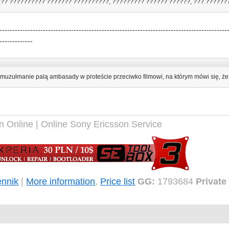
??? ?????????? ??????? ??????????, ????????? ?????? ??????, ??? ??????
-----------------------------------------------------------------------------------------
-------------
 muzułmanie palą ambasady w proteście przeciwko filmowi, na którym mówi się, ż
n Online | Online Sony Ericsson Service
nnik
|
More information
,
Price list
GG:
1793684
Private