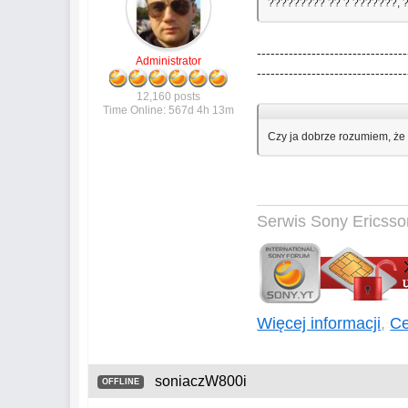
????????? ?? ? ???????, 
---------------------------------
Administrator
---------------------------------
12,160 posts
Time Online: 567d 4h 13m
Czy ja dobrze rozumiem, że
Serwis Sony Ericsso
Więcej informacji
,
Ce
soniaczW800i
OFFLINE