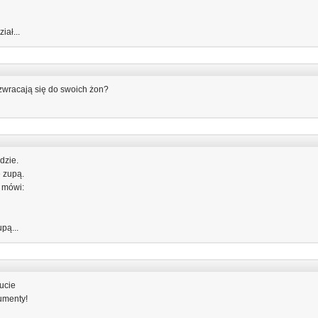
iał...
 zwracają się do swoich żon?
dzie.
ę zupą.
i mówi:
upą...
aucie
umenty!