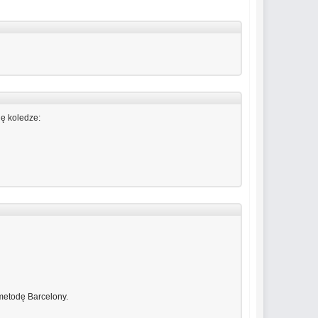
ię koledze:
 metodę Barcelony.