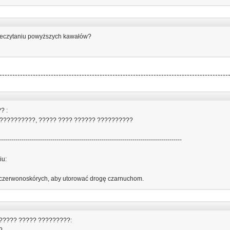
zeczytaniu powyższych kawałów?
-----------------------------------------------------------------------------------------
? :
??????????, ????? ???? ?????? ??????????
-----------------------------------------------------------------------------------------
iu:
ń czerwonoskórych, aby utorować drogę czarnuchom.
????? ????? ?????????: