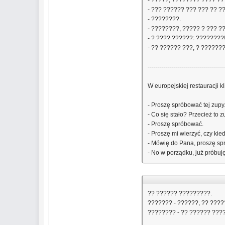
- ?????, ???????? ???? ??
- ??? ?????? ??? ??? ?? ?
- ????????.
- ????????, ????? ? ??? 
- ? ???? ??????: ????????
- ?? ?????? ???, ? ??????
--------------------------------------
W europejskiej restauracji kl
- Proszę spróbować tej zupy
- Co się stało? Przecież to 
- Proszę spróbować.
- Proszę mi wierzyć, czy ki
- Mówię do Pana, proszę s
- No w porządku, już próbuję
?? ?????? ?????????.
??????? - ??????, ?? ????
???????? - ?? ?????? ???