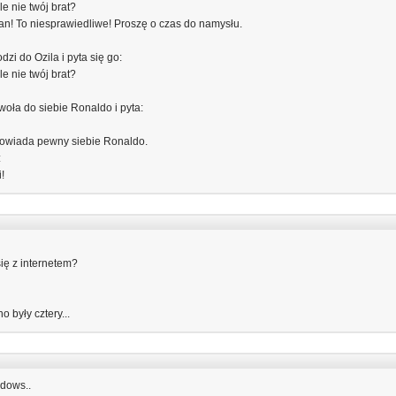
le nie twój brat?
an! To niesprawiedliwe! Proszę o czas do namysłu.
zi do Ozila i pyta się go:
le nie twój brat?
oła do siebie Ronaldo i pyta:
dpowiada pewny siebie Ronaldo.
:
i!
się z internetem?
no były cztery...
ndows..