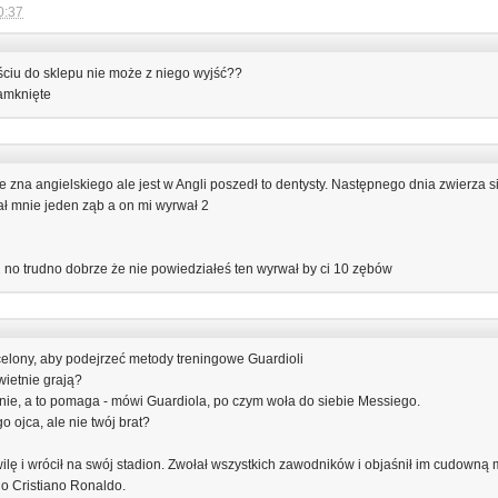
0:37
ciu do sklepu nie może z niego wyjść??
zamknięte
e zna angielskiego ale jest w Angli poszedł to dentysty. Następnego dnia zwierza s
ał mnie jeden ząb a on mi wyrwał 2
2 no trudno dobrze że nie powiedziałeś ten wyrwał by ci 10 zębów
celony, aby podejrzeć metody treningowe Guardioli
świetnie grają?
nie, a to pomaga - mówi Guardiola, po czym woła do siebie Messiego.
go ojca, ale nie twój brat?
ilę i wrócił na swój stadion. Zwołał wszystkich zawodników i objaśnił im cudowną
do Cristiano Ronaldo.