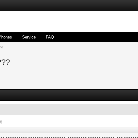
Phones
Service
FAQ
ne
???
18