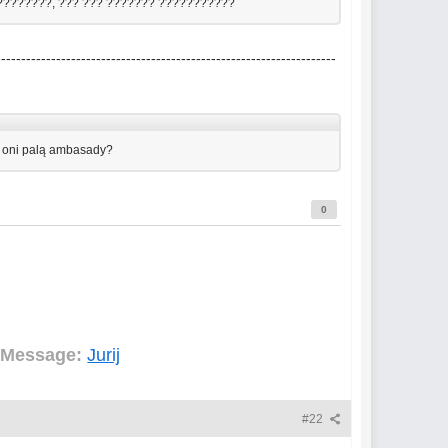
????????, ??? ??? ??????? ???????????
--------------------------------------------------------------------
e oni palą ambasady?
0
 Message:
Jurij
#22