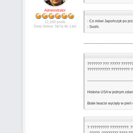
Administrator
- Co mówi Japończyk po pr
12,160 posts
Time Online: 567d 4h 13m
- Sushi.
---------------------------------
??????? ??? ????? ??????
??????????? ????????? ?
--------------------------------------
Historia USA w jednym zdan
Białe twarze wycięły w pie
? ????????? ?????????. ?