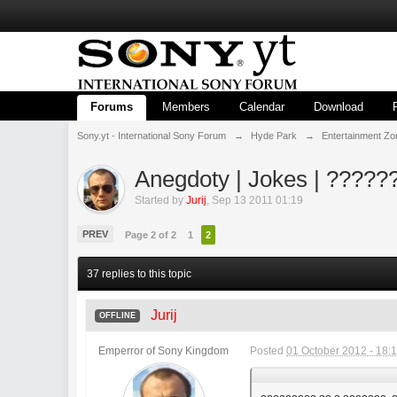
Forums
Members
Calendar
Download
Sony.yt - International Sony Forum
→
Hyde Park
→
Entertainment Zo
Anegdoty | Jokes | ?????
Started by
Jurij
,
Sep 13 2011 01:19
PREV
Page 2 of 2
1
2
37 replies to this topic
Jurij
OFFLINE
Emperror of Sony Kingdom
Posted
01 October 2012 - 18: