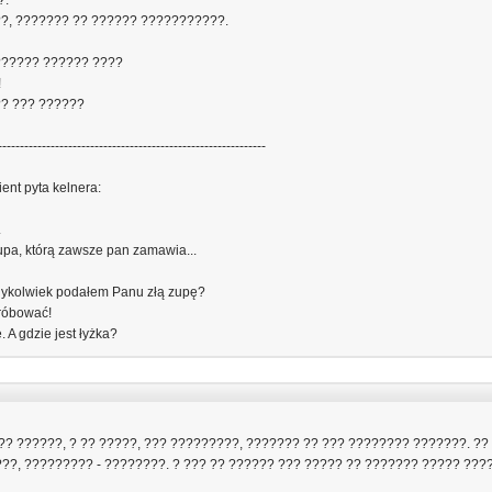
?.
??, ??????? ?? ?????? ???????????.
??????? ?????? ????
!
?? ??? ??????
-------------------------------------------------------------
ient pyta kelnera:
.
zupa, którą zawsze pan zamawia...
edykolwiek podałem Panu złą zupę?
próbować!
. A gdzie jest łyżka?
?? ??????, ? ?? ?????, ??? ?????????, ??????? ?? ??? ???????? ???????. ??
???, ????????? - ????????. ? ??? ?? ?????? ??? ????? ?? ??????? ????? ???