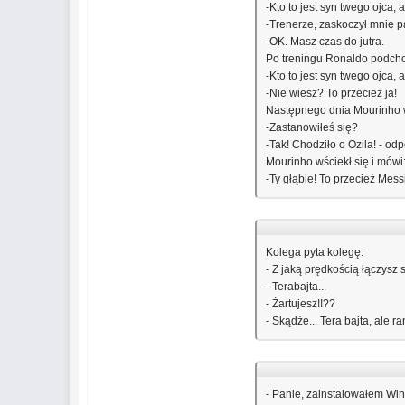
-Kto to jest syn twego ojca, a
-Trenerze, zaskoczył mnie p
-OK. Masz czas do jutra.
Po treningu Ronaldo podchod
-Kto to jest syn twego ojca, a
-Nie wiesz? To przecież ja!
Następnego dnia Mourinho w
-Zastanowiłeś się?
-Tak! Chodziło o Ozila! - o
Mourinho wściekł się i mówi
-Ty głąbie! To przecież Mess
Kolega pyta kolegę:
- Z jaką prędkością łączysz 
- Terabajta...
- Żartujesz!!??
- Skądże... Tera bajta, ale ra
- Panie, zainstalowałem Wi