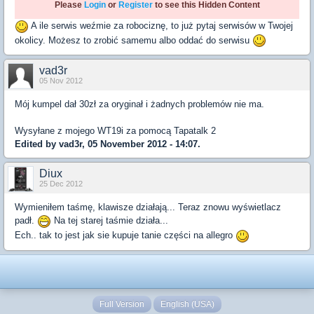
Please
Login
or
Register
to see this Hidden Content
A ile serwis weźmie za robociznę, to już pytaj serwisów w Twojej
okolicy. Możesz to zrobić samemu albo oddać do serwisu
vad3r
05 Nov 2012
Mój kumpel dał 30zł za oryginał i żadnych problemów nie ma.
Wysyłane z mojego WT19i za pomocą Tapatalk 2
Edited by vad3r, 05 November 2012 - 14:07.
Diux
25 Dec 2012
Wymieniłem taśmę, klawisze działają... Teraz znowu wyświetlacz
padł.
Na tej starej taśmie działa...
Ech.. tak to jest jak sie kupuje tanie części na allegro
Full Version
English (USA)