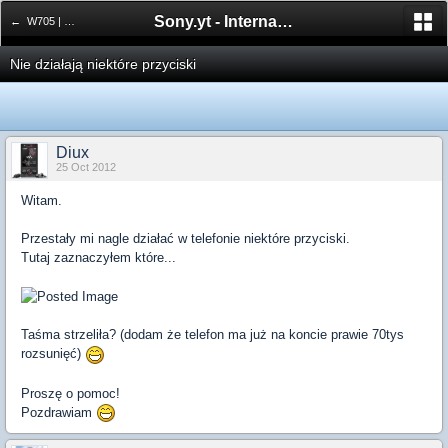
Sony.yt - International Sony Forum
← W705 | W715
Nie działają niektóre przyciski
Diux
25 Oct 2012
Witam.
Przestały mi nagle działać w telefonie niektóre przyciski.
Tutaj zaznaczyłem które...
Taśma strzeliła? (dodam że telefon ma już na koncie prawie 70tys
rozsunięć)
Proszę o pomoc!
Pozdrawiam