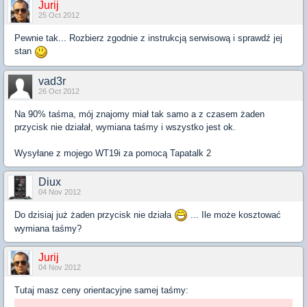
Jurij
25 Oct 2012
Pewnie tak... Rozbierz zgodnie z instrukcją serwisową i sprawdź jej
stan
vad3r
26 Oct 2012
Na 90% taśma, mój znajomy miał tak samo a z czasem żaden
przycisk nie działał, wymiana taśmy i wszystko jest ok.
Wysyłane z mojego WT19i za pomocą Tapatalk 2
Diux
04 Nov 2012
Do dzisiaj już żaden przycisk nie działa
... Ile może kosztować
wymiana taśmy?
Jurij
04 Nov 2012
Tutaj masz ceny orientacyjne samej taśmy: