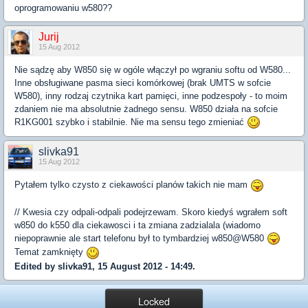
oprogramowaniu w580??
Jurij
15 Aug 2012
Nie sądzę aby W850 się w ogóle włączył po wgraniu softu od W580...
Inne obsługiwane pasma sieci komórkowej (brak UMTS w sofcie
W580), inny rodzaj czytnika kart pamięci, inne podzespoły - to moim
zdaniem nie ma absolutnie żadnego sensu. W850 działa na sofcie
R1KG001 szybko i stabilnie. Nie ma sensu tego zmieniać
slivka91
15 Aug 2012
Pytałem tylko czysto z ciekawości planów takich nie mam
// Kwesia czy odpali-odpali podejrzewam. Skoro kiedyś wgrałem soft
w850 do k550 dla ciekawosci i ta zmiana zadzialala (wiadomo
niepoprawnie ale start telefonu był to tymbardziej w850@W580
Temat zamknięty
Edited by slivka91, 15 August 2012 - 14:49.
Locked