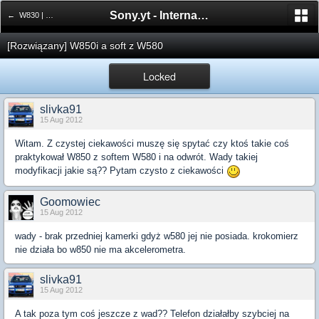
Sony.yt - International Sony Forum
← W830 | W850
[Rozwiązany] W850i a soft z W580
Locked
slivka91
15 Aug 2012
Witam. Z czystej ciekawości muszę się spytać czy ktoś takie coś
praktykował W850 z softem W580 i na odwrót. Wady takiej
modyfikacji jakie są?? Pytam czysto z ciekawości
Goomowiec
15 Aug 2012
wady - brak przedniej kamerki gdyż w580 jej nie posiada. krokomierz
nie działa bo w850 nie ma akcelerometra.
slivka91
15 Aug 2012
A tak poza tym coś jeszcze z wad?? Telefon działałby szybciej na