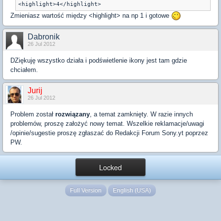
<highlight>4</highlight>
Zmieniasz wartość między <highlight> na np 1 i gotowe
Dabronik
26 Jul 2012
DZiękuję wszystko działa i podświetlenie ikony jest tam gdzie
chciałem.
Jurij
26 Jul 2012
Problem został
rozwiązany
, a temat zamknięty. W razie innych
problemów, proszę założyć nowy temat. Wszelkie reklamacje/uwagi
/opinie/sugestie proszę zgłaszać do Redakcji Forum Sony.yt poprzez
PW.
Locked
Full Version
English (USA)