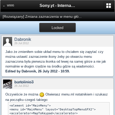
Sony.yt - International Sony Forum
← W995
[Rozwiązany] Zmiana zaznaczenia w menu głó...
Locked
Dabronik
26 Jul 2012
Jako że zmieniłem sobie układ menu to chciałem się zapytać czy
można ustawić zaznaczenie ikony żeby po otwarciu menu
zaznaczona była pierwsza ikonka od lewej na samej górze a nie jak
normalnie w drugim rzędzie na środku gdzie są wiadomości.
Edited by Dabronik, 26 July 2012 - 10:59.
bartolinio3
26 Jul 2012
Oczywiście że można
Otwierasz menu.ml notatnikiem i szukasz
na początku czegoś takiego:
<element id="MainMenu">

<menu id="MainMenu" layout="DesktopTopMenuGFX2">

<accelerator>MapToKeypad</accelerator>
