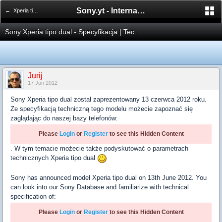
Sony.yt - International Sony Forum
← Xperia tipo | tipo dual
Sony Xperia tipo dual - Specyfikacja | Tec...
Jurij
17 Jun 2012
Sony Xperia tipo dual został zaprezentowany 13 czerwca 2012 roku.
Ze specyfikacją techniczną tego modelu możecie zapoznać się
zaglądając do naszej bazy telefonów:
Please
Login
or
Register
to see this Hidden Content
. W tym temacie możecie także podyskutować o parametrach
technicznych Xperia tipo dual
Sony has announced model Xperia tipo dual on 13th June 2012. You
can look into our Sony Database and familiarize with technical
specification of:
Please
Login
or
Register
to see this Hidden Content