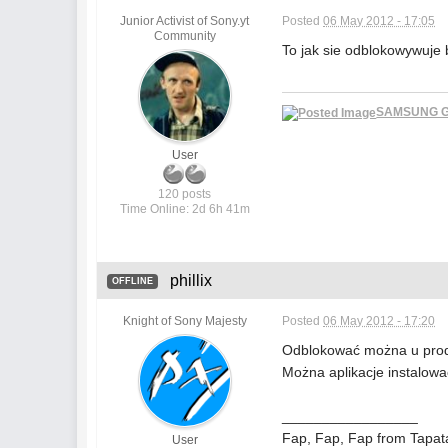
Junior Activist of Sony.yt
Posted
06 May 2012 - 17:05
Community
To jak sie odblokowywuje 
SAMSUNG GA
User
120 posts
Time Online: 2d 6h 41m
phillix
OFFLINE
Knight of Sony Majesty
Posted
06 May 2012 - 17:20
Odblokować można u produc
Można aplikacje instalować
_________________
Fap, Fap, Fap from Tapat
User