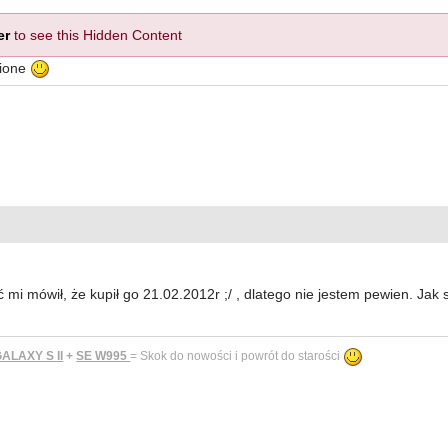
er
to see this Hidden Content
nione
mi mówił, że kupił go 21.02.2012r ;/ , dlatego nie jestem pewien. Jak 
LAXY S II
+
SE W995
= Skok do nowości i powrót do starości