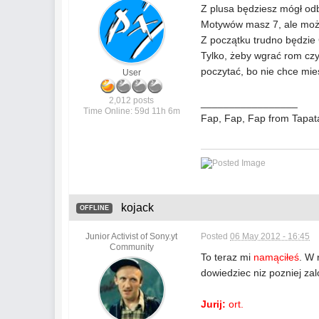
Z plusa będziesz mógł od
Motywów masz 7, ale może
Z początku trudno będzie 
Tylko, żeby wgrać rom czy
poczytać, bo nie chce mie
User
2,012 posts
_________________
Time Online: 59d 11h 6m
Fap, Fap, Fap from Tapat
kojack
OFFLINE
Junior Activist of Sony.yt
Posted
06 May 2012 - 16:45
Community
To teraz mi
namąciłeś
. W 
dowiedziec niz pozniej za
Jurij:
ort.