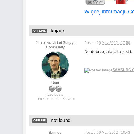
Więcej informacji
,
Ce
kojack
OFFLINE
Junior Activist of Sony.yt
Posted
06 May 2012 - 17:59
Community
No dobrze, ale jaka jest t
SAMSUNG GA
User
120 posts
Time Online: 2d 6h 41m
not found
OFFLINE
Banned
Posted
06 May 2012 - 18:43