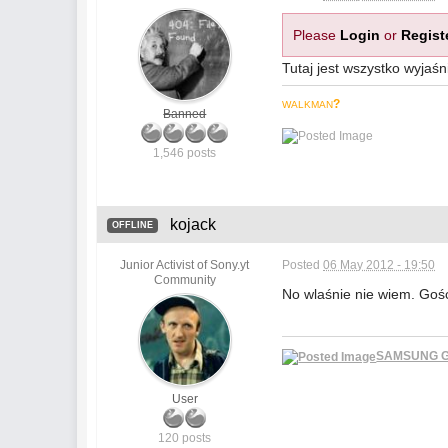
Please
Login
or
Regist
Tutaj jest wszystko wyjaś
?
WALKMAN
Banned
1,546 posts
kojack
OFFLINE
Junior Activist of Sony.yt
Posted
06 May 2012 - 19:50
Community
No wlaśnie nie wiem. Gość 
SAMSUNG GA
User
120 posts