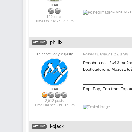
User
SAMSUNG GA
120 posts
Time Online: 2d 6h 41m
phillix
OFFLINE
Knight of Sony Majesty
Posted
06 May 2012 - 16:49
Podobno do 12w13 można, a
bootloaderem. Możesz też 
_________________
Fap, Fap, Fap from Tapat
User
2,012 posts
Time Online: 59d 11h 6m
kojack
OFFLINE