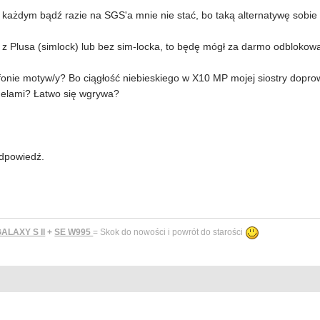
każdym bądź razie na SGS'a mnie nie stać, bo taką alternatywę sobie
on z Plusa (simlock) lub bez sim-locka, to będę mógł za darmo odblokow
efonie motyw/y? Bo ciągłość niebieskiego w X10 MP mojej siostry dopro
rnelami? Łatwo się wgrywa?
odpowiedź.
LAXY S II
+
SE W995
= Skok do nowości i powrót do starości