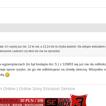
 14 i wyżej już nie. 12 to rok, a 13,14 etc to chyba tydzień. Na allegro widział
łoszenie i patrzeć czy ktoś nie ma na sprzedaż.
i w egzemplarzach (to był bodajże Arc S ) z 12W03 się już nie da odblo
ieje spore ryzyko, że go nie odblokujesz na chwilę obecną. Wszystko o
todą
n Online | Online Sony Ericsson Service