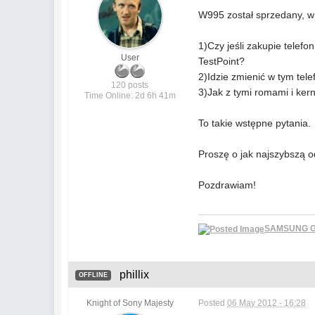
W995 został sprzedany, w 
1)Czy jeśli zakupie telef
User
TestPoint?
2)Idzie zmienić w tym tel
120 posts
3)Jak z tymi romami i ke
Time Online: 2d 6h 41m
To takie wstępne pytania.
Proszę o jak najszybszą 
Pozdrawiam!
SAMSUNG GA
phillix
OFFLINE
Knight of Sony Majesty
Posted
06 May 2012 - 16:28