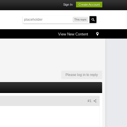
Sign In
Create Account
This topic
View New Content
Please log in to reply
#1