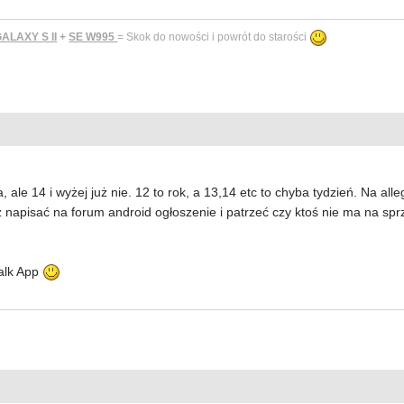
LAXY S II
+
SE W995
= Skok do nowości i powrót do starości
le 14 i wyżej już nie. 12 to rok, a 13,14 etc to chyba tydzień. Na al
napisać na forum android ogłoszenie i patrzeć czy ktoś nie ma na spr
alk App