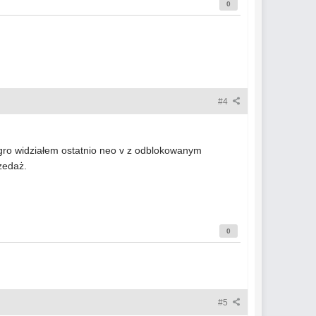
0
#4
legro widziałem ostatnio neo v z odblokowanym
zedaż.
0
#5