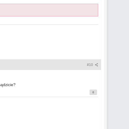
#10
sądzicie?
0