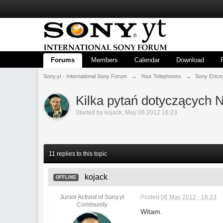
Forums
Members
Calendar
Download
Sony.yt - International Sony Forum
→
Your Telephones
→
Sony Erics
Kilka pytań dotyczących 
Started by
kojack
,
May 06 2012 16:23
11 replies to this topic
kojack
OFFLINE
Junior Activist of Sony.yt
Posted
06 May 2012 - 16:23
Community
Witam.