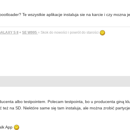
bootloader? Te wszystkie aplikacje instaluja sie na karcie i czy mozna 
LAXY S II
+
SE W995
= Skok do nowości i powrót do starości
enta albo testpointem. Polecam testpointa, bo u producenta giną klucz
 też na SD. Niektóre same się tam instaluja, ale można zrobić partycje 
alk App