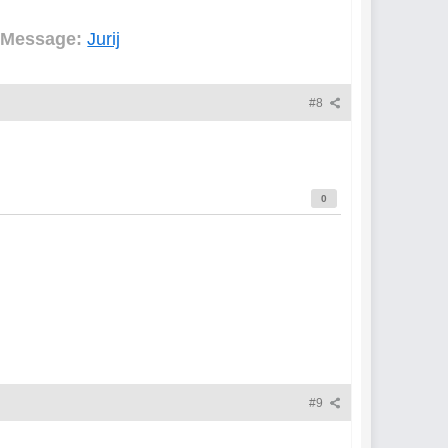
 Message:
Jurij
#8
0
#9