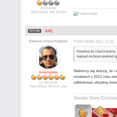
2,012 posts
Time Online: 59d 11h 6m
Jurij
OFFLINE
Emperror of Sony Kingdom
Posted
06 May 2012 - 17:21
Podobno do 12w13 można, ale
napisać na forum android og
Niektórzy się skarżą, że 
Administrator
modelach z 2012 roku istn
odblokować oficjalną me
12,160 posts
Time Online: 567d 4h 13m
Serwis Sony Ericsso