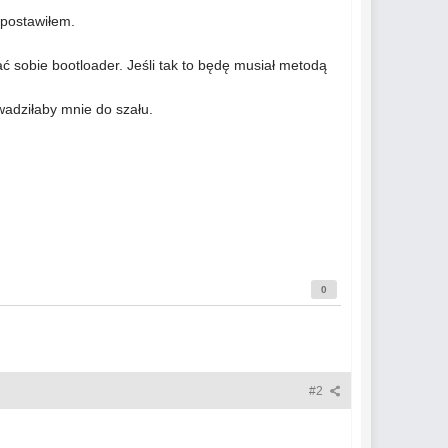
 postawiłem.
ać sobie bootloader. Jeśli tak to będę musiał metodą
wadziłaby mnie do szału.
0
#2