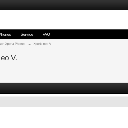
Phones
Service
FAQ
son Xperia Phones
→
Xperia neo V
Neo V.