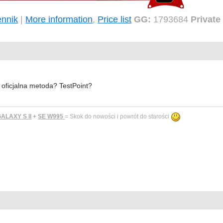
nnik
|
More information
,
Price list
GG:
1793684
Private
a oficjalna metoda? TestPoint?
LAXY S II
+
SE W995
= Skok do nowości i powrót do starości