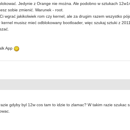
blokować. Jedynie z Orange nie można. Ale podobno w sztukach 12w14 
sz sobie zmienić. Warunek - root.
Ci wgrać jakikolwiek rom czy kernel, ale za drugim razem wszystko pój
 kernel musisz mieć odblokowany bootloader, więc szukaj sztuki z 2011
szać.
alk App
razie gdyby byl 12w cos tam to idzie to zlamac? W takim razie szukac 
lowac.