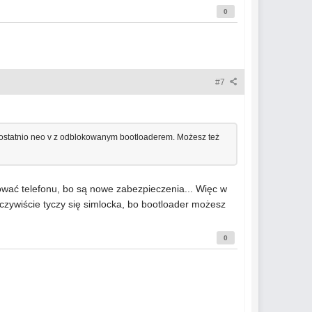
0
#7
em ostatnio neo v z odblokowanym bootloaderem. Możesz też
kować telefonu, bo są nowe zabezpieczenia... Więc w
czywiście tyczy się simlocka, bo bootloader możesz
0