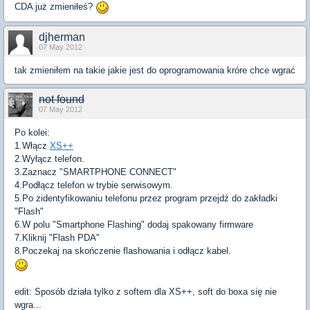
CDA już zmieniłeś?
djherman
07 May 2012
tak zmieniłem na takie jakie jest do oprogramowania króre chce wgrać
not found
07 May 2012
Po kolei:
1.Włącz
XS++
2.Wyłącz telefon.
3.Zaznacz "SMARTPHONE CONNECT"
4.Podłącz telefon w trybie serwisowym.
5.Po zidentyfikowaniu telefonu przez program przejdź do zakładki
"Flash"
6.W polu "Smartphone Flashing" dodaj spakowany firmware
7.Kliknij "Flash PDA"
8.Poczekaj na skończenie flashowania i odłącz kabel.
edit: Sposób działa tylko z softem dla XS++, soft do boxa się nie
wgra...