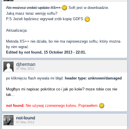
Ale możesz zrobić update XS++
Soft jest w downloadzie.
Jaką masz teraz wersję softu?
P.S Jeżeli będziesz wgrywał zrób kopię GDFS
Aktualizacja:
Metoda XS++ nie działa, bo nie ma najnowszego softu, który można
by nim wgrać.
Edited by not found, 15 October 2013 - 22:01.
djherman
07 May 2012
po kliknięciu flash wywala mi błąd:
header type: unknown/damaged
Mogłbys mi napisac pokrótce co i jak po kolei? moze robie cos nie
tak...
not found:
Nie używaj czerwonego koloru. Poprawiłem
not found
07 May 2012