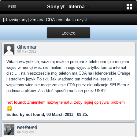
Sony.yt - International Sony Forum
← P990
[Rozwiązany] Zmiana CDA i instalacja czyst...
Locked
djherman
06 May 2012
Witam wszystkich, wczoraj miałem problem z telefonem (nie mogłem
wejsc w menu) wiec nie mialem innego wyjscia tylko format internal
disc .... na nieszczescie moj telefon ma CDA na Holenderskie Orange
i straciłem język Polski. Jak wiadomo ten model nie jest już
wspierany wiec nie moge zmienic CDA przez aktualizacje SEUSem z
podmiana plików. Zna ktoś sposób na flash przez USB?
not found:
Zmieniłem nazwę tematu, żeby lepiej opisywał problem
Edited by not found, 03 March 2013 - 09:25.
not found
06 May 2012