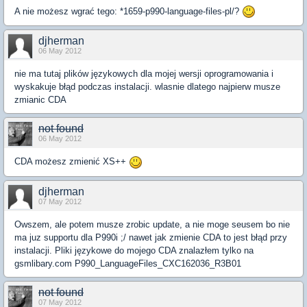
A nie możesz wgrać tego: *1659-p990-language-files-pl/?
djherman
06 May 2012
nie ma tutaj plików językowych dla mojej wersji oprogramowania i
wyskakuje błąd podczas instalacji. wlasnie dlatego najpierw musze
zmianic CDA
not found
06 May 2012
CDA możesz zmienić XS++
djherman
07 May 2012
Owszem, ale potem musze zrobic update, a nie moge seusem bo nie
ma juz supportu dla P990i ;/ nawet jak zmienie CDA to jest błąd przy
instalacji. Pliki językowe do mojego CDA znalazłem tylko na
gsmlibary.com P990_LanguageFiles_CXC162036_R3B01
not found
07 May 2012