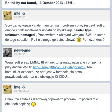
Edited by not found, 16 October 2013 - 17:51.
intel-6
01 Mar 2013
Sory za wykopaliska ale mam ten sam problem co wyżej czyli soft z
orange i brak możliwości updatu bo wyskakuje
header type:
unknown/damaged ,
Próbowałem z różnymi wersjami SW i to samo
do tego straciłem PL i nie moge go zainstalować
Pomoże ktoś ?
not found
01 Mar 2013
Wgraj soft przez EMME III offline, tutaj masz napisane co i jak na
przykładzie W960:
http://sony.yt/topic...czystego-softu/
Ten
komunikat oznacza, że soft jest w formacie dla boxa,
prawdopodobnie też nie obsługuje Ci CIDU...
intel-6
02 Mar 2013
Dzięki za szybką i rzeczową odpowiedź program już pobieram o
efektach napiszę