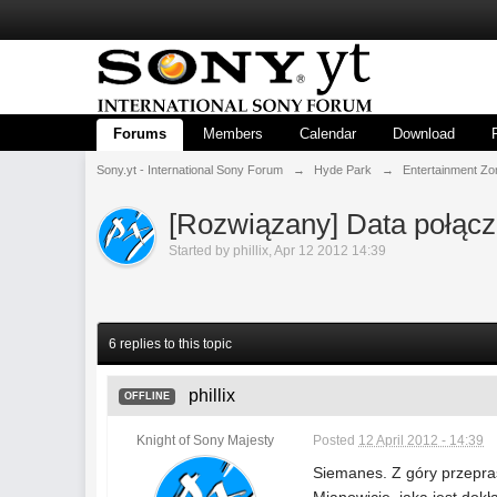
Forums
Members
Calendar
Download
Sony.yt - International Sony Forum
→
Hyde Park
→
Entertainment Zo
[Rozwiązany] Data połącz
Started by
phillix
,
Apr 12 2012 14:39
6 replies to this topic
phillix
OFFLINE
Knight of Sony Majesty
Posted
12 April 2012 - 14:39
Siemanes. Z góry przeprasz