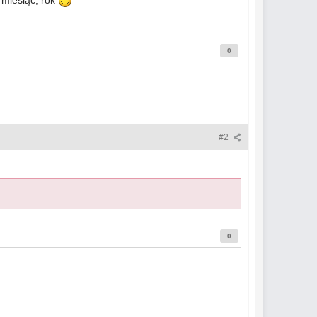
 miesiąc, rok
0
#2
0