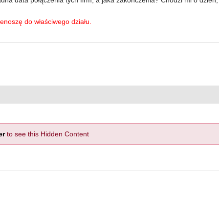
ładna data połączenia tych firm, a jaka zakończenia? Chodzi mi o dzień,
enoszę do właściwego działu.
er
to see this Hidden Content