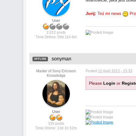
Mianowicie, jaka jest dok
Jurij:
Też mi news
Prz
User
2,012 posts
Time Online: 59d 11h 6m
sonyman
OFFLINE
Master of Sony Ericsson
Posted
12 April 2012 - 15:33
Knowledge
Please
Login
or
Regist
User
335 posts
Time Online: 13d 1h 52m