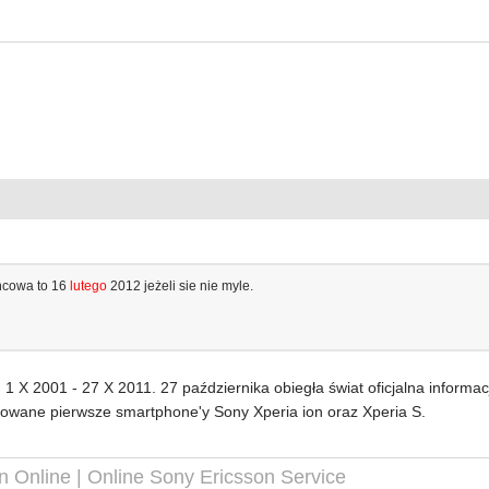
ńcowa to 16
lutego
2012 jeżeli sie nie myle.
h 1 X 2001 - 27 X 2011. 27 października obiegła świat oficjalna inform
towane pierwsze smartphone'y Sony Xperia ion oraz Xperia S.
n Online | Online Sony Ericsson Service