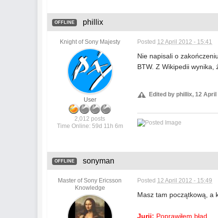
phillix
OFFLINE
Knight of Sony Majesty
Posted
12 April 2012 - 15:41
Nie napisali o zakończeni
BTW. Z Wikipedii wynika, ż
Edited by phillix, 12 April
User
2,012 posts
Time Online: 59d 11h 6m
sonyman
OFFLINE
Master of Sony Ericsson
Posted
12 April 2012 - 15:49
Knowledge
Masz tam początkową, a 
Jurij:
Poprawiłem błąd.