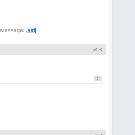
 Message:
Jurij
#6
0