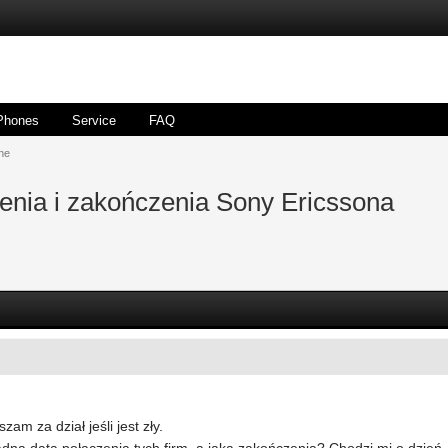
Phones
Service
FAQ
ne
enia i zakończenia Sony Ericssona
am za dział jeśli jest zły.