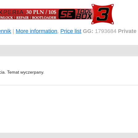
nnik
|
More information
,
Price list
GG:
1793684
Private
cia. Temat wyczerpany.