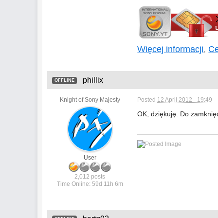
Więcej informacji
,
Ce
phillix
OFFLINE
Knight of Sony Majesty
Posted
12 April 2012 - 19:49
OK, dziękuję. Do zamknię
User
2,012 posts
Time Online: 59d 11h 6m