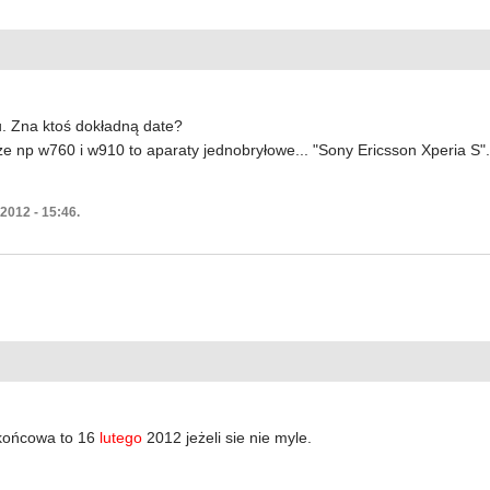
u. Zna ktoś dokładną date?
e np w760 i w910 to aparaty jednobryłowe... "Sony Ericsson Xperia S".. 
 2012 - 15:46.
końcowa to 16
lutego
2012 jeżeli sie nie myle.