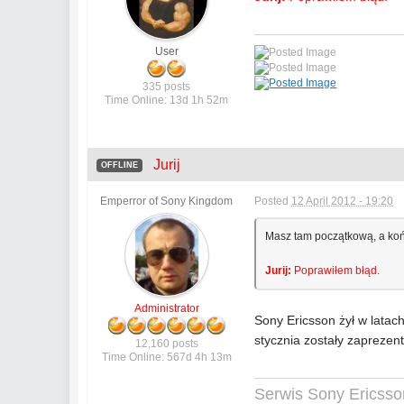
User
335 posts
Time Online: 13d 1h 52m
Jurij
OFFLINE
Emperror of Sony Kingdom
Posted
12 April 2012 - 19:20
Masz tam początkową, a ko
Jurij:
Poprawiłem błąd.
Administrator
Sony Ericsson żył w latac
stycznia zostały zaprezen
12,160 posts
Time Online: 567d 4h 13m
Serwis Sony Ericsso