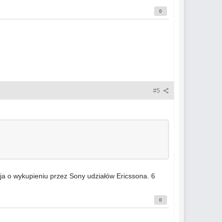
0
#5
acja o wykupieniu przez Sony udziałów Ericssona. 6
0