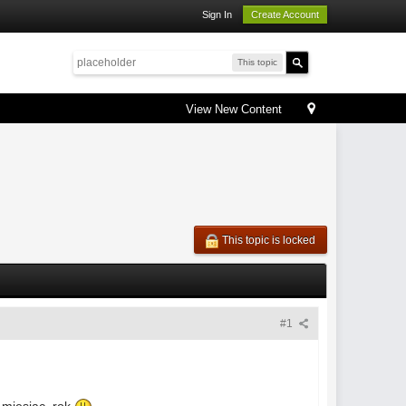
Sign In
Create Account
This topic
View New Content
This topic is locked
#1