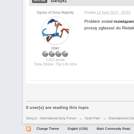
bartq92
OFFLINE
Squire of Sony Majesty
Posted
12 April 2012 - 19:53
Problem został
rozwiąza
proszę zgłaszać do Redak
User
1,812 posts
Time Online: 76d 13h 42m
0 user(s) are reading this topic
Sony.yt - International Sony Forum
→
Hyde Park
→
Entertainment Zo
Change Theme
English (USA)
Mark Community Read