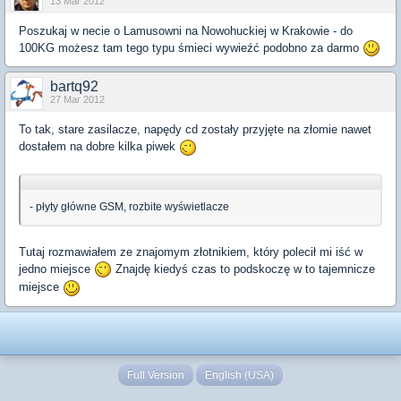
13 Mar 2012
Poszukaj w necie o Lamusowni na Nowohuckiej w Krakowie - do
100KG możesz tam tego typu śmieci wywieźć podobno za darmo
bartq92
27 Mar 2012
To tak, stare zasilacze, napędy cd zostały przyjęte na złomie nawet
dostałem na dobre kilka piwek
- płyty główne GSM, rozbite wyświetlacze
Tutaj rozmawiałem ze znajomym złotnikiem, który polecił mi iść w
jedno miejsce
Znajdę kiedyś czas to podskoczę w to tajemnicze
miejsce
Full Version
English (USA)