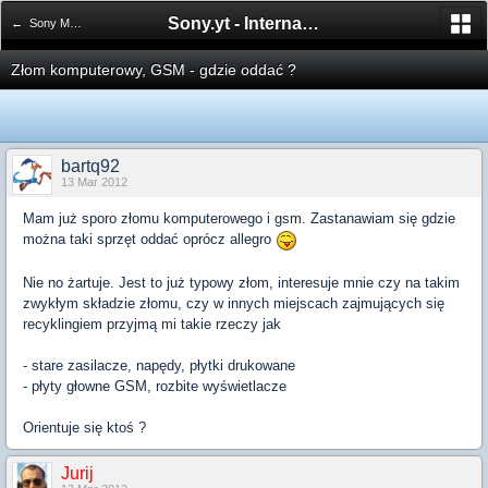
Sony.yt - International Sony Forum
← Sony Mobile
Złom komputerowy, GSM - gdzie oddać ?
bartq92
13 Mar 2012
Mam już sporo złomu komputerowego i gsm. Zastanawiam się gdzie
można taki sprzęt oddać oprócz allegro
Nie no żartuje. Jest to już typowy złom, interesuje mnie czy na takim
zwykłym składzie złomu, czy w innych miejscach zajmujących się
recyklingiem przyjmą mi takie rzeczy jak
- stare zasilacze, napędy, płytki drukowane
- płyty głowne GSM, rozbite wyświetlacze
Orientuje się ktoś ?
Jurij