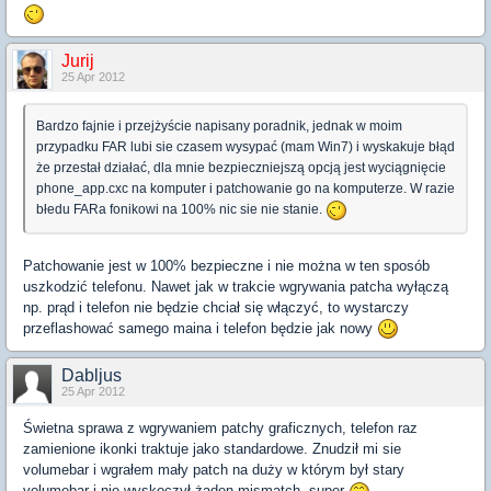
Jurij
25 Apr 2012
Bardzo fajnie i przejżyście napisany poradnik, jednak w moim
przypadku FAR lubi sie czasem wysypać (mam Win7) i wyskakuje błąd
że przestał działać, dla mnie bezpieczniejszą opcją jest wyciągnięcie
phone_app.cxc na komputer i patchowanie go na komputerze. W razie
błedu FARa fonikowi na 100% nic sie nie stanie.
Patchowanie jest w 100% bezpieczne i nie można w ten sposób
uszkodzić telefonu. Nawet jak w trakcie wgrywania patcha wyłączą
np. prąd i telefon nie będzie chciał się włączyć, to wystarczy
przeflashować samego maina i telefon będzie jak nowy
Dabljus
25 Apr 2012
Świetna sprawa z wgrywaniem patchy graficznych, telefon raz
zamienione ikonki traktuje jako standardowe. Znudził mi sie
volumebar i wgrałem mały patch na duży w którym był stary
volumebar i nie wyskoczył żaden mismatch, super