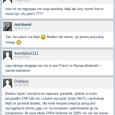
29 Nov 2011
inne mi sie wgrywaja ine maja podobny błąd ale inny numer line to
moze byc zły patch ????
not found
29 Nov 2011
Tak, ten patch ma błąd
Miałem tak nieraz, po prostu poszukaj
innego
kandyba1111
29 Nov 2011
Lipa takiego drugiego nie ma to jest Patch ze Nazwa bluetooth =
nazwa operatora
Dabljus
25 Apr 2012
Bardzo fajnie i przejżyście napisany poradnik, jednak w moim
przypadku FAR lubi sie czasem wysypać (mam Win7) i wyskakuje
błąd że przestał działać, dla mnie bezpieczniejszą opcją jest
wyciągnięcie phone_app.cxc na komputer i patchowanie go na
komputerze. W razie błedu FARa fonikowi na 100% nic sie nie stanie.