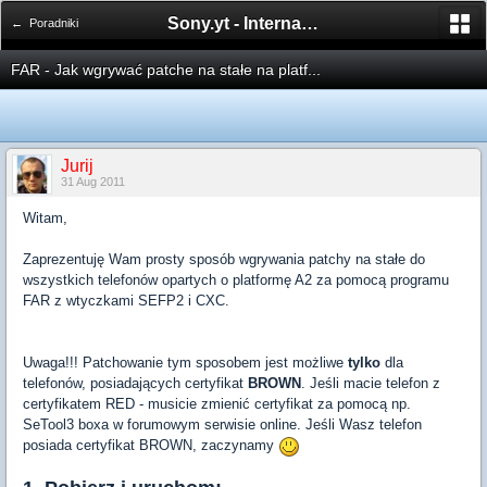
Sony.yt - International Sony Forum
← Poradniki
FAR - Jak wgrywać patche na stałe na platf...
Jurij
31 Aug 2011
Witam,
Zaprezentuję Wam prosty sposób wgrywania patchy na stałe do
wszystkich telefonów opartych o platformę A2 za pomocą programu
FAR z wtyczkami SEFP2 i CXC.
Uwaga!!! Patchowanie tym sposobem jest możliwe
tylko
dla
telefonów, posiadających certyfikat
BROWN
. Jeśli macie telefon z
certyfikatem RED - musicie zmienić certyfikat za pomocą np.
SeTool3 boxa w forumowym serwisie online. Jeśli Wasz telefon
posiada certyfikat BROWN, zaczynamy