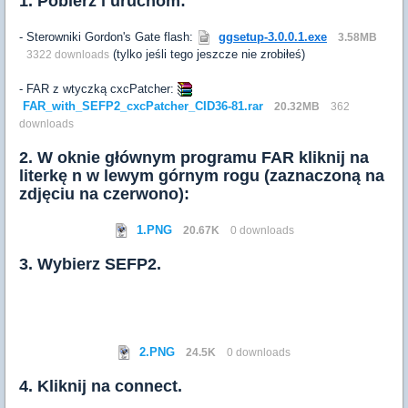
1. Pobierz i uruchom:
- Sterowniki Gordon's Gate flash:
ggsetup-3.0.0.1.exe
3.58MB
(tylko jeśli tego jeszcze nie zrobiłeś)
3322 downloads
- FAR z wtyczką cxcPatcher:
FAR_with_SEFP2_cxcPatcher_CID36-81.rar
20.32MB
362
downloads
2. W oknie głównym programu FAR kliknij na
literkę n w lewym górnym rogu (zaznaczoną na
zdjęciu na czerwono):
1.PNG
20.67K
0 downloads
3. Wybierz SEFP2.
2.PNG
24.5K
0 downloads
4. Kliknij na connect.