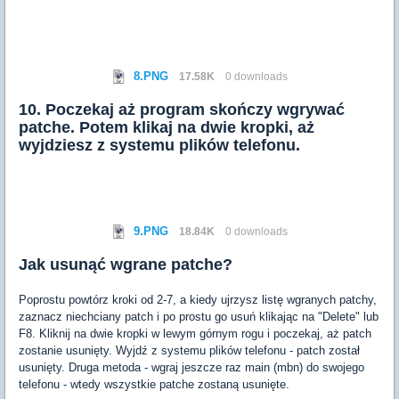
8.PNG
17.58K
0 downloads
10. Poczekaj aż program skończy wgrywać
patche. Potem klikaj na dwie kropki, aż
wyjdziesz z systemu plików telefonu.
9.PNG
18.84K
0 downloads
Jak usunąć wgrane patche?
Poprostu powtórz kroki od 2-7, a kiedy ujrzysz listę wgranych patchy,
zaznacz niechciany patch i po prostu go usuń klikając na "Delete" lub
F8. Kliknij na dwie kropki w lewym górnym rogu i poczekaj, aż patch
zostanie usunięty. Wyjdź z systemu plików telefonu - patch został
usunięty. Druga metoda - wgraj jeszcze raz main (mbn) do swojego
telefonu - wtedy wszystkie patche zostaną usunięte.