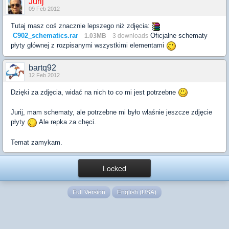
Jurij
09 Feb 2012
Tutaj masz coś znacznie lepszego niż zdjęcia:
C902_schematics.rar
Oficjalne schematy
1.03MB
3 downloads
płyty głównej z rozpisanymi wszystkimi elementami
bartq92
12 Feb 2012
Dzięki za zdjęcia, widać na nich to co mi jest potrzebne
Jurij, mam schematy, ale potrzebne mi było właśnie jeszcze zdjęcie
płyty
Ale repka za chęci.
Temat zamykam.
Locked
Full Version
English (USA)