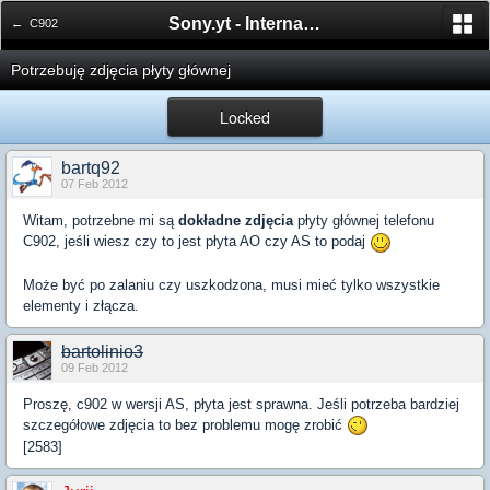
Sony.yt - International Sony Forum
← C902
Potrzebuję zdjęcia płyty głównej
Locked
bartq92
07 Feb 2012
Witam, potrzebne mi są
dokładne zdjęcia
płyty głównej telefonu
C902, jeśli wiesz czy to jest płyta AO czy AS to podaj
Może być po zalaniu czy uszkodzona, musi mieć tylko wszystkie
elementy i złącza.
bartolinio3
09 Feb 2012
Proszę, c902 w wersji AS, płyta jest sprawna. Jeśli potrzeba bardziej
szczegółowe zdjęcia to bez problemu mogę zrobić
[2583]