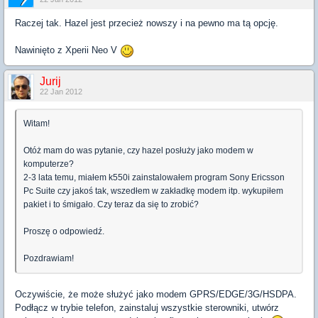
Raczej tak. Hazel jest przecież nowszy i na pewno ma tą opcję.
Nawinięto z Xperii Neo V
Jurij
22 Jan 2012
Witam!
Otóż mam do was pytanie, czy hazel posłuży jako modem w
komputerze?
2-3 lata temu, miałem k550i zainstalowałem program Sony Ericsson
Pc Suite czy jakoś tak, wszedłem w zakładkę modem itp. wykupiłem
pakiet i to śmigało. Czy teraz da się to zrobić?
Proszę o odpowiedź.
Pozdrawiam!
Oczywiście, że może służyć jako modem GPRS/EDGE/3G/HSDPA.
Podłącz w trybie telefon, zainstaluj wszystkie sterowniki, utwórz