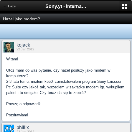
Sony.yt - International Sony Forum
← Hazel
Hazel jako modem?
kojack
22 Jan 2012
Witam!
Otóż mam do was pytanie, czy hazel posłuży jako modem w
komputerze?
2-3 lata temu, miałem k550i zainstalowałem program Sony Ericsson
Pc Suite czy jakoś tak, wszedłem w zakładkę modem itp. wykupiłem
pakiet i to śmigało. Czy teraz da się to zrobić?
Proszę o odpowiedź.
Pozdrawiam!
phillix
22 Jan 2012