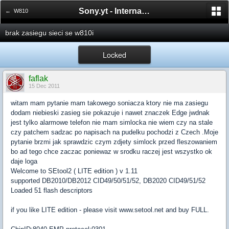
Sony.yt - International Sony Forum
← W810
brak zasiegu sieci se w810i
Locked
faflak
15 Dec 2011
witam mam pytanie mam takowego soniacza ktory nie ma zasiegu
dodam niebieski zasieg sie pokazuje i nawet znaczek Edge jwdnak
jest tylko alarmowe telefon nie mam simlocka nie wiem czy na stale
czy patchem sadzac po napisach na pudelku pochodzi z Czech .Moje
pytanie brzmi jak sprawdzic czym zdjety simlock przed fleszowaniem
bo ad tego chce zaczac poniewaz w srodku raczej jest wszystko ok
daje loga
Welcome to SEtool2 ( LITE edition ) v 1.11
supported DB2010/DB2012 CID49/50/51/52, DB2020 CID49/51/52
Loaded 51 flash descriptors
if you like LITE edition - please visit www.setool.net and buy FULL.