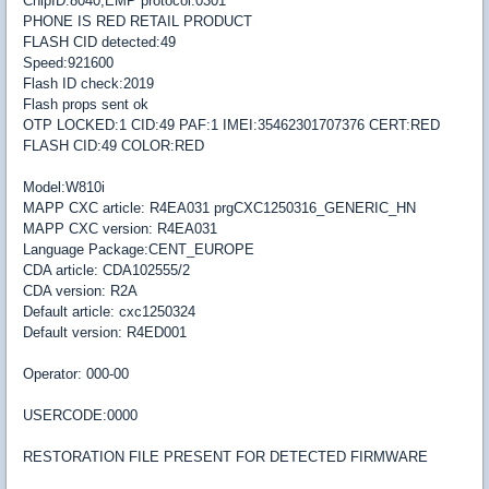
ChipID:8040,EMP protocol:0301
PHONE IS RED RETAIL PRODUCT
FLASH CID detected:49
Speed:921600
Flash ID check:2019
Flash props sent ok
OTP LOCKED:1 CID:49 PAF:1 IMEI:35462301707376 CERT:RED
FLASH CID:49 COLOR:RED
Model:W810i
MAPP CXC article: R4EA031 prgCXC1250316_GENERIC_HN
MAPP CXC version: R4EA031
Language Package:CENT_EUROPE
CDA article: CDA102555/2
CDA version: R2A
Default article: cxc1250324
Default version: R4ED001
Operator: 000-00
USERCODE:0000
RESTORATION FILE PRESENT FOR DETECTED FIRMWARE