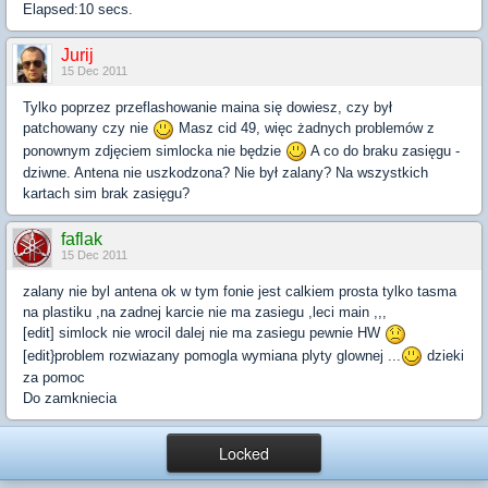
Elapsed:10 secs.
Jurij
15 Dec 2011
Tylko poprzez przeflashowanie maina się dowiesz, czy był
patchowany czy nie
Masz cid 49, więc żadnych problemów z
ponownym zdjęciem simlocka nie będzie
A co do braku zasięgu -
dziwne. Antena nie uszkodzona? Nie był zalany? Na wszystkich
kartach sim brak zasięgu?
faflak
15 Dec 2011
zalany nie byl antena ok w tym fonie jest calkiem prosta tylko tasma
na plastiku ,na zadnej karcie nie ma zasiegu ,leci main ,,,
[edit] simlock nie wrocil dalej nie ma zasiegu pewnie HW
[edit}problem rozwiazany pomogla wymiana plyty glownej ...
dzieki
za pomoc
Do zamkniecia
Locked