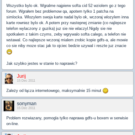
Wszystko bylo ok. Wgralme najpierw softa cid 52 wziolem go z tego
forum. Wgrałem bez problemow qa, apotem tylko 1 patcha na
simlocka. Wlozylem swoja karte nadal bylo ok, wczoraj wlozylem inna
karte rowniez bylo ok. A potem przy nastepnej zmianie (co najlepsze
telefon wylaczony z guzika) juz sie nie wlaczyl.Nigdy sie nie
spotkalem z takim czyms, zeby wgrywalo softa calego, a telefon nie
wstawal. Co najlepsze wczoraj mialem zrobic kopie gdfs-a, ale mowie
co sie niby moze stac jak to ojciec bedzie uzywal i reszte juz znacie
Jak szybko jestes w stanie to naprawic?
Jurij
15 Dec 2011
Zależy od łącza internetowego, maksymalnie 15 minut
sonyman
15 Dec 2011
Problem rozwiazany, pomogla tylko naprawa gdfs-u boxem w serwisie
on-line.