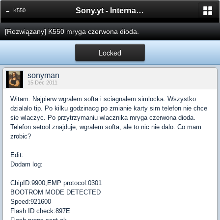
Sony.yt - International Sony Forum
← K550
[Rozwiązany] K550 mryga czerwona dioda.
Locked
sonyman
15 Dec 2011
Witam. Najpierw wgralem softa i sciagnalem simlocka. Wszystko
dzialalo tip. Po kilku godzinacg po zmianie karty sim telefon nie chce
sie wlaczyc. Po przytrzymaniu wlacznika mryga czerwona dioda.
Telefon setool znajduje, wgralem softa, ale to nic nie dalo. Co mam
zrobic?
Edit:
Dodam log:
ChipID:9900,EMP protocol:0301
BOOTROM MODE DETECTED
Speed:921600
Flash ID check:897E