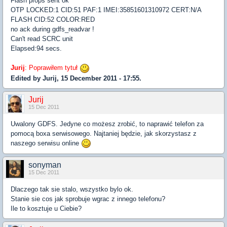
Flash props sent ok
OTP LOCKED:1 CID:51 PAF:1 IMEI:35851601310972 CERT:N/A
FLASH CID:52 COLOR:RED
no ack during gdfs_readvar !
Can't read SCRC unit
Elapsed:94 secs.
Jurij
: Poprawiłem tytuł
Edited by Jurij, 15 December 2011 - 17:55.
Jurij
15 Dec 2011
Uwalony GDFS. Jedyne co możesz zrobić, to naprawić telefon za
pomocą boxa serwisowego. Najtaniej będzie, jak skorzystasz z
naszego serwisu online
sonyman
15 Dec 2011
Dlaczego tak sie stalo, wszystko bylo ok.
Stanie sie cos jak sprobuje wgrac z innego telefonu?
Ile to kosztuje u Ciebie?