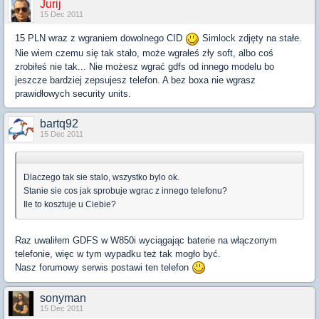
Jurij
15 Dec 2011
15 PLN wraz z wgraniem dowolnego CID
Simlock zdjęty na stałe.
Nie wiem czemu się tak stało, może wgrałeś zły soft, albo coś
zrobiłeś nie tak... Nie możesz wgrać gdfs od innego modelu bo
jeszcze bardziej zepsujesz telefon. A bez boxa nie wgrasz
prawidłowych security units.
bartq92
15 Dec 2011
Dlaczego tak sie stalo, wszystko bylo ok.
Stanie sie cos jak sprobuje wgrac z innego telefonu?
Ile to kosztuje u Ciebie?
Raz uwaliłem GDFS w W850i wyciągając baterie na włączonym
telefonie, więc w tym wypadku też tak mogło być.
Nasz forumowy serwis postawi ten telefon
sonyman
15 Dec 2011