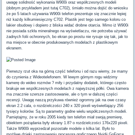
uwagę solidność wykonania W900i oraz współczesnych modeli
(dobrym przykładem jest tutaj C702), śmiało można dojść do wniosku
że po 5 latach używania W900i telefon prezentuje się znacznie lepiej
niż każdy kilkumiesięczny C702. Plastik jest tego samego koloru co
lakier obudowy i dopiero z bliska widać drobne otarcia. Mimo iż W900i
nie posiada szkła mineralnego na wyświetlaczu, nie potrzeba używać
żadnych folii ochronnych, bo ekran po prostu nie rysuje się tak, jak to
ma miejsce w obecnie produkowanych modelach z plastikowym
ekranem.
Pierwszy rzut oka na górną część telefonu i od razu wiemy, że mamy
do czynienia z Wideotelefonem. W lewym górnym rogu widzimy
kamerę do wideo rozmów ? miły i przydatny dodatek, którego często
brakuje we współczesnych modelach z najwyższej półki. Owa kamera
ma znacznie szersze zastosowanie, ale o tym w dalszej części
recenzji. Uwagę naszą przykuwa również ogromny jak na owe czasy
ekran 2.2 cala, o rozdzielczości 240 x 320 pixeli wyświetlający 256
tysięcy kolorów. Są to parametry godne wielu współczesnych modeli.
Pamiętajmy, że w roku 2005 kiedy ten telefon miał swoją premierę,
obiektem pożądania były ekrany 1.8? o rozdzielczości 176x220 pixeli.
Także W900i wyprzedzał pozostałe modele o kilka lat. Było to
możliwe dzięki zastosowaniu procesora graficznego Nvidii GoForce