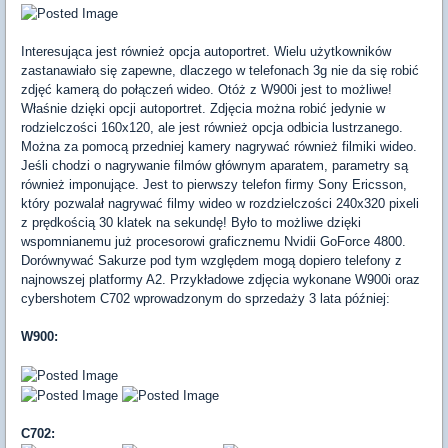
Interesująca jest również opcja autoportret. Wielu użytkowników
zastanawiało się zapewne, dlaczego w telefonach 3g nie da się robić
zdjęć kamerą do połączeń wideo. Otóż z W900i jest to możliwe!
Właśnie dzięki opcji autoportret. Zdjęcia można robić jedynie w
rodzielczości 160x120, ale jest również opcja odbicia lustrzanego.
Można za pomocą przedniej kamery nagrywać również filmiki wideo.
Jeśli chodzi o nagrywanie filmów głównym aparatem, parametry są
również imponujące. Jest to pierwszy telefon firmy Sony Ericsson,
który pozwalał nagrywać filmy wideo w rozdzielczości 240x320 pixeli
z prędkością 30 klatek na sekundę! Było to możliwe dzięki
wspomnianemu już procesorowi graficznemu Nvidii GoForce 4800.
Dorównywać Sakurze pod tym względem mogą dopiero telefony z
najnowszej platformy A2. Przykładowe zdjęcia wykonane W900i oraz
cybershotem C702 wprowadzonym do sprzedaży 3 lata później:
W900:
C702: