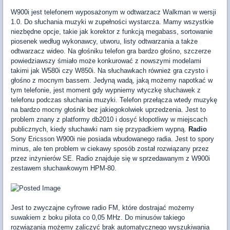
W900i jest telefonem wyposażonym w odtwarzacz Walkman w wersji
1.0. Do słuchania muzyki w zupełności wystarcza. Mamy wszystkie
niezbędne opcje, takie jak korektor z funkcją megabass, sortowanie
piosenek według wykonawcy, utworu, listy odtwarzania a także
odtwarzacz wideo. Na głośniku telefon gra bardzo głośno, szczerze
powiedziawszy śmiało może konkurować z nowszymi modelami
takimi jak W580i czy W850i. Na słuchawkach również gra czysto i
głośno z mocnym bassem. Jedyną wadą, jaką możemy napotkać w
tym telefonie, jest moment gdy wypniemy wtyczkę słuchawek z
telefonu podczas słuchania muzyki. Telefon przełącza wtedy muzykę
na bardzo mocny głośnik bez jakiegokolwiek uprzedzenia. Jest to
problem znany z platformy db2010 i dosyć kłopotliwy w miejscach
publicznych, kiedy słuchawki nam się przypadkiem wypną.
Radio
Sony Ericsson W900i nie posiada wbudowanego radia. Jest to spory
minus, ale ten problem w ciekawy sposób został rozwiązany przez
przez inżynierów SE. Radio znajduje się w sprzedawanym z W900i
zestawem słuchawkowym HPM-80.
Jest to zwyczajne cyfrowe radio FM, które dostrajać możemy
suwakiem z boku pilota co 0,05 MHz. Do minusów takiego
rozwiązania możemy zaliczyć brak automatycznego wyszukiwania