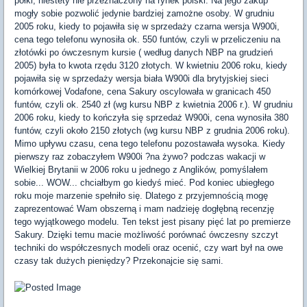
półki, niestety nie przeznaczony na rynek polski. Na jego zakup
mogły sobie pozwolić jedynie bardziej zamożne osoby. W grudniu
2005 roku, kiedy to pojawiła się w sprzedaży czarna wersja W900i,
cena tego telefonu wynosiła ok. 550 funtów, czyli w przeliczeniu na
złotówki po ówczesnym kursie ( według danych NBP na grudzień
2005) była to kwota rzędu 3120 złotych. W kwietniu 2006 roku, kiedy
pojawiła się w sprzedaży wersja biała W900i dla brytyjskiej sieci
komórkowej Vodafone, cena Sakury oscylowała w granicach 450
funtów, czyli ok. 2540 zł (wg kursu NBP z kwietnia 2006 r.). W grudniu
2006 roku, kiedy to kończyła się sprzedaż W900i, cena wynosiła 380
funtów, czyli około 2150 złotych (wg kursu NBP z grudnia 2006 roku).
Mimo upływu czasu, cena tego telefonu pozostawała wysoka. Kiedy
pierwszy raz zobaczyłem W900i ?na żywo? podczas wakacji w
Wielkiej Brytanii w 2006 roku u jednego z Anglików, pomyślałem
sobie... WOW... chciałbym go kiedyś mieć. Pod koniec ubiegłego
roku moje marzenie spełniło się. Dlatego z przyjemnością mogę
zaprezentować Wam obszerną i mam nadzieję dogłębną recenzję
tego wyjątkowego modelu. Ten tekst jest pisany pięć lat po premierze
Sakury. Dzięki temu macie możliwość porównać ówczesny szczyt
techniki do współczesnych modeli oraz ocenić, czy wart był na owe
czasy tak dużych pieniędzy? Przekonajcie się sami.