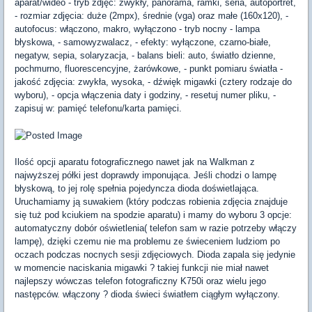
aparat/wideo - tryb zdjęć: zwykły, panorama, ramki, seria, autoportret,
- rozmiar zdjęcia: duże (2mpx), średnie (vga) oraz małe (160x120), -
autofocus: włączono, makro, wyłączono - tryb nocny - lampa
błyskowa, - samowyzwalacz, - efekty: wyłączone, czarno-białe,
negatyw, sepia, solaryzacja, - balans bieli: auto, światło dzienne,
pochmurno, fluorescencyjne, żarówkowe, - punkt pomiaru światła -
jakość zdjęcia: zwykła, wysoka, - dźwięk migawki (cztery rodzaje do
wyboru), - opcja włączenia daty i godziny, - resetuj numer pliku, -
zapisuj w: pamięć telefonu/karta pamięci.
Ilość opcji aparatu fotograficznego nawet jak na Walkman z
najwyższej półki jest doprawdy imponująca. Jeśli chodzi o lampę
błyskową, to jej rolę spełnia pojedyncza dioda doświetlająca.
Uruchamiamy ją suwakiem (który podczas robienia zdjęcia znajduje
się tuż pod kciukiem na spodzie aparatu) i mamy do wyboru 3 opcje:
automatyczny dobór oświetlenia( telefon sam w razie potrzeby włączy
lampę), dzięki czemu nie ma problemu ze świeceniem ludziom po
oczach podczas nocnych sesji zdjęciowych. Dioda zapala się jedynie
w momencie naciskania migawki ? takiej funkcji nie miał nawet
najlepszy wówczas telefon fotograficzny K750i oraz wielu jego
następców. włączony ? dioda świeci światłem ciągłym wyłączony.