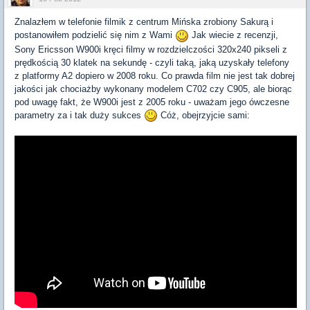
Znalazłem w telefonie filmik z centrum Mińska zrobiony Sakurą i
postanowiłem podzielić się nim z Wami
Jak wiecie z recenzji,
Sony Ericsson W900i kręci filmy w rozdzielczości 320x240 pikseli z
prędkością 30 klatek na sekundę - czyli taką, jaką uzyskały telefony
z platformy A2 dopiero w 2008 roku. Co prawda film nie jest tak dobrej
jakości jak chociażby wykonany modelem C702 czy C905, ale biorąc
pod uwagę fakt, że W900i jest z 2005 roku - uważam jego ówczesne
parametry za i tak duży sukces
Cóż, obejrzyjcie sami: