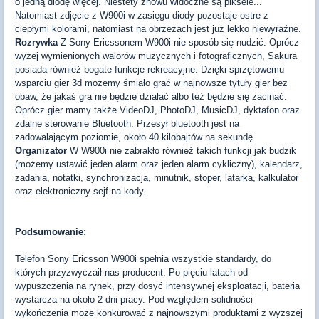
o jedną diodę więcej. Niestety znowu widoczne są piksele...
Natomiast zdjęcie z W900i w zasięgu diody pozostaje ostre z
ciepłymi kolorami, natomiast na obrzeżach jest już lekko niewyraźne.
Rozrywka
Z Sony Ericssonem W900i nie sposób się nudzić. Oprócz
wyżej wymienionych walorów muzycznych i fotograficznych, Sakura
posiada również bogate funkcje rekreacyjne. Dzięki sprzętowemu
wsparciu gier 3d możemy śmiało grać w najnowsze tytuły gier bez
obaw, że jakaś gra nie będzie działać albo też będzie się zacinać.
Oprócz gier mamy także VideoDJ, PhotoDJ, MusicDJ, dyktafon oraz
zdalne sterowanie Bluetooth. Przesył bluetooth jest na
zadowalającym poziomie, około 40 kilobajtów na sekundę.
Organizator
W W900i nie zabrakło również takich funkcji jak budzik
(możemy ustawić jeden alarm oraz jeden alarm cykliczny), kalendarz,
zadania, notatki, synchronizacja, minutnik, stoper, latarka, kalkulator
oraz elektroniczny sejf na kody.
Podsumowanie:
Telefon Sony Ericsson W900i spełnia wszystkie standardy, do
których przyzwyczaił nas producent. Po pięciu latach od
wypuszczenia na rynek, przy dosyć intensywnej eksploatacji, bateria
wystarcza na około 2 dni pracy. Pod względem solidności
wykończenia może konkurować z najnowszymi produktami z wyższej