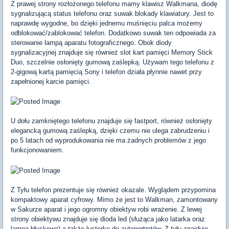
Z prawej strony rozłożonego telefonu mamy klawisz Walkmana, diodę
sygnalizującą status telefonu oraz suwak blokady klawiatury. Jest to
naprawdę wygodne, bo dzięki jednemu muśnięciu palca możemy
odblokować/zablokować telefon. Dodatkowo suwak ten odpowiada za
sterowanie lampą aparatu fotograficznego. Obok diody
sygnalizacyjnej znajduje się również slot kart pamięci Memory Stick
Duo, szczelnie osłonięty gumową zaślepką. Używam tego telefonu z
2-gigową kartą pamięcią Sony i telefon działa płynnie nawet przy
zapełnionej karcie pamięci.
U dołu zamkniętego telefonu znajduje się fastport, również osłonięty
elegancką gumową zaślepką, dzięki czemu nie ulega zabrudzeniu i
po 5 latach od wyprodukowania nie ma żadnych problemów z jego
funkcjonowaniem.
Z Tyłu telefon prezentuje się również okazale. Wyglądem przypomina
kompaktowy aparat cyfrowy. Mimo że jest to Walkman, zamontowany
w Sakurze aparat i jego ogromny obiektyw robi wrażenie. Z lewej
strony obiektywu znajduje się dioda led (służąca jako latarka oraz
lampa błyskowa) a także lusterko do autoportretów. Z tyłu znajduje