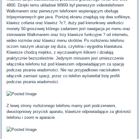
4800. Dzięki temu układowi W900i był pierwszym videotelefonem
Walkmanem oraz pierwszym telefonem wspierającym obsługę
trójwymiarowych gier java. Poniżej ekranu znajdują się dwa softkeye,
klawisz cofania oraz klawisz ?c?, duży pad kierunkowy wielkości
monety 50-groszowej którego zadaniem jest nawigacja po menu oraz
sterowanie Walkmanem oraz trzy klawisze funkcyjne ? od internetu,
wideo rozmów oraz klawisz menu skrótów. Po rozłożeniu telefonu
oczom naszym ukazuje się duża, czytelna i wygodna klawiatura.
Klawisze chodzą miękko, z wyczuwalnym klikiem i działają
praktycznie bezszelestnie. Jedynym minusem jest umieszczenie
włącznika telefonu tuż pod klawiszem odpowiadającym za spację
podczas pisania wiadomości. Nie raz przypadkowo naciskałem
włącznik zamiast spacji, przez co telefon wyświetlał listę profili
podczas pisania wiadomości.
Z lewej strony rozłożonego telefonu mamy port podczerwieni,
dwustopniowy przycisk aparatu, klawisze odpowiadające za głośność
telefonu i zoom w aparacie.