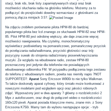
stacji, brak rds, brak listy zapamiętywanych stacji oraz brak
możliwości słuchania radia na głośniku telefonu. Możemy za to
podłączyć do przejściówki dowolny wzmacniasz z głośnikami za
pomocą złącza minijack 3.5?.
Na zdjęciu zrobiłem porównanie pilota HPM-80 do bardziej
popularnego pilota bez lcd znanego ze słuchawek HPM-82 oraz HPM-
85. Pilot HPM-80 jest odrobinę większy, ale daje znacznie więcej
możliwości nawigowania. Ma czytelny, monochromatyczny
wyświetlacz podświetlany na pomarańczowo, pomarańczowy przycisk
do przełączania radia/walkmana, przyciski głośności oraz trój-
pozycyjny suwak do strojenia radia/zmiany piosenek/wyciszania
muzyki. Ze względu na wbudowane radio, zestaw HPM-80
przeznaczony jest jedynie dla telefonów nie posiadających
wbudowanego odbiornika FM. W przypadku podłączenia tego zestawu
do telefonu z wbudowanym radiem, powita nas niemiły napis ?NOT
SUPPORTED?.
Aparat
Sony Ericsson W900i to nie tylko Walkman.
To także doskonały aparat cyfrowy, który śmiało może konkurować z
nowszymi modelami pod względem opcji oraz jakości robionych
zdjęć. Wyposażony jest w dwa aparaty ? główny o rozdzielczości 2
Mpx z autofocusem, oraz drugi do połączeń wideo o rozdzielczości
160x120 pixeli. Aparat posiada klasyczne menu, znane min. z Sony
Ericssona K750i. Mamy tam do wyboru następujące opcje: - tryb