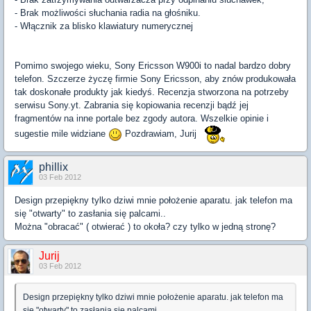
- Brak możliwości słuchania radia na głośniku.
- Włącznik za blisko klawiatury numerycznej
Pomimo swojego wieku, Sony Ericsson W900i to nadal bardzo dobry
telefon. Szczerze życzę firmie Sony Ericsson, aby znów produkowała
tak doskonałe produkty jak kiedyś. Recenzja stworzona na potrzeby
serwisu Sony.yt. Zabrania się kopiowania recenzji bądź jej
fragmentów na inne portale bez zgody autora. Wszelkie opinie i
sugestie mile widziane
Pozdrawiam, Jurij
phillix
03 Feb 2012
Design przepiękny tylko dziwi mnie położenie aparatu. jak telefon ma
się "otwarty" to zasłania się palcami..
Można "obracać" ( otwierać ) to okoła? czy tylko w jedną stronę?
Jurij
03 Feb 2012
Design przepiękny tylko dziwi mnie położenie aparatu. jak telefon ma
się "otwarty" to zasłania się palcami..