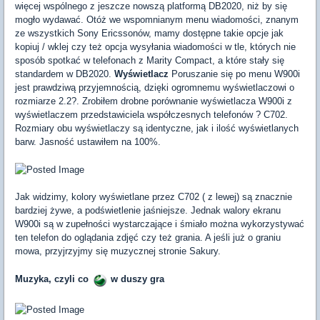
więcej wspólnego z jeszcze nowszą platformą DB2020, niż by się
mogło wydawać. Otóż we wspomnianym menu wiadomości, znanym
ze wszystkich Sony Ericssonów, mamy dostępne takie opcje jak
kopiuj / wklej czy też opcja wysyłania wiadomości w tle, których nie
sposób spotkać w telefonach z Marity Compact, a które stały się
standardem w DB2020.
Wyświetlacz
Poruszanie się po menu W900i
jest prawdziwą przyjemnością, dzięki ogromnemu wyświetlaczowi o
rozmiarze 2.2?. Zrobiłem drobne porównanie wyświetlacza W900i z
wyświetlaczem przedstawiciela współczesnych telefonów ? C702.
Rozmiary obu wyświetlaczy są identyczne, jak i ilość wyświetlanych
barw. Jasność ustawiłem na 100%.
Jak widzimy, kolory wyświetlane przez C702 ( z lewej) są znacznie
bardziej żywe, a podświetlenie jaśniejsze. Jednak walory ekranu
W900i są w zupełności wystarczające i śmiało można wykorzystywać
ten telefon do oglądania zdjęć czy też grania. A jeśli już o graniu
mowa, przyjrzyjmy się muzycznej stronie Sakury.
Muzyka, czyli co
w duszy gra