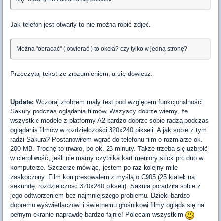
Jak telefon jest otwarty to nie można robić zdjęć.
Można "obracać" ( otwierać ) to okoła? czy tylko w jedną stronę?
Przeczytaj tekst ze zrozumieniem, a się dowiesz.
Update:
Wczoraj zrobiłem mały test pod względem funkcjonalności
Sakury podczas oglądania filmów. Wszyscy dobrze wiemy, że
wszystkie modele z platformy A2 bardzo dobrze sobie radzą podczas
oglądania filmów w rozdzielczości 320x240 pikseli. A jak sobie z tym
radzi Sakura? Postanowiłem wgrać do telefonu film o rozmiarze ok.
200 MB. Trochę to trwało, bo ok. 23 minuty. Także trzeba się uzbroić
w cierpliwość, jeśli nie mamy czytnika kart memory stick pro duo w
komputerze. Szczerze mówiąc, jestem po raz kolejny mile
zaskoczony. Film kompresowałem z myślą o C905 (25 klatek na
sekundę, rozdzielczość 320x240 pikseli). Sakura poradziła sobie z
jego odtworzeniem bez najmniejszego problemu. Dzięki bardzo
dobremu wyświetlaczowi i świetnemu głośnikowi filmy ogląda się na
pełnym ekranie naprawdę bardzo fajnie! Polecam wszystkim