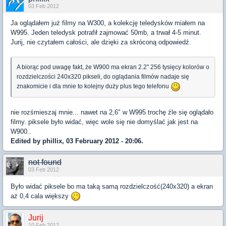
03 Feb 2012
Ja oglądałem już filmy na W300, a kolekcję teledysków miałem na
W995. Jeden teledysk potrafił zajmować 50mb, a trwał 4-5 minut.
Jurij, nie czytałem całości, ale dzięki za skróconą odpowiedź.
A biorąc pod uwagę fakt, że W900 ma ekran 2.2" 256 tysięcy kolorów o
rozdzielczości 240x320 pikseli, do oglądania filmów nadaje się
znakomicie i dla mnie to kolejny duży plus tego telefonu
nie rozśmieszaj mnie... nawet na 2,6" w W995 trochę źle się oglądało
filmy. piksele było widać, więc wole się nie domyślać jak jest na
W900..
Edited by phillix, 03 February 2012 - 20:06.
not found
03 Feb 2012
Było widać piksele bo ma taką samą rozdzielczość(240x320) a ekran
aż 0,4 cala większy
Jurij
10 Feb 2012