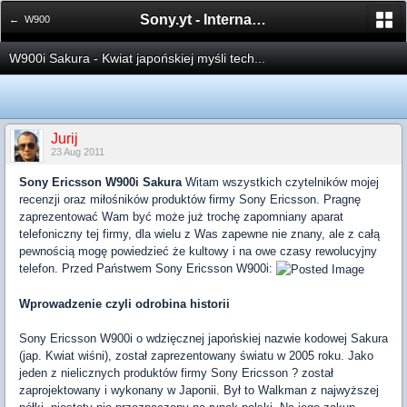
Sony.yt - International Sony Forum
← W900
W900i Sakura - Kwiat japońskiej myśli tech...
Jurij
23 Aug 2011
Sony Ericsson W900i Sakura
Witam wszystkich czytelników mojej
recenzji oraz miłośników produktów firmy Sony Ericsson. Pragnę
zaprezentować Wam być może już trochę zapomniany aparat
telefoniczny tej firmy, dla wielu z Was zapewne nie znany, ale z całą
pewnością mogę powiedzieć że kultowy i na owe czasy rewolucyjny
telefon. Przed Państwem Sony Ericsson W900i:
Wprowadzenie czyli odrobina historii
Sony Ericsson W900i o wdzięcznej japońskiej nazwie kodowej Sakura
(jap. Kwiat wiśni), został zaprezentowany światu w 2005 roku. Jako
jeden z nielicznych produktów firmy Sony Ericsson ? został
zaprojektowany i wykonany w Japonii. Był to Walkman z najwyższej