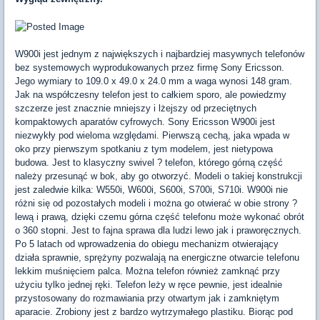
W900i jest jednym z największych i najbardziej masywnych telefonów
bez systemowych wyprodukowanych przez firmę Sony Ericsson.
Jego wymiary to 109.0 x 49.0 x 24.0 mm a waga wynosi 148 gram.
Jak na współczesny telefon jest to całkiem sporo, ale powiedzmy
szczerze jest znacznie mniejszy i lżejszy od przeciętnych
kompaktowych aparatów cyfrowych. Sony Ericsson W900i jest
niezwykły pod wieloma względami. Pierwszą cechą, jaka wpada w
oko przy pierwszym spotkaniu z tym modelem, jest nietypowa
budowa. Jest to klasyczny swivel ? telefon, którego górną część
należy przesunąć w bok, aby go otworzyć. Modeli o takiej konstrukcji
jest zaledwie kilka: W550i, W600i, S600i, S700i, S710i. W900i nie
różni się od pozostałych modeli i można go otwierać w obie strony ?
lewą i prawą, dzięki czemu górna część telefonu może wykonać obrót
o 360 stopni. Jest to fajna sprawa dla ludzi lewo jak i praworęcznych.
Po 5 latach od wprowadzenia do obiegu mechanizm otwierający
działa sprawnie, sprężyny pozwalają na energiczne otwarcie telefonu
lekkim muśnięciem palca. Można telefon również zamknąć przy
użyciu tylko jednej ręki. Telefon leży w ręce pewnie, jest idealnie
przystosowany do rozmawiania przy otwartym jak i zamkniętym
aparacie. Zrobiony jest z bardzo wytrzymałego plastiku. Biorąc pod