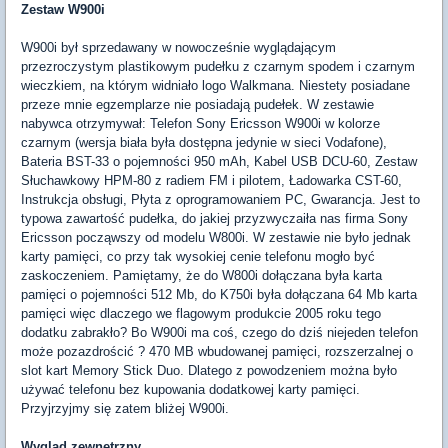
Zestaw W900i
W900i był sprzedawany w nowocześnie wyglądającym
przezroczystym plastikowym pudełku z czarnym spodem i czarnym
wieczkiem, na którym widniało logo Walkmana. Niestety posiadane
przeze mnie egzemplarze nie posiadają pudełek. W zestawie
nabywca otrzymywał: Telefon Sony Ericsson W900i w kolorze
czarnym (wersja biała była dostępna jedynie w sieci Vodafone),
Bateria BST-33 o pojemności 950 mAh, Kabel USB DCU-60, Zestaw
Słuchawkowy HPM-80 z radiem FM i pilotem, Ładowarka CST-60,
Instrukcja obsługi, Płyta z oprogramowaniem PC, Gwarancja. Jest to
typowa zawartość pudełka, do jakiej przyzwyczaiła nas firma Sony
Ericsson począwszy od modelu W800i. W zestawie nie było jednak
karty pamięci, co przy tak wysokiej cenie telefonu mogło być
zaskoczeniem. Pamiętamy, że do W800i dołączana była karta
pamięci o pojemności 512 Mb, do K750i była dołączana 64 Mb karta
pamięci więc dlaczego we flagowym produkcie 2005 roku tego
dodatku zabrakło? Bo W900i ma coś, czego do dziś niejeden telefon
może pozazdrościć ? 470 MB wbudowanej pamięci, rozszerzalnej o
slot kart Memory Stick Duo. Dlatego z powodzeniem można było
używać telefonu bez kupowania dodatkowej karty pamięci.
Przyjrzyjmy się zatem bliżej W900i.
Wygląd zewnętrzny.