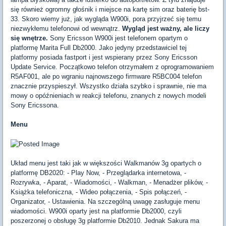
się również ogromny głośnik i miejsce na kartę sim oraz baterię bst-
33. Skoro wiemy już, jak wygląda W900i, pora przyjrzeć się temu
niezwykłemu telefonowi od wewnątrz.
Wygląd jest ważny, ale liczy
się wnętrze.
Sony Ericsson W900i jest telefonem opartym o
platformę Marita Full Db2000. Jako jedyny przedstawiciel tej
platformy posiada fastport i jest wspierany przez Sony Ericsson
Update Service. Początkowo telefon otrzymałem z oprogramowaniem
R5AF001, ale po wgraniu najnowszego firmware R5BC004 telefon
znacznie przyspieszył. Wszystko działa szybko i sprawnie, nie ma
mowy o opóźnieniach w reakcji telefonu, znanych z nowych modeli
Sony Ericssona.
Menu
Układ menu jest taki jak w większości Walkmanów 3g opartych o
platformę DB2020: - Play Now, - Przeglądarka internetowa, -
Rozrywka, - Aparat, - Wiadomości, - Walkman, - Menadżer plików, -
Książka telefoniczna, - Wideo połączenia, - Spis połączeń, -
Organizator, - Ustawienia. Na szczególną uwagę zasługuje menu
wiadomości. W900i oparty jest na platformie Db2000, czyli
poszerzonej o obsługę 3g platformie Db2010. Jednak Sakura ma