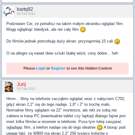
bartq92
03 Feb 2012
Podziwiam Cie, ze potrafisz na takim małym ekraniku oglądać film.
Mogę oglądnąć teledysk, ale nie cały film
Do filmów jednak potrzebuję duży ekran, przynajmniej 15 cali
O na allegro są nawet dwie sztuki białej wiśni, ceny dobre... heh
Please
Login
or
Register
to see this Hidden Content
Jurij
03 Feb 2012
Hmm... filmy na telefonie zacząłem oglądać wraz z nabyciem C702,
gdyż ekran 2,2" się do tego nadaje. 1,8" i 2" to trochę mało.
Normalnie filmy oglądam na 22" monitorze, ale nikt ze sobą nie
zabiera w trasę PC (ewentualnie tablet czy laptop) dlatego fajnie jest
mieć kilka filmów w rezerwie w telefonie. Poza tym lubię zasypiać
oglądając film, a telefon nadaje się do tego idealnie
A biorąc pod
uwagę fakt, że W900 ma ekran 2.2" 256 tysięcy kolorów o