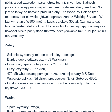
półki, a pod względem parametrów technicznych bez żadnych
przeszkód wygrywa z współczesnymi modelami klasy średniej. Nie
jest to łatwy do nabycia produkt Sony Ericssona. W Polsce tych
telefonów jest niewiele, głównie sprowadzane z Wielkiej Brytanii. W
ładnym stanie W900i można kupić za około 300 zł. Czy warto dać
tyle za 5-letni telefon? Czy dobrze zrobili ludzie, wydając na niego za
nowości blisko pół tysiąca funtów? Zdecydowanie tak! Kupując W900i
otrzymujemy:
Zalety:
- Solidnie wykonany telefon o unikalnym designie,
- Bardzo dobry odtwarzacz mp3 Walkman,
- Doskonały aparat fotograficzny 2mpx z AF,
- Duży, czytelny 2.2? ekran,
- 470 Mb wbudowanej pamięci, rozszerzalnej o karty MS Duo,
- Wsparcie aplikacji 3d dzięki procesorowi Nvidii GoForce 4800,
- Obsługa większości akcesoriów Sony Ericsson w tym lampy
błyskowej MXE-60
Wady:
- Spore wymiary i waga,
- Brak zatrzymywania odtwarzacza przy odpinaniu słuchawek,