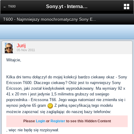
Sony.yt - International Sony Forum
← T600
T600 - Najmniejszy monochromatyczny Sony E...
Jurij
05 Nov 2011
Witajcie,
Kilka dni temu dołączył do mojej kolekcji bardzo ciekawy okaz - Sony
Ericsson T600. Dlaczego ciekawy? Otóż jest to najmniejszy Sony
Ericsson, jaki został kiedykolwiek wyprodukowany. Ma wymiary 92 x
41 x 20 mm i jest jedynie 1,5 milimetra grubszy od swojego
poprzednika - Ericssona T66. Jego waga natomiast nie zmieniła się i
wynosi jedyne 65 gram
Z pełną specyfikacją tego modelu
możecie zapoznać się zaglądając do naszej bazy telefonów:
Please
Login
or
Register
to see this Hidden Content
, więc nie będę się rozpisywał.