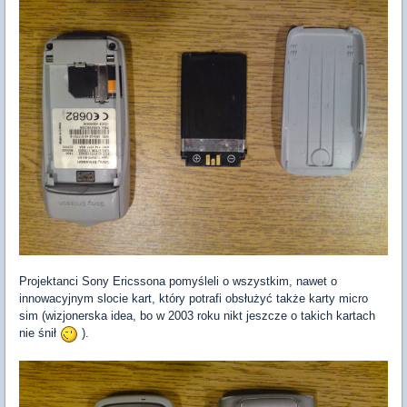
Projektanci Sony Ericssona pomyśleli o wszystkim, nawet o
innowacyjnym slocie kart, który potrafi obsłużyć także karty micro
sim (wizjonerska idea, bo w 2003 roku nikt jeszcze o takich kartach
nie śnił
).