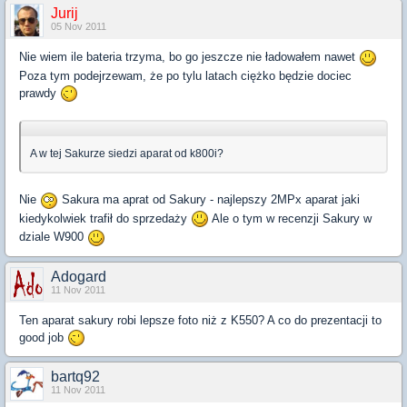
Jurij
05 Nov 2011
Nie wiem ile bateria trzyma, bo go jeszcze nie ładowałem nawet
Poza tym podejrzewam, że po tylu latach ciężko będzie dociec
prawdy
A w tej Sakurze siedzi aparat od k800i?
Nie
Sakura ma aprat od Sakury - najlepszy 2MPx aparat jaki
kiedykolwiek trafił do sprzedaży
Ale o tym w recenzji Sakury w
dziale W900
Adogard
11 Nov 2011
Ten aparat sakury robi lepsze foto niż z K550? A co do prezentacji to
good job
bartq92
11 Nov 2011