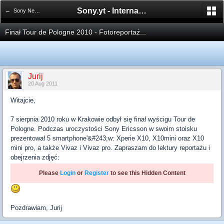
Sony.yt - International Sony Forum
← Sony News
Finał Tour de Pologne 2010 - Fotoreportaż...
Jurij
20 Aug 2011
Witajcie,
7 sierpnia 2010 roku w Krakowie odbył się finał wyścigu Tour de
Pologne. Podczas uroczystości Sony Ericsson w swoim stoisku
prezentował 5 smartphone'&#243;w: Xperie X10, X10mini oraz X10
mini pro, a także Vivaz i Vivaz pro. Zapraszam do lektury reportażu i
obejrzenia zdjęć:
Please
Login
or
Register
to see this Hidden Content
Pozdrawiam, Jurij