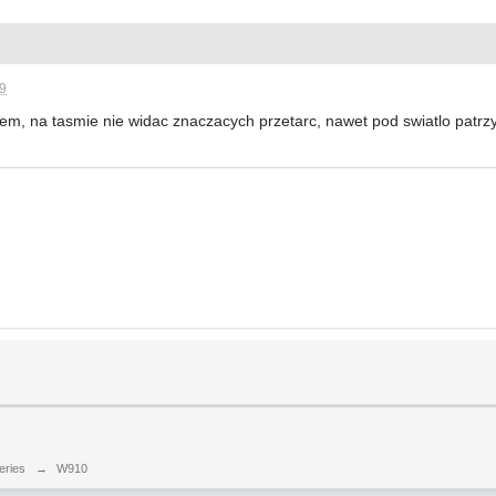
09
em, na tasmie nie widac znaczacych przetarc, nawet pod swiatlo patrzy
eries
→
W910