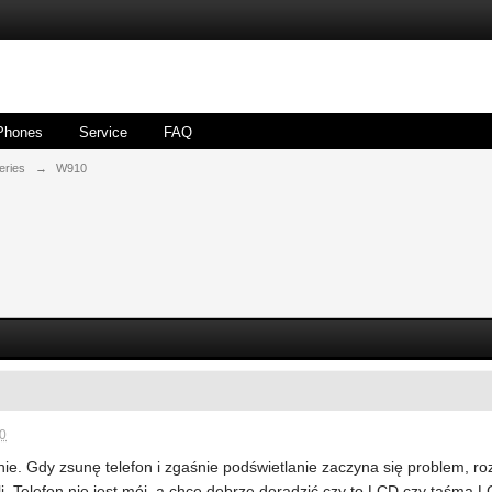
Phones
Service
FAQ
eries
→
W910
20
nie. Gdy zsunę telefon i zgaśnie podświetlanie zaczyna się problem,
. Telefon nie jest mój, a chce dobrze doradzić czy to LCD czy taśma L