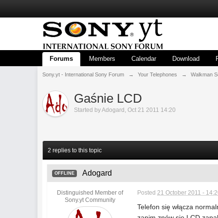
Forums
Members
Calendar
Download
Sony.yt - International Sony Forum
→
Your Telephones
→
Walkman S
Gaśnie LCD
Started by
Adogard
,
Oct 21 2011 14:20
2 replies to this topic
Adogard
OFFLINE
Distinguished Member of
Posted
21 October 2011 - 14:
Sony.yt Community
Telefon się włącza normal
zanim znów się LCD zapali