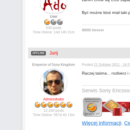
Być możne ktoś miał taki 
User
530 posts
W995 forever
Time Online: 14d 14h 31m
Jurij
OFFLINE
Emperror of Sony Kingdom
Posted
21 October 2011 - 16:
Raczej taśma... rozbierz i
Serwis Sony Ericsso
Administrator
12,160 posts
Time Online: 567d 4h 13m
Więcej informacji
,
Ce