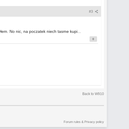
#3
łem. No nic, na poczatek niech tasme kupi...
0
Back to W910
Forum rules & Privacy policy