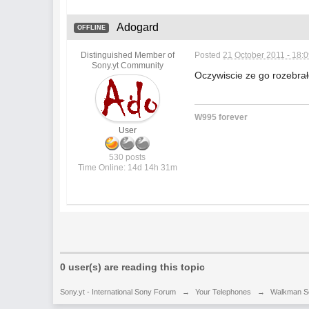
Adogard
OFFLINE
Distinguished Member of
Posted
21 October 2011 - 18:
Sony.yt Community
Oczywiscie ze go rozebrał
W995 forever
User
530 posts
Time Online: 14d 14h 31m
0 user(s) are reading this topic
Sony.yt - International Sony Forum
→
Your Telephones
→
Walkman S