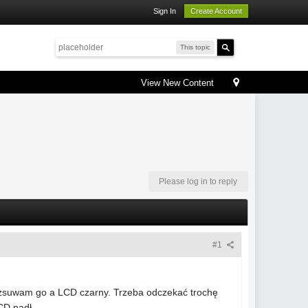
Sign In
Create Account
This topic
View New Content
Please log in to reply
#1
 rozsuwam go a LCD czarny. Trzeba odczekać trochę
CD padł.