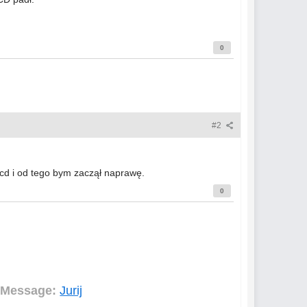
0
#2
lcd i od tego bym zaczął naprawę.
0
 Message:
Jurij