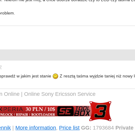
problem.
57
 sprawdź w jakim jest stanie
Z resztą taśma wyjdzie taniej niż nowy 
n Online | Online Sony Ericsson Service
nnik
|
More information
,
Price list
GG:
1793684
Private