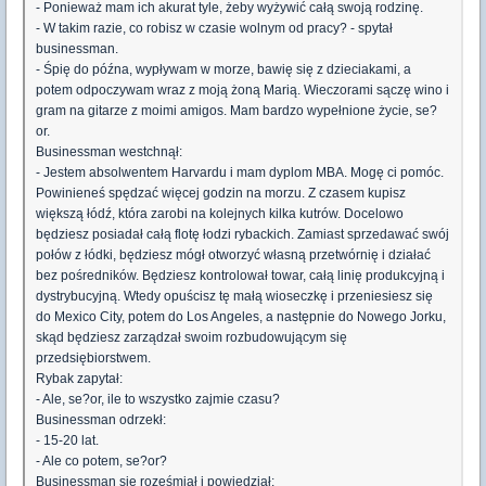
- Ponieważ mam ich akurat tyle, żeby wyżywić całą swoją rodzinę.
- W takim razie, co robisz w czasie wolnym od pracy? - spytał
businessman.
- Śpię do późna, wypływam w morze, bawię się z dzieciakami, a
potem odpoczywam wraz z moją żoną Marią. Wieczorami sączę wino i
gram na gitarze z moimi amigos. Mam bardzo wypełnione życie, se?
or.
Businessman westchnął:
- Jestem absolwentem Harvardu i mam dyplom MBA. Mogę ci pomóc.
Powinieneś spędzać więcej godzin na morzu. Z czasem kupisz
większą łódź, która zarobi na kolejnych kilka kutrów. Docelowo
będziesz posiadał całą flotę łodzi rybackich. Zamiast sprzedawać swój
połów z łódki, będziesz mógł otworzyć własną przetwórnię i działać
bez pośredników. Będziesz kontrolował towar, całą linię produkcyjną i
dystrybucyjną. Wtedy opuścisz tę małą wioseczkę i przeniesiesz się
do Mexico City, potem do Los Angeles, a następnie do Nowego Jorku,
skąd będziesz zarządzał swoim rozbudowującym się
przedsiębiorstwem.
Rybak zapytał:
- Ale, se?or, ile to wszystko zajmie czasu?
Businessman odrzekł:
- 15-20 lat.
- Ale co potem, se?or?
Businessman się roześmiał i powiedział: