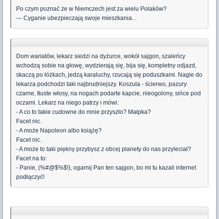
Po czym poznać że w Niemczech jest za wielu Polaków?
--- Cyganie ubezpieczają swoje mieszkania...
Dom wariatów, lekarz siedzi na dyżurce, wokół sajgon, szaleńcy
wchodzą sobie na głowę, wydzierają się, bija się, kompletny odjazd,
skaczą po łóżkach, jedzą karaluchy, rzucają się poduszkami. Nagle do
lekarza podchodzi taki najbrudniejszy. Koszula - ścierwo, pazury
czarne, tłuste włosy, na nogach podarte kapcie, nieogolony, sińce pod
oczami. Lekarz na niego patrzy i mówi:
- A co to takie cudowne do mnie przyszło? Małpka?
Facet nic.
- A może Napoleon albo książę?
Facet nic.
- A może to taki piękny przybysz z obcej planety do nas przyleciał?
Facet na to:
- Panie, (%#@$%$!), ogarnij Pan ten sajgon, bo mi tu kazali internet
podłączyć!