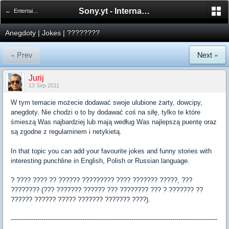
Sony.yt - International Sony Forum
← Entertainment Zone
Anegdoty | Jokes | ????????
« Prev
Next »
Jurij
13 Sep 2011
W tym temacie możecie dodawać swoje ulubione żarty, dowcipy,
anegdoty. Nie chodzi o to by dodawać coś na siłę, tylko te które
śmieszą Was najbardziej lub mają według Was najlepszą puentę oraz
są zgodne z regulaminem i netykietą.
In that topic you can add your favourite jokes and funny stories with
interesting punchline in English, Polish or Russian language.
? ???? ???? ?? ?????? ????????? ???? ??????? ?????, ???
???????? (??? ??????? ?????? ??? ???????? ??? ? ??????? ??
?????? ?????? ????? ??????? ??????? ????).
-----------------------------------------------------------------------------------------------------
---------------------------------------------------------------------