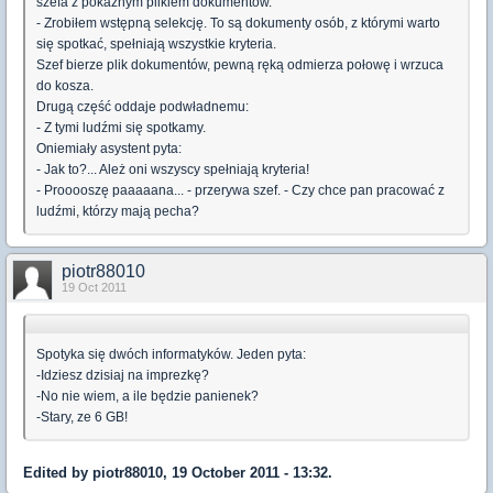
szefa z pokaźnym plikiem dokumentów.
- Zrobiłem wstępną selekcję. To są dokumenty osób, z którymi warto
się spotkać, spełniają wszystkie kryteria.
Szef bierze plik dokumentów, pewną ręką odmierza połowę i wrzuca
do kosza.
Drugą część oddaje podwładnemu:
- Z tymi ludźmi się spotkamy.
Oniemiały asystent pyta:
- Jak to?... Ależ oni wszyscy spełniają kryteria!
- Prooooszę paaaaana... - przerywa szef. - Czy chce pan pracować z
ludźmi, którzy mają pecha?
piotr88010
19 Oct 2011
Spotyka się dwóch informatyków. Jeden pyta:
-Idziesz dzisiaj na imprezkę?
-No nie wiem, a ile będzie panienek?
-Stary, ze 6 GB!
Edited by piotr88010, 19 October 2011 - 13:32.