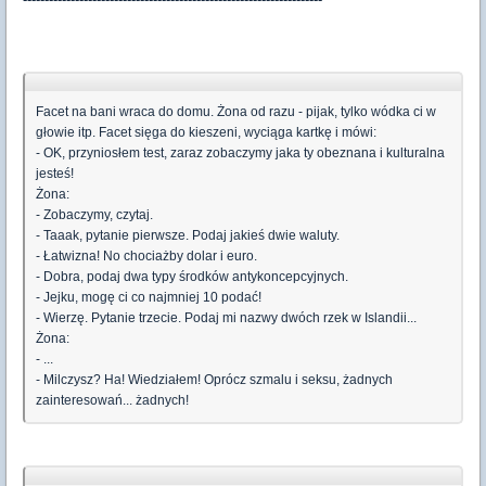
Facet na bani wraca do domu. Żona od razu - pijak, tylko wódka ci w
głowie itp. Facet sięga do kieszeni, wyciąga kartkę i mówi:
- OK, przyniosłem test, zaraz zobaczymy jaka ty obeznana i kulturalna
jesteś!
Żona:
- Zobaczymy, czytaj.
- Taaak, pytanie pierwsze. Podaj jakieś dwie waluty.
- Łatwizna! No chociażby dolar i euro.
- Dobra, podaj dwa typy środków antykoncepcyjnych.
- Jejku, mogę ci co najmniej 10 podać!
- Wierzę. Pytanie trzecie. Podaj mi nazwy dwóch rzek w Islandii...
Żona:
- ...
- Milczysz? Ha! Wiedziałem! Oprócz szmalu i seksu, żadnych
zainteresowań... żadnych!