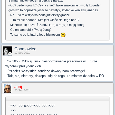
Barman mówi - jeden grosik się należy.
- Co? Jeden grosik? Czy ja śnię? Takie znakomite piwo tylko jeden
grosik? To poproszę jeszcze befsztyk, szklankę koniaku, ananas...
- No... Za to wszystko będą już cztery grosze.
- ...To mi się podoba! Kim jest właściciel tego baru?
- Możecie się poznać. Siedzi tam, w rogu, z moją żoną.
- Co on tam robi z Twoją żoną?
- To samo co ja tutaj z jego biznesem
Goomowiec
17 Sep 2011
Rok 2055. Mikołaj Tusk niespodziewanie przegrywa w II turze
wyborów prezydenckich.
- Przecież wszystkie sondaże dawały nam przewagę!
- Tak, ale, niestety, dokopali się do tego, że miałem dziadka w PO...
Jurij
23 Sep 2011
- ???... ???a????????. ??? ????
- ???