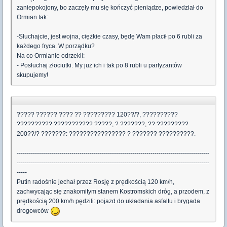
zaniepokojony, bo zaczęły mu się kończyć pieniądze, powiedział do
Ormian tak:
-Słuchajcie, jest wojna, ciężkie czasy, będę Wam płacił po 6 rubli za
każdego fryca. W porządku?
Na co Ormianie odrzekli:
- Posłuchaj złociutki. My już ich i tak po 8 rubli u partyzantów
skupujemy!
????? ?????? ???? ?? ????????? 120??/?, ??????????
?????????? ??????????? ?????, ? ???????, ?? ?????????
200??/? ???????: ???????????????? ? ??????? ??????????.
-----------------------------------------------------------------------------------------------
-----------------------------------------------------------------------------------------------
-----
Putin radośnie jechał przez Rosję z prędkością 120 km/h,
zachwycając się znakomitym stanem Kostromskich dróg, a przodem, z
prędkością 200 km/h pędzili: pojazd do układania asfaltu i brygada
drogowców