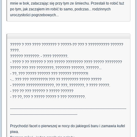
mnie w bok, zataczając się przy tym ze śmiechu. Przestali to robić tuż
po tym, jak zacząłem im robić to samo, podczas... rodzinnych
uroczystości pogrzebowych...
????? ? ??? ???? ??????? ? ?????-?? ??? ? ?????????? ??????
????.
?????? ???????: - ???? ???????.
- ???? ? ?? ?????? ? ??? ????? ???????? ???? ????? ????????
????? ??? ??? ????????, ??????? ??????, ??????...
- ??, ??? ????? ?????? ??? ?????? ???????!
-... ??? ??? ????????! ??? ?? ???????? ????? ?????
- ?????? ?????????????, ?? ???, ???????, ? ???? ?????.
- ??? ?? ??? ?????? ? ????? ??????
- ?? ??, ??? ? ????? ????? ? ??? ????????.
-----------------------------------------------------------------------------------------------
-------------------------------------------------------
Przychodzi facet o pierwszej w nocy do jakiegoś baru i zamawia kufel
piwa.