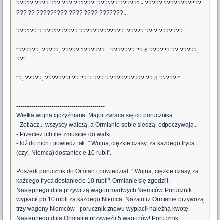
????? ???? ??? ??? ??????. ?????? ?????? - ????? ???????????.
??? ?? ????????? ???? ???? ???????...
?????? ? ?????????? ?????????????. ????? ?? ? ???????:
"??????, ?????, ????? ???????... ??????? ?? 6 ?????? ?? ?????,
??"
"?, ?????, ???????! ?? ?? ? ??? ? ?????????? ?? 8 ?????!"
-----------------------------------------------------------------------------------------------
---------------------------------------------
Wielka wojna ojczyźniana. Major zwraca się do porucznika:
- Zobacz... wszyscy walczą, a Ormianie sobie siedzą, odpoczywają...
- Przecież ich nie zmusicie do walki...
- Idź do nich i powiedz tak: " Wojna, ciężkie czasy, za każdego fryca
(czyt. Niemca) dostaniecie 10 rubli".
Poszedł porucznik do Ormian i powiedział: " Wojna, ciężkie czasy, za
każdego fryca dostaniecie 10 rubli". Ormianie się zgodzili.
Następnego dnia przywożą wagon martwych Niemców. Porucznik
wypłacił po 10 rubli za każdego Niemca. Nazajutrz Ormianie przywożą
trzy wagony Niemców - porucznik znowu wypłacił należną kwotę.
Następnego dnia Ormianie przywieźli 5 wagonów! Porucznik