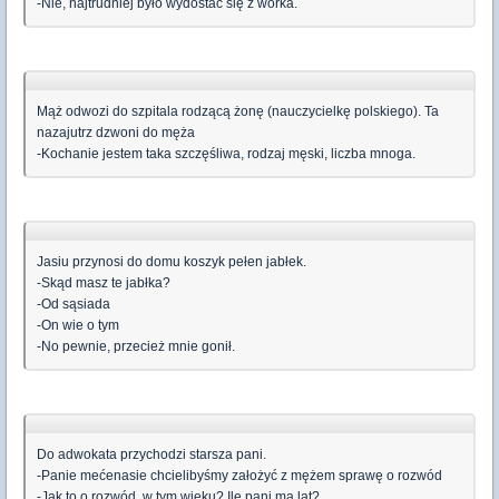
-Nie, najtrudniej było wydostać się z worka.
Mąż odwozi do szpitala rodzącą żonę (nauczycielkę polskiego). Ta
nazajutrz dzwoni do męża
-Kochanie jestem taka szczęśliwa, rodzaj męski, liczba mnoga.
Jasiu przynosi do domu koszyk pełen jabłek.
-Skąd masz te jabłka?
-Od sąsiada
-On wie o tym
-No pewnie, przecież mnie gonił.
Do adwokata przychodzi starsza pani.
-Panie mećenasie chcielibyśmy założyć z mężem sprawę o rozwód
-Jak to o rozwód, w tym wieku? Ile pani ma lat?