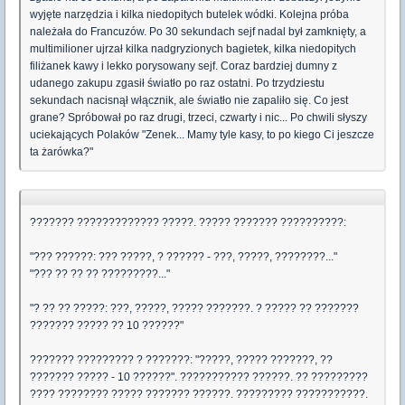
wyjęte narzędzia i kilka niedopitych butelek wódki. Kolejna próba
należała do Francuzów. Po 30 sekundach sejf nadal był zamknięty, a
multimilioner ujrzał kilka nadgryzionych bagietek, kilka niedopitych
filiżanek kawy i lekko porysowany sejf. Coraz bardziej dumny z
udanego zakupu zgasił światło po raz ostatni. Po trzydziestu
sekundach nacisnął włącznik, ale światło nie zapaliło się. Co jest
grane? Spróbował po raz drugi, trzeci, czwarty i nic... Po chwili słyszy
uciekających Polaków "Zenek... Mamy tyle kasy, to po kiego Ci jeszcze
ta żarówka?"
??????? ????????????? ?????. ????? ??????? ??????????:
"??? ??????: ??? ?????, ? ?????? - ???, ?????, ????????..."
"??? ?? ?? ?? ?????????..."
"? ?? ?? ?????: ???, ?????, ????? ???????. ? ????? ?? ???????
??????? ????? ?? 10 ??????"
??????? ????????? ? ???????: "?????, ????? ???????, ??
??????? ????? - 10 ??????". ??????????? ??????. ?? ?????????
???? ???????? ????? ??????? ??????. ????????? ???????????.