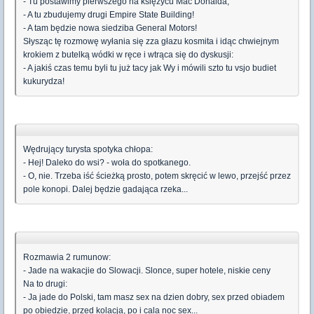
- Tu postawimy pierwszego na księżycu Mac Donalda,
- A tu zbudujemy drugi Empire State Building!
- A tam będzie nowa siedziba General Motors!
Słysząc tę rozmowę wyłania się zza głazu kosmita i idąc chwiejnym
krokiem z butelką wódki w ręce i wtrąca się do dyskusji:
- A jakiś czas temu byli tu już tacy jak Wy i mówili szto tu vsjo budiet
kukurydza!
Wędrujący turysta spotyka chłopa:
- Hej! Daleko do wsi? - woła do spotkanego.
- O, nie. Trzeba iść ścieżką prosto, potem skręcić w lewo, przejść przez
pole konopi. Dalej będzie gadająca rzeka...
Rozmawia 2 rumunow:
- Jade na wakacjie do Slowacji. Slonce, super hotele, niskie ceny
Na to drugi:
- Ja jade do Polski, tam masz sex na dzien dobry, sex przed obiadem
po obiedzie, przed kolacja, po i cala noc sex...