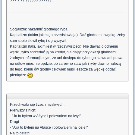
??? ? ?? ?????? ??????...
-----------------------------------------------------------------------------------------------
--------------------------------------------------------------
Socjalizm: nakarmić głodnego rybą.
Kapitalizm (takim jakim go przedstawiają): Dać głodnemu wędkę, żeby
sam sobie złowił rybę i się wyżywił.
Kapitalizm (taki, jakim jest w rzeczywistości): Nie dawać głodnemu
wędki, tylko sprzedać ją na kredyt, nie dając przy okazji głodnemu
żadnych informacji o tym, że ani dostępu do rybnego stawu ani prawa
na odłów mieć nie będzie, bo zarówno staw jak i ryby dawno należą
do tego, komu ów głodny człowiek musi jeszcze za wędkę oddać
pieniądze
Przechwala się trzech myśliwych.
Pierwszy z nich:
- "Ja to byłem w Afryce i polowałem na lwy!"
Drugi:
- "A ja to byłem na Alasce i polowałem na łosie!"
Na to ostatni: