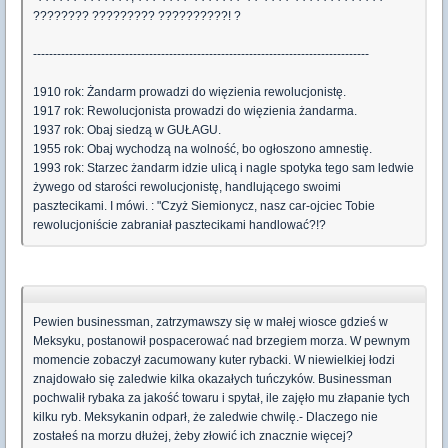
???????? ????????? ??????????! ?
------------------------------------------------------------------------------------
1910 rok: Żandarm prowadzi do więzienia rewolucjonistę.
1917 rok: Rewolucjonista prowadzi do więzienia żandarma.
1937 rok: Obaj siedzą w GUŁAGU.
1955 rok: Obaj wychodzą na wolność, bo ogłoszono amnestię.
1993 rok: Starzec żandarm idzie ulicą i nagle spotyka tego sam ledwie
żywego od starości rewolucjonistę, handlującego swoimi
pasztecikami. I mówi. : "Czyż Siemionycz, nasz car-ojciec Tobie
rewolucjoniście zabraniał pasztecikami handlować?!?
Pewien businessman, zatrzymawszy się w małej wiosce gdzieś w
Meksyku, postanowił pospacerować nad brzegiem morza. W pewnym
momencie zobaczył zacumowany kuter rybacki. W niewielkiej łodzi
znajdowało się zaledwie kilka okazałych tuńczyków. Businessman
pochwalił rybaka za jakość towaru i spytał, ile zajęło mu złapanie tych
kilku ryb. Meksykanin odparł, że zaledwie chwilę.- Dlaczego nie
zostałeś na morzu dłużej, żeby złowić ich znacznie więcej?