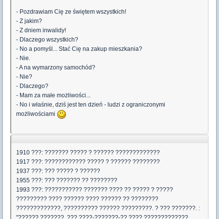
- Pozdrawiam Cię ze świętem wszystkich!
- Z jakim?
- Z dniem inwalidy!
- Dlaczego wszystkich?
- No a pomyśl... Stać Cię na zakup mieszkania?
- Nie.
- A na wymarzony samochód?
- Nie?
- Dlaczego?
- Mam za małe możliwości...
- No i właśnie, dziś jest ten dzień - ludzi z ograniczonymi
możliwościami
1910 ???: ??????? ????? ? ?????? ?????????????
1917 ???: ???????????? ????? ? ?????? ????????
1937 ???: ??? ????? ? ??????
1955 ???: ??? ??????? ?? ????????
1993 ???: ??????????? ??????? ???? ?? ????? ? ?????
????????? ???? ?????? ???? ?????? ?? ????????
?????????????, ?????????? ?????? ?????????. ? ??? ???????. :
"?????? ???????, ??? ????-???????-?? ???? ?????????????