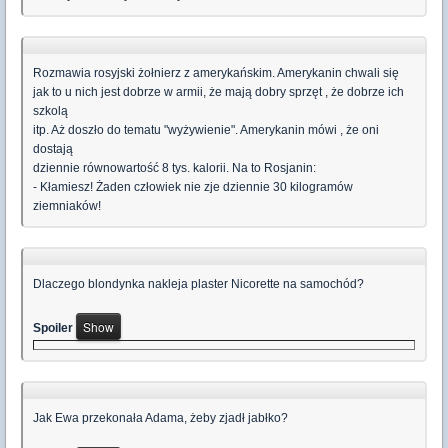
Rozmawia rosyjski żołnierz z amerykańskim. Amerykanin chwali się
jak to u nich jest dobrze w armii, że mają dobry sprzęt , że dobrze ich
szkolą
itp. Aż doszło do tematu "wyżywienie". Amerykanin mówi , że oni
dostają
dziennie równowartość 8 tys. kalorii. Na to Rosjanin:
- Kłamiesz! Żaden człowiek nie zje dziennie 30 kilogramów
ziemniaków!
Dlaczego blondynka nakleja plaster Nicorette na samochód?
Spoiler
Jak Ewa przekonała Adama, żeby zjadł jabłko?