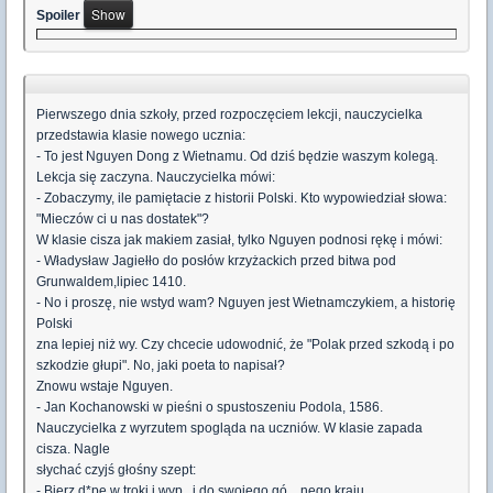
Spoiler
Pierwszego dnia szkoły, przed rozpoczęciem lekcji, nauczycielka
przedstawia klasie nowego ucznia:
- To jest Nguyen Dong z Wietnamu. Od dziś będzie waszym kolegą.
Lekcja się zaczyna. Nauczycielka mówi:
- Zobaczymy, ile pamiętacie z historii Polski. Kto wypowiedział słowa:
"Mieczów ci u nas dostatek"?
W klasie cisza jak makiem zasiał, tylko Nguyen podnosi rękę i mówi:
- Władysław Jagiełło do posłów krzyżackich przed bitwa pod
Grunwaldem,lipiec 1410.
- No i proszę, nie wstyd wam? Nguyen jest Wietnamczykiem, a historię
Polski
zna lepiej niż wy. Czy chcecie udowodnić, że "Polak przed szkodą i po
szkodzie głupi". No, jaki poeta to napisał?
Znowu wstaje Nguyen.
- Jan Kochanowski w pieśni o spustoszeniu Podola, 1586.
Nauczycielka z wyrzutem spogląda na uczniów. W klasie zapada
cisza. Nagle
słychać czyjś głośny szept:
- Bierz d*pę w troki i wyp...j do swojego gó....nego kraju.