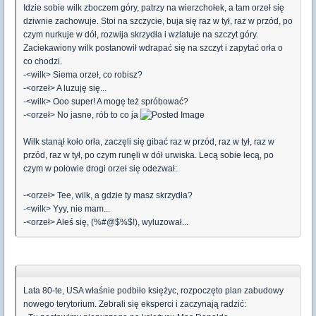
Idzie sobie wilk zboczem góry, patrzy na wierzchołek, a tam orzeł się
dziwnie zachowuje. Stoi na szczycie, buja się raz w tył, raz w przód, po
czym nurkuje w dół, rozwija skrzydła i wzlatuje na szczyt góry.
Zaciekawiony wilk postanowił wdrapać się na szczyt i zapytać orła o
co chodzi.
-<wilk> Siema orzeł, co robisz?
-<orzeł> A luzuję się...
-<wilk> Ooo super! A mogę też spróbować?
-<orzeł> No jasne, rób to co ja
Wilk stanął koło orła, zaczęli się gibać raz w przód, raz w tył, raz w
przód, raz w tył, po czym runęli w dół urwiska. Lecą sobie lecą, po
czym w połowie drogi orzeł się odezwał:
-<orzeł> Tee, wilk, a gdzie ty masz skrzydła?
-<wilk> Yyy, nie mam...
-<orzeł> Aleś się, (%#@$%$!), wyluzował...
Lata 80-te, USA właśnie podbiło księżyc, rozpoczęto plan zabudowy
nowego terytorium. Zebrali się eksperci i zaczynają radzić: