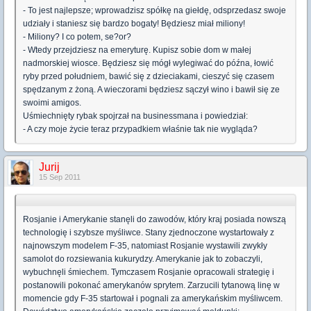
- To jest najlepsze; wprowadzisz spółkę na giełdę, odsprzedasz swoje
udziały i staniesz się bardzo bogaty! Będziesz miał miliony!
- Miliony? I co potem, se?or?
- Wtedy przejdziesz na emeryturę. Kupisz sobie dom w małej
nadmorskiej wiosce. Będziesz się mógł wylegiwać do późna, łowić
ryby przed południem, bawić się z dzieciakami, cieszyć się czasem
spędzanym z żoną. A wieczorami będziesz sączył wino i bawił się ze
swoimi amigos.
Uśmiechnięty rybak spojrzał na businessmana i powiedział:
- A czy moje życie teraz przypadkiem właśnie tak nie wygląda?
Jurij
15 Sep 2011
Rosjanie i Amerykanie stanęli do zawodów, który kraj posiada nowszą
technologię i szybsze myśliwce. Stany zjednoczone wystartowały z
najnowszym modelem F-35, natomiast Rosjanie wystawili zwykły
samolot do rozsiewania kukurydzy. Amerykanie jak to zobaczyli,
wybuchnęli śmiechem. Tymczasem Rosjanie opracowali strategię i
postanowili pokonać amerykanów sprytem. Zarzucili tytanową linę w
momencie gdy F-35 startował i pognali za amerykańskim myśliwcem.