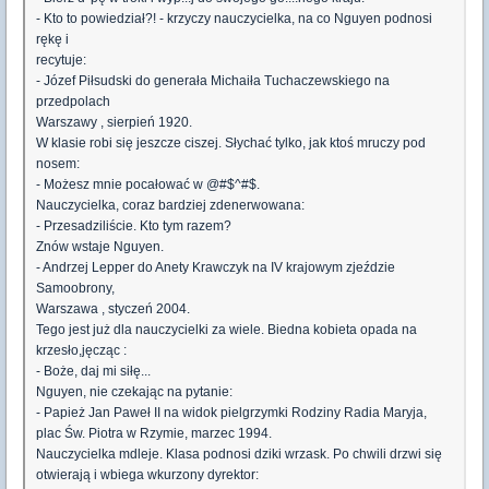
- Kto to powiedział?! - krzyczy nauczycielka, na co Nguyen podnosi
rękę i
recytuje:
- Józef Piłsudski do generała Michaiła Tuchaczewskiego na
przedpolach
Warszawy , sierpień 1920.
W klasie robi się jeszcze ciszej. Słychać tylko, jak ktoś mruczy pod
nosem:
- Możesz mnie pocałować w @#$^#$.
Nauczycielka, coraz bardziej zdenerwowana:
- Przesadziliście. Kto tym razem?
Znów wstaje Nguyen.
- Andrzej Lepper do Anety Krawczyk na IV krajowym zjeździe
Samoobrony,
Warszawa , styczeń 2004.
Tego jest już dla nauczycielki za wiele. Biedna kobieta opada na
krzesło,jęcząc :
- Boże, daj mi siłę...
Nguyen, nie czekając na pytanie:
- Papież Jan Paweł II na widok pielgrzymki Rodziny Radia Maryja,
plac Św. Piotra w Rzymie, marzec 1994.
Nauczycielka mdleje. Klasa podnosi dziki wrzask. Po chwili drzwi się
otwierają i wbiega wkurzony dyrektor: