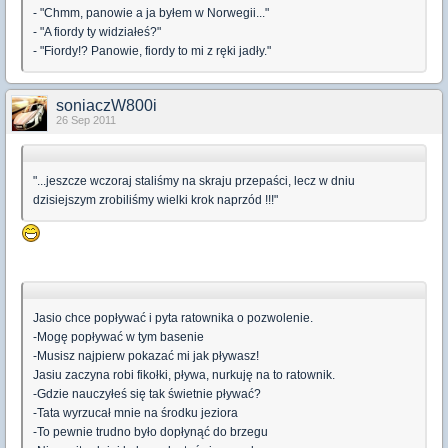
- "Chmm, panowie a ja byłem w Norwegii..."
- "A fiordy ty widziałeś?"
- "Fiordy!? Panowie, fiordy to mi z ręki jadły."
soniaczW800i
26 Sep 2011
"...jeszcze wczoraj staliśmy na skraju przepaści, lecz w dniu
dzisiejszym zrobiliśmy wielki krok naprzód !!!"
Jasio chce popływać i pyta ratownika o pozwolenie.
-Mogę popływać w tym basenie
-Musisz najpierw pokazać mi jak pływasz!
Jasiu zaczyna robi fikołki, pływa, nurkuję na to ratownik.
-Gdzie nauczyłeś się tak świetnie pływać?
-Tata wyrzucał mnie na środku jeziora
-To pewnie trudno było dopłynąć do brzegu