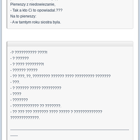
Pierwszy z niedowiezanie,
- Tak a kto Ci to opowiadal.???
Na to pierwszy:
- A w tamtym roku siostra byla.
-? ?????????? ????!
- ? ??????
- ? ???? ????????!
- ?????? ?????
- ?? ???, ??, ???????? ?????? ???? ????????? ???????
- ???.
- ? ?????? ????? ?????????
- ????
- ???????
- ???????????? ?? ???????.
- ?? ??? ??? ??????? ???? ????? ? ?????????????
?????????????.
-----------------------------------------------------------------------------------------------
------