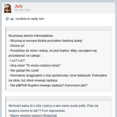
Jurij
09 Nov 2011
@ up: osobiście wolę ten:
Rozmowa dwóch informatyków:
- Wczoraj w nocnym klubie poznałem świetną laskę!
- Orzesz ty!
- Poszliśmy do mnie i widzę, że jest chętna. Więc zacząłem się
przystawiać na całego.
- I co? I co?
- Ona mówi "To może rozbierz mnie!"
- Nie gadaj! Ale czad!
- Normalnie ściągnąłem z niej spódniczkę i inne fatałaszki. Położyłem
na stole, tuż obok nowego laptopa.
- Nie p$#%#! Kupiłeś nowego laptopa? A procesor jaki?
Wchodzi baba do Lidla i patrzy a tam same puste półki. Pyta się
kasjera czemu to tak?? A on odpowiada
- Mamy właśnie tydzień Afrykański