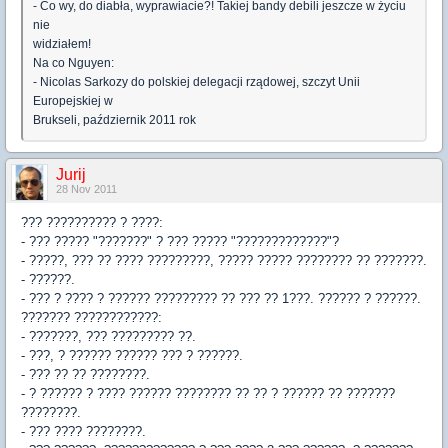
- Co wy, do diabła, wyprawiacie?! Takiej bandy debili jeszcze w życiu
nie
widziałem!
Na co Nguyen:
- Nicolas Sarkozy do polskiej delegacji rządowej, szczyt Unii
Europejskiej w
Brukseli, październik 2011 rok
Jurij
28 Nov 2011
??? ?????????? ? ????:
- ??? ????? "???????" ? ??? ????? "?????????????"?
- ?????, ??? ?? ???? ?????????, ????? ????? ???????? ?? ???????.
- ??????.
- ??? ? ???? ? ?????? ????????? ?? ??? ?? 1???. ?????? ? ??????.
??????? ????????????:
- ???????, ??? ????????? ??.
- ???, ? ?????? ?????? ??? ? ??????.
- ??? ?? ?? ????????.
- ? ?????? ? ???? ?????? ???????? ?? ?? ? ?????? ?? ???????
????????.
- ??? ???? ????????.