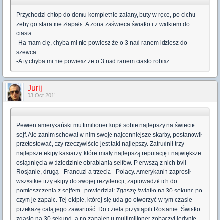
Przychodzi chłop do domu kompletnie zalany, buty w ręce, po cichu
żeby go stara nie złapała. A żona zaświeca światło i z wałkiem do
ciasta.
-Ha mam cię, chyba mi nie powiesz że o 3 nad ranem idziesz do
szewca
-A ty chyba mi nie powiesz że o 3 nad ranem ciasto robisz
Jurij
03 Oct 2011
Pewien amerykański multimilioner kupił sobie najlepszy na świecie
sejf. Ale zanim schował w nim swoje najcenniejsze skarby, postanowił
przetestować, czy rzeczywiście jest taki najlepszy. Zatrudnił trzy
najlepsze ekipy kasiarzy, które miały najlepszą reputację i największe
osiągnięcia w dziedzinie obrabiania sejfów. Pierwszą z nich byli
Rosjanie, drugą - Francuzi a trzecią - Polacy. Amerykanin zaprosił
wszystkie trzy ekipy do swojej rezydencji, zaprowadził ich do
pomieszczenia z sejfem i powiedział: Zgaszę światło na 30 sekund po
czym je zapale. Tej ekipie, której się uda go otworzyć w tym czasie,
przekażę całą jego zawartość. Do dzieła przystąpili Rosjanie. Światło
zgasło na 30 sekund, a po zapaleniu multimilioner zobaczył jedynie