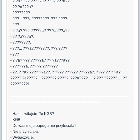
- ? ?a? ??? ?????a? ?? ?a???a??
- ?? ?a???a?.
- ????????.
- ???... ???a????????. ??? ????
- ???
- ? ?a? ??? ?????a? ?? ?a???a??
- ?? ?a???a?.
- ????????.
- ???... ???a????????. ??? ????
- ???
- ? ?a? ??? ?????a? ?? ?a???a??
- ??????a, ??? ?? ???????
- ??. ? ?a? ???? ??a??. ? ???? ?????? ?????a?. ???? ?? ? ?a?
????? ?a?????... ??????? ?????, ???a????... . ? ??? ??????... . ??
????????!
-----------------------------------------------------------------------------------------------
-----------------------------------------------------------------------
- Halo... witajcie. To KGB?
- KGB
- Do was moja papuga nie przyleciała?
- Nie przyleciała.
- Wybaczycie.