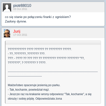
piotr88010
03 Oct 2011
co się stanie po połączeniu firanki z ogniskiem?
Zasłony dymne.
Jurij
17 Oct 2011
??????????? ???? ?????? ?? ???????? ?????.
- ??, ???????, ??????? ???.
???: - ???? ?? ??? ??? ?? ???????? ?????? ??????? "??,
???????", ? ??????? ? ????.
-----------------------------------------------------------------------------------------------
------------------------------------
Małżeństwo spaceruje jesienią po parku.
- Tak, kochanie, powiedział mąż.
- Jeszcze raz na krakanie wrony odpowiesz "Tak, kochanie", a się
obrażę i sobię pójdę. Odpowiedziała żona