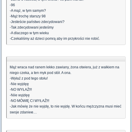
-96
-A mąż, w tym samym?
-Mąż trochę starszy 98
-Jesteście państwo zdecydowani?
-Tak zdecydowani jesteśmy
-A dlaczego w tym wieku
-Czekaliśmy aż dzieci pomrą aby im przykrości nie robić.
Mąż wraca nad ranem lekko zawiany, żona otwiera, już z wałkiem na
niego czeka, a ten myk pod stół. A ona.
-Wyłaź z pod tego stołu!
-Nie wyjdęę
-NO WYŁAŹ!!!
-Niie wyjdęę
-NO MÓWIĘ CI WYŁAŹ!!!
-Jak mówię że nie wyjdę, to nie wyjdę. W końcu mężczyzna musi mieć
e...
swoje zdanie