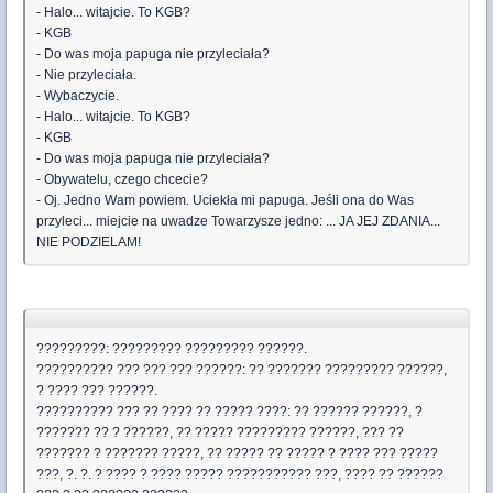
- Halo... witajcie. To KGB?
- KGB
- Do was moja papuga nie przyleciała?
- Nie przyleciała.
- Wybaczycie.
- Halo... witajcie. To KGB?
- KGB
- Do was moja papuga nie przyleciała?
- Obywatelu, czego chcecie?
- Oj. Jedno Wam powiem. Uciekła mi papuga. Jeśli ona do Was
przyleci... miejcie na uwadze Towarzysze jedno: ... JA JEJ ZDANIA...
NIE PODZIELAM!
?????????: ????????? ????????? ??????.
?????????? ??? ??? ??? ??????: ?? ??????? ????????? ??????,
? ???? ??? ??????.
?????????? ??? ?? ???? ?? ????? ????: ?? ?????? ??????, ?
??????? ?? ? ??????, ?? ????? ????????? ??????, ??? ??
??????? ? ??????? ?????, ?? ????? ?? ????? ? ???? ??? ?????
???, ?. ?. ? ???? ? ???? ????? ??????????? ???, ???? ?? ??????