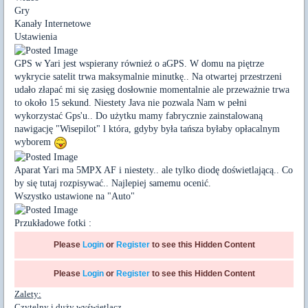
Gry
Kanały Internetowe
Ustawienia
GPS w Yari jest wspierany również o aGPS. W domu na piętrze
wykrycie satelit trwa maksymalnie minutkę.. Na otwartej przestrzeni
udało złapać mi się zasięg dosłownie momentalnie ale przeważnie trwa
to około 15 sekund. Niestety Java nie pozwala Nam w pełni
wykorzystać Gps'u.. Do użytku mamy fabrycznie zainstalowaną
nawigację "Wisepilot" l która, gdyby była tańsza byłaby opłacalnym
wyborem
Aparat Yari ma 5MPX AF i niestety.. ale tylko diodę doświetlającą.. Co
by się tutaj rozpisywać.. Najlepiej samemu ocenić.
Wszystko ustawione na "Auto"
Przukładowe fotki :
Please
Login
or
Register
to see this Hidden Content
Please
Login
or
Register
to see this Hidden Content
Zalety:
Czytelny i duży wyświetlacz.