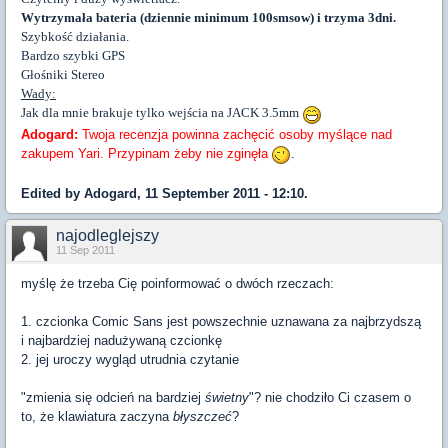
Wytrzymała bateria (dziennie minimum 100smsow) i trzyma 3dni.
Szybkość działania.
Bardzo szybki GPS
Głośniki Stereo
Wady:
Jak dla mnie brakuje tylko wejścia na JACK 3.5mm
Adogard:
Twoja recenzja powinna zachęcić osoby myślące nad
zakupem Yari. Przypinam żeby nie zginęła
.
Edited by Adogard, 11 September 2011 - 12:10.
najodleglejszy
11 Sep 2011
myślę że trzeba Cię poinformować o dwóch rzeczach:
1. czcionka Comic Sans jest powszechnie uznawana za najbrzydszą
i najbardziej nadużywaną czcionkę
2. jej uroczy wygląd utrudnia czytanie
"zmienia się odcień na bardziej
świetny
"? nie chodziło Ci czasem o
to, że klawiatura zaczyna
błyszczeć
?