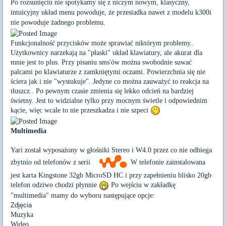
Po rozsunięciu nie spotykamy się z niczym nowym, klasyczny,
intuicyjny układ menu powoduje, że przesiadka nawet z modelu k300i
nie powoduje żadnego problemu.
Funkcjonalność przycisków może sprawiać niktórym problemy..
Użytkownicy narzekają na "płaski" układ klawiatury, ale akurat dla
mnie jest to plus. Przy pisaniu sms'ów można swobodnie suwać
palcami po klawiaturze z zamkniętymi oczami. Powierzchnia się nie
ściera jak i nie "wystukuje". Jedyne co można zauważyć to reakcja na
tłuszcz.. Po pewnym czasie zmienia się lekko odcień na bardziej
świetny. Jest to widzialne tylko przy mocnym świetle i odpowiednim
kącie, więc wcale to nie przeszkadza i nie szpeci
Multimedia
Yari został wyposażony w głośniki Stereo i W4.0 przez co nie odbiega
zbytnio od telefonów z serii
W telefonie zainstalowana
jest karta Kingstone 32gb MicroSD HC i przy zapełnieniu blisko 20gb
telefon odziwo chodzi płynnie
Po wejściu w zakładkę
"multimedia" mamy do wyboru następujące opcje:
Zdjęcia
Muzyka
Wideo