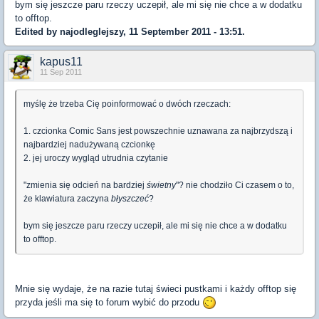
bym się jeszcze paru rzeczy uczepił, ale mi się nie chce a w dodatku
to offtop.
Edited by najodleglejszy, 11 September 2011 - 13:51.
kapus11
11 Sep 2011
myślę że trzeba Cię poinformować o dwóch rzeczach:
1. czcionka Comic Sans jest powszechnie uznawana za najbrzydszą i
najbardziej nadużywaną czcionkę
2. jej uroczy wygląd utrudnia czytanie
"zmienia się odcień na bardziej
świetny
"? nie chodziło Ci czasem o to,
że klawiatura zaczyna
błyszczeć
?
bym się jeszcze paru rzeczy uczepił, ale mi się nie chce a w dodatku
to offtop.
Mnie się wydaje, że na razie tutaj świeci pustkami i każdy offtop się
przyda jeśli ma się to forum wybić do przodu