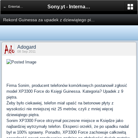
Sony.yt - International Sony Forum
← Entertainment Zone
Rekord Guinessa za upadek z dziewiątego pi...
Adogard
08 Sep 2011
Firma Sonim, producent telefonów komórkowych postanowił zgłosić
model XP3300 Force do Księgi Guinessa. Kategoria? Upadek z 9
piętra.
Żeby było ciekawiej, telefon miał upaść na betonowe płyty z
wysokości nie mniejszej niż 25 metrów, czyli z mniej więcej
dziewiątego piętra.
Sonim XP3300 Force otrzymał poczesne miejsce w Księdze jako
najbardziej wytrzymały telefon. Eksperci orzekli, że po upadku nadal
był w 100% sprawny. Ponadto, XP3300 Force zachowuje całkowitą