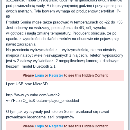
szczelność nawet przebywając godzinę na głębokości dwóch metrów
pod powierzchnią wody. A i to przynajmniej godzinę i przynajmniej na
dwóch metrach. Tyle bowiem wymaga od producentów certyfikat IP-
68.
Produkt Sonim może także pracować w temperaturach od -22 do +55.
Jest odporny na wstrząsy, przeciążenia do 4G, sól, wysoką
wilgotność i nagłą zmianę temperatury. Producent obiecuje, że po
upadku z wysokości do dwóch metrów na obudowie nie pojawią się
nawet zadrapania.
Na przecięciu wytrzymałości z... wytrzymałością, nie ma niestety
miejsca na zbyt wiele niezwiązanych z nią cech. Telefon wyposażony
jest w 2 calowy wyświetlacz, 2 megapikselową kamerę z diodowym
fleszem, moduł Bluetooth 2.1,
Please
Login
or
Register
to see this Hidden Content
i port USB oraz MicroSD.
http://www.youtube.com/watch?
v=YFLIzzO_-5c&feature=player_embedded
O tym jak wytrzymały jest telefon Sonim przekonał się nawet
prowadzący legendarnej serii programów
Please
Login
or
Register
to see this Hidden Content