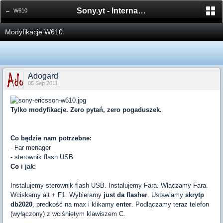
Sony.yt - International Sony Forum
← W610
Modyfikacje W610
Adogard
05 Sep 2011
Tylko modyfikacje. Zero pytań, zero pogaduszek.
Co będzie nam potrzebne:
- Far menager
- sterownik flash USB
Co i jak:
Instalujemy sterownik flash USB. Instalujemy Fara. Włączamy Fara.
Wciskamy alt + F1. Wybieramy
just da flasher
. Ustawiamy
skrytp
db2020
, predkość na max i klikamy
enter
. Podłączamy teraz telefon
(wyłączony) z wciśniętym klawiszem C.