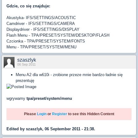
Gdzie, co się znajduje:
Akustyka- IFS/SETTINGS/ACOUSTIC
Camdriver - IFS/SETTINGS/CAMERA
Displaydriver - IFS/SETTINGS/DISPLAY
Flash Menu - TPA/PRESET/SYSTEM/DESKTOP/FLASH
Czcionka - TPA/PRESET/SYSTEM/FONTS
Menu - TPA/PRESET/SYSTEM/MENU
szaszlyk
06 Sep 2011
Menu A2 dla w610i - zrobione przeze mnie bardzo ładnie się
prezentuję
wgrywamy
tpa/preset/system/menu
Please
Login
or
Register
to see this Hidden Content
Edited by szaszlyk, 06 September 2011 - 21:38.