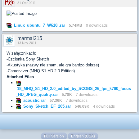
31 Oct 2011
Linux_ubuntu_7_W610i.rar
5.74MB
0 downloads
marmal215
13 Nov 2011
W załącznikach:
-Czcionka Sony Sketch
-Akustyka (nazwy nie znam, ale gra bardzo dobrze)
-Camdrviver (MHQ S1 HD 2.0 Edition)
Attached Files
18_MHQ_S1_HD_2.0_edited_by_SCOBS_26_fps_k790_focus
_HD_JPEG_quality.rar
5.78K
7 downloads
acoustic.rar
57.36K
7 downloads
Sony_Sketch_EF_205.rar
546.09K
4 downloads
Full Version
English (USA)