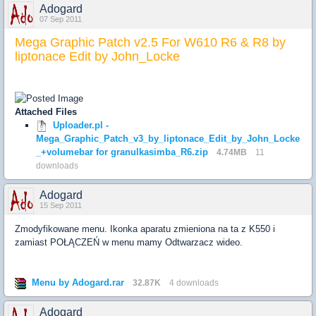
Adogard
07 Sep 2011
Mega Graphic Patch v2.5 For W610 R6 & R8 by
liptonace Edit by John_Locke
Attached Files
Uploader.pl -
Mega_Graphic_Patch_v3_by_liptonace_Edit_by_John_Locke
_+volumebar for granulkasimba_R6.zip
4.74MB
11
downloads
Adogard
15 Sep 2011
Zmodyfikowane menu. Ikonka aparatu zmieniona na ta z K550 i
zamiast POŁĄCZEŃ w menu mamy Odtwarzacz wideo.
Menu by Adogard.rar
32.87K
4 downloads
Adogard