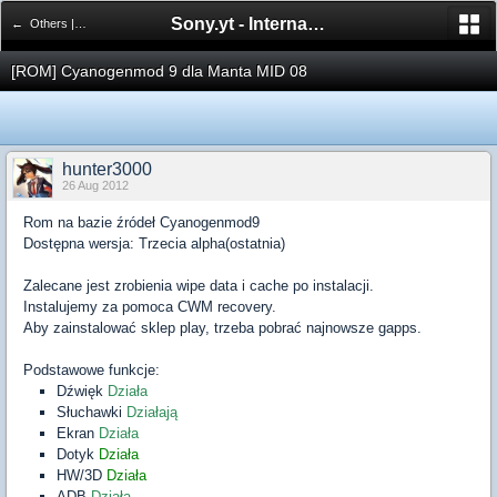
Sony.yt - International Sony Forum
← Others | Pozostali
[ROM] Cyanogenmod 9 dla Manta MID 08
hunter3000
26 Aug 2012
Rom na bazie źródeł Cyanogenmod9
Dostępna wersja: Trzecia alpha(ostatnia)
Zalecane jest zrobienia wipe data i cache po instalacji.
Instalujemy za pomoca CWM recovery.
Aby zainstalować sklep play, trzeba pobrać najnowsze gapps.
Podstawowe funkcje:
Dźwięk
Działa
Słuchawki
Działają
Ekran
Działa
Dotyk
Działa
HW/3D
Działa
ADB
Działa