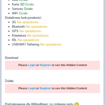
Karta SD
Działa
Sensory
Działa
WiFi
Działa
Dodatkowa funkcjonalność:
3G
Nie sprawdzono
Bluetooth
Nie sprawdzono
GPS
Nie sprawdzono
Klawiatura
Nie sprawdzono
RIL
Nie sprawdzono
USB/WIFI Tethering
Nie sprawdzono
Download:
Please
Login
or
Register
to see this Hidden Content
Źródła:
Please
Login
or
Register
to see this Hidden Content
Podziękowania dla WillingMagic za zrobienie portu