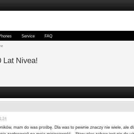
Phones
Service
FAQ
ne
 Lat Nivea!
1:24
ników, mam do was prośbę. Dla was to pewnie znaczy nie wiele, ale dl
nnie zagłosowali na moją miejscowość... Stary plac zabaw jest nie do u