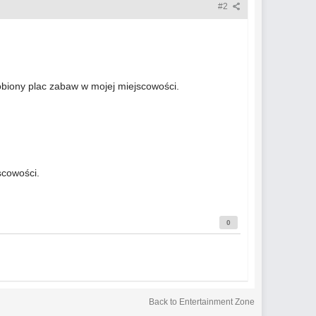
#2
robiony plac zabaw w mojej miejscowości.
scowości.
0
Back to Entertainment Zone