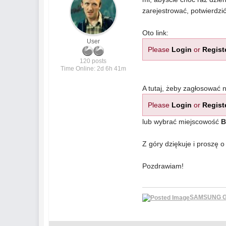
zarejestrować, potwierdzi
Oto link:
User
Please
Login
or
Regist
120 posts
Time Online: 2d 6h 41m
A tutaj, żeby zagłosować 
Please
Login
or
Regist
lub wybrać miejscowość
B
Z góry dziękuje i proszę 
Pozdrawiam!
SAMSUNG GA