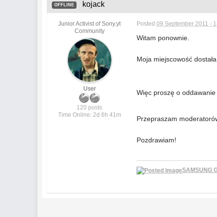
kojack
OFFLINE
Junior Activist of Sony.yt
Posted
09 September 2011 - 1
Community
Witam ponownie.
Moja miejscowość dostała 
User
Więc proszę o oddawanie
120 posts
Time Online: 2d 6h 41m
Przepraszam moderatorów z
Pozdrawiam!
SAMSUNG GA