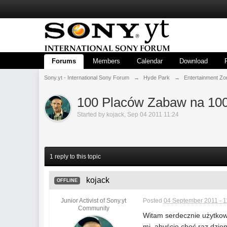
Forums
Members
Calendar
Download
Sony.yt - International Sony Forum
→
Hyde Park
→
Entertainment Zo
100 Placów Zabaw na 100
Started by
kojack
,
Sep 04 2011 11:24
1 reply to this topic
kojack
OFFLINE
Junior Activist of Sony.yt
Posted
04 September 2011 - 1
Community
Witam serdecznie użytkow
mi, abyście choć raz dzie