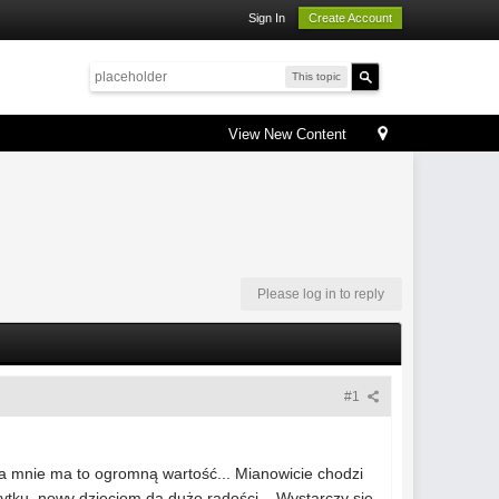
Sign In
Create Account
This topic
View New Content
Please log in to reply
#1
a mnie ma to ogromną wartość... Mianowicie chodzi
żytku, nowy dzieciom da dużo radości... Wystarczy się