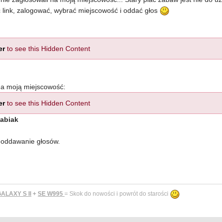
ć link, zalogować, wybrać miejscowość i oddać głos
er
to see this Hidden Content
na moją miejscowość:
er
to see this Hidden Content
abiak
o oddawanie głosów.
LAXY S II
+
SE W995
= Skok do nowości i powrót do starości