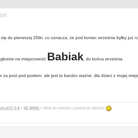
3:47
się do pierwszej 25tki, co oznacza, że pod koniec września byłby już 
Babiak
 głosów na miejscowość
, do końca września.
a post pod postem, ale jest to bardzo ważne, dla dzieci z mojej miej
LAXY S II
+
SE W995
= Skok do nowości i powrót do starości