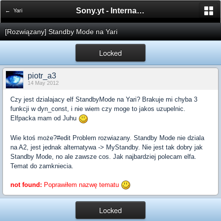
Sony.yt - International Sony Forum
← Yari
[Rozwiązany] Standby Mode na Yari
Locked
piotr_a3
14 May 2012
Czy jest dzialajacy elf StandbyMode na Yari? Brakuje mi chyba 3
funkcji w dyn_const, i nie wiem czy moge to jakos uzupelnic.
Elfpacka mam od Juhu
Wie ktoś może?#edit Problem rozwiazany. Standby Mode nie dziala
na A2, jest jednak alternatywa -> MyStandby. Nie jest tak dobry jak
Standby Mode, no ale zawsze cos. Jak najbardziej polecam elfa.
Temat do zamkniecia.
not found:
Poprawiłem nazwę tematu
Locked