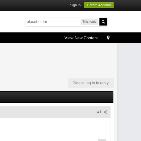
Sign In
Create Account
This topic
View New Content
Please log in to reply
#1