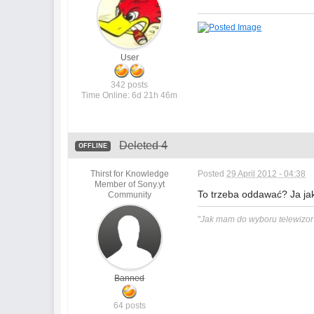
User
342 posts
Time Online: 6d 21h 46m
Deleted 4
OFFLINE
Thirst for Knowledge
Posted
29 April 2012 - 04:38
Member of Sony.yt
To trzeba oddawać? Ja ja
Community
"
Jak mam do wyboru telewizor 
Banned
64 posts