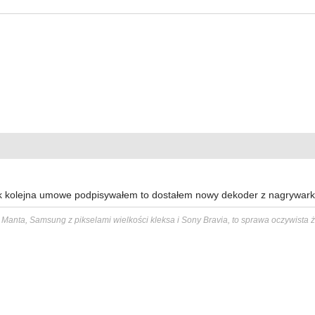
k kolejna umowe podpisywałem to dostałem nowy dekoder z nagrywarką
Manta, Samsung z pikselami wielkości kleksa i Sony Bravia, to sprawa oczywista ż