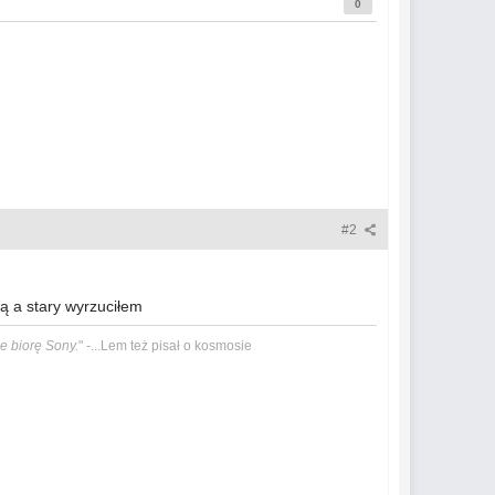
0
#2
 a stary wyrzuciłem
e biorę Sony.
" -...Lem też pisał o kosmosie