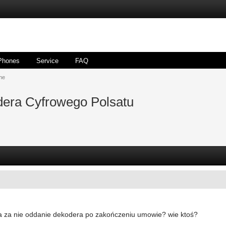
Phones
Service
FAQ
ne
dera Cyfrowego Polsatu
ara za nie oddanie dekodera po zakończeniu umowie? wie ktoś?