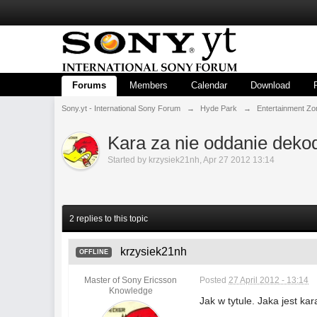
Forums
Members
Calendar
Download
Sony.yt - International Sony Forum
→
Hyde Park
→
Entertainment Zo
Kara za nie oddanie deko
Started by
krzysiek21nh
,
Apr 27 2012 13:14
2 replies to this topic
krzysiek21nh
OFFLINE
Master of Sony Ericsson
Posted
27 April 2012 - 13:14
Knowledge
Jak w tytule. Jaka jest k