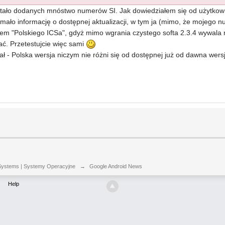
tało dodanych mnóstwo numerów SI. Jak dowiedziałem się od użytkown
ło informację o dostępnej aktualizacji, w tym ja (mimo, że mojego nu
m "Polskiego ICSa", gdyż mimo wgrania czystego softa 2.3.4 wywala mi
ć. Przetestujcie więc sami
 - Polska wersja niczym nie różni się od dostępnej już od dawna wer
Systems | Systemy Operacyjne
→
Google Android News
Help