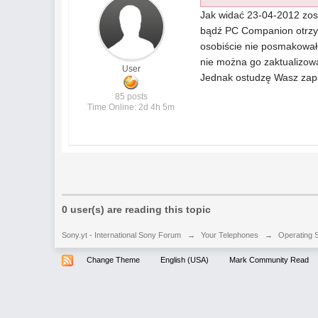
Jak widać 23-04-2012 zos
bądź PC Companion otrzyma
osobiście nie posmakowałe
nie można go zaktualizowa
User
Jednak ostudzę Wasz zapał
85 posts
Time Online: 2d 4h 5m
0 user(s) are reading this topic
Sony.yt - International Sony Forum
→
Your Telephones
→
Operating 
Change Theme
English (USA)
Mark Community Read