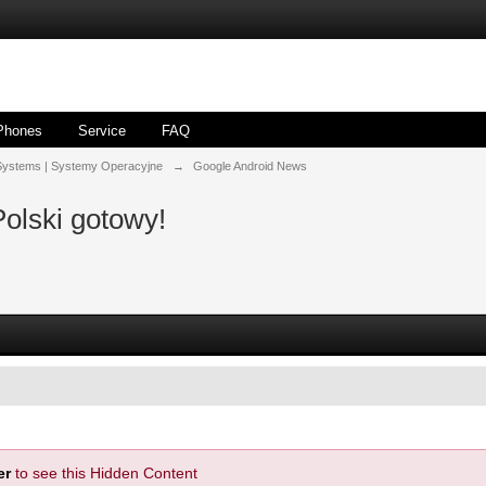
Phones
Service
FAQ
Systems | Systemy Operacyjne
→
Google Android News
olski gotowy!
er
to see this Hidden Content