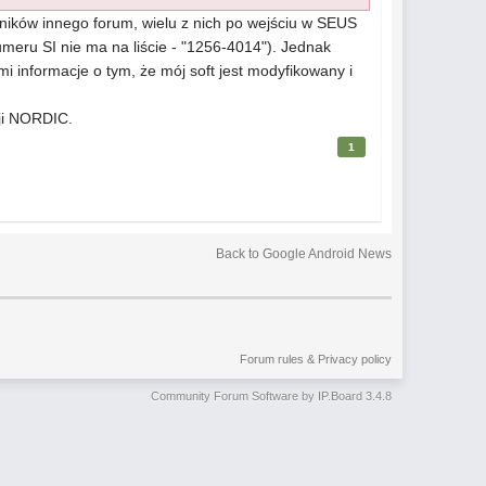
ików innego forum, wielu z nich po wejściu w SEUS
meru SI nie ma na liście - "1256-4014"). Jednak
 informacje o tym, że mój soft jest modyfikowany i
sji NORDIC.
1
Back to Google Android News
Forum rules & Privacy policy
Community Forum Software by IP.Board 3.4.8