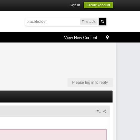
Sign In
Create Account
This topic
View New Content
Please log in to reply
#1