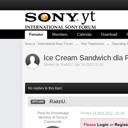
Forums
Members
Calendar
Download
Sony.yt - International Sony Forum
→
Your Telephones
→
Operating 
Ice Cream Sandwich dla P
Started by
.RadziU.
,
Apr 24 2012 01:45
No replies to this topic
.RadziU.
OFFLINE
Thirst for Knowledge
Posted
24 April 2012 - 01:45
Member of Sony.yt
Community
Please
Login
or
Regist