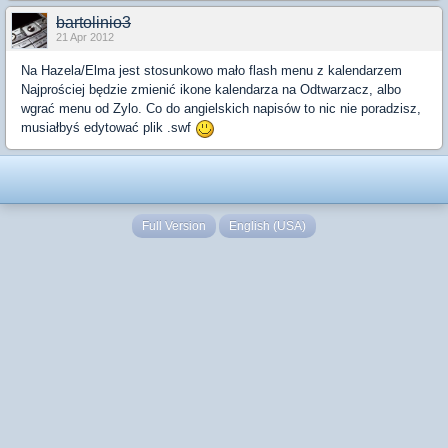
bartolinio3
21 Apr 2012
Na Hazela/Elma jest stosunkowo mało flash menu z kalendarzem
Najprościej będzie zmienić ikone kalendarza na Odtwarzacz, albo
wgrać menu od Zylo. Co do angielskich napisów to nic nie poradzisz,
musiałbyś edytować plik .swf
Full Version
English (USA)