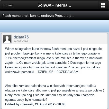
Sony.yt - International Sony Forum
← Hazel
Flash menu brak ikon kalendarza Prosze o p...
dziara76
21 Apr 2012
Witam sciagnalem kupe themow flash menu na hazel i pod niego ale
jest problem brakuje ikony w menu kalendarza i tylko jego prawie w
70 % themow,zamiast niego jest puste miejsce a themy sa naprawde
zajeb...te.Co mam zrobic jak temu zaradzic ? Dlaczego nie ma tego
kalendarza poza tym wszystko jest idealnie.Prosze o pomoc jakies
wskazowki poradniki ...DZIEKUJE I POZDRAWIAM
Aha albo zamiast kalendarza w niektorych theamach jest radio a
wlacza sie kalendarz albo menu jest po angielsku a reszta po polsku (
ikony menu po ang ) Nic nie kumam czy da rady temu zaradzic
ogarnac zeby bylo normalnie?
Edited by dziara76, 21 April 2012 - 20:06.