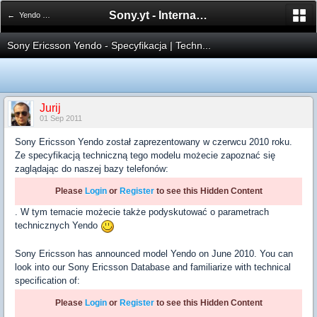
Sony.yt - International Sony Forum
← Yendo W150
Sony Ericsson Yendo - Specyfikacja | Techn...
Jurij
01 Sep 2011
Sony Ericsson Yendo został zaprezentowany w czerwcu 2010 roku.
Ze specyfikacją techniczną tego modelu możecie zapoznać się
zaglądając do naszej bazy telefonów:
Please
Login
or
Register
to see this Hidden Content
. W tym temacie możecie także podyskutować o parametrach
technicznych Yendo
Sony Ericsson has announced model Yendo on June 2010. You can
look into our Sony Ericsson Database and familiarize with technical
specification of:
Please
Login
or
Register
to see this Hidden Content