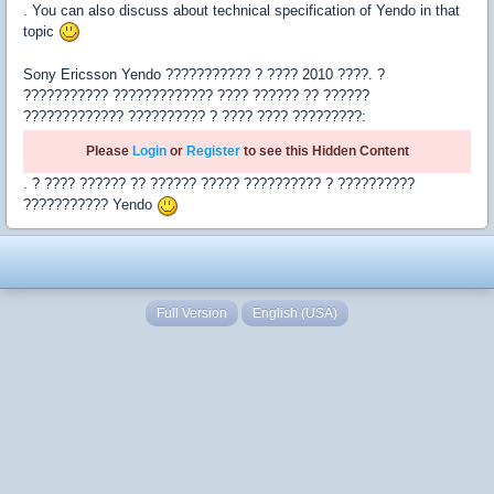
. You can also discuss about technical specification of Yendo in that
topic
Sony Ericsson Yendo ??????????? ? ???? 2010 ????. ?
??????????? ????????????? ???? ?????? ?? ??????
????????????? ?????????? ? ???? ???? ?????????:
Please
Login
or
Register
to see this Hidden Content
. ? ???? ?????? ?? ?????? ????? ?????????? ? ??????????
??????????? Yendo
Full Version
English (USA)