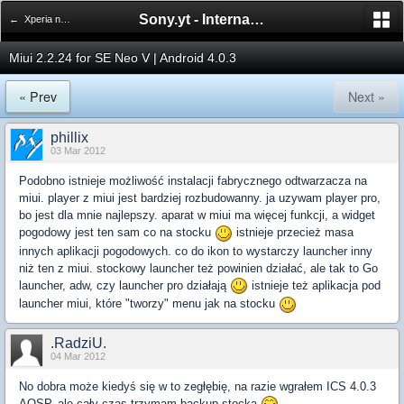
Sony.yt - International Sony Forum
← Xperia neo V
Miui 2.2.24 for SE Neo V | Android 4.0.3
« Prev
Next »
phillix
03 Mar 2012
Podobno istnieje możliwość instalacji fabrycznego odtwarzacza na
miui. player z miui jest bardziej rozbudowanny. ja uzywam player pro,
bo jest dla mnie najlepszy. aparat w miui ma więcej funkcji, a widget
pogodowy jest ten sam co na stocku
istnieje przecież masa
innych aplikacji pogodowych. co do ikon to wystarczy launcher inny
niż ten z miui. stockowy launcher też powinien działać, ale tak to Go
launcher, adw, czy launcher pro działają
istnieje też aplikacja pod
launcher miui, które "tworzy" menu jak na stocku
.RadziU.
04 Mar 2012
No dobra może kiedyś się w to zegłębię, na razie wgrałem ICS 4.0.3
AOSP, ale cały czas trzymam backup stocka