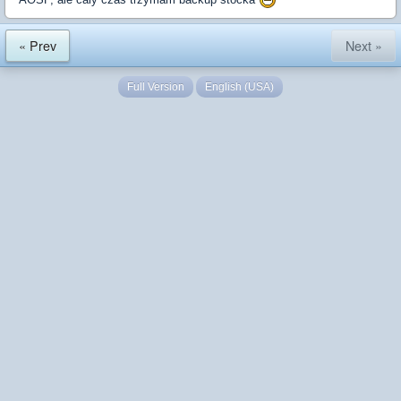
« Prev
Next »
Full Version
English (USA)