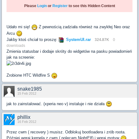
Please
Login
or
Register
to see this Hidden Content
Udało mi się!
Z pewnością zadziała również na zwykłej Neo oraz
Arcu
Jakby ktoś chciał to proszę:
SystemUI.rar
324.87K
0
downloads
Zmienia statusbar i dodaje skróty do widgetów na pasku powiadomień
jak na screenie:
Zrobione HTC Wildfire S
snake1985
15 Feb 2012
jak to zainstalować. (xperia neo v) instaluje i nie działa
phillix
16 Feb 2012
Przez cwm ( recovery ) musisz. Odblokuj bootloadera i zrób roota.
Później wgraj kernela z cwm ( polecam NightElf) i wgraj motyw