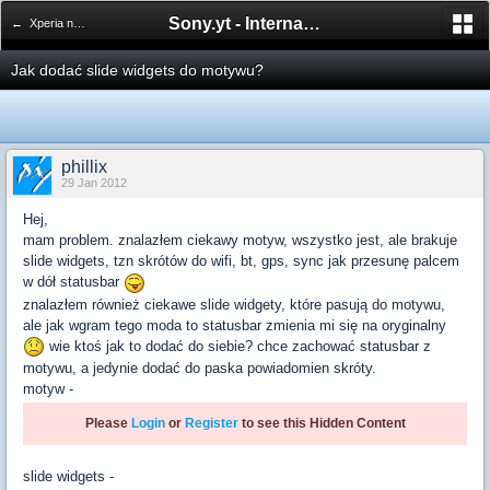
Sony.yt - International Sony Forum
← Xperia neo V
Jak dodać slide widgets do motywu?
phillix
29 Jan 2012
Hej,
mam problem. znalazłem ciekawy motyw, wszystko jest, ale brakuje
slide widgets, tzn skrótów do wifi, bt, gps, sync jak przesunę palcem
w dół statusbar
znalazłem również ciekawe slide widgety, które pasują do motywu,
ale jak wgram tego moda to statusbar zmienia mi się na oryginalny
wie ktoś jak to dodać do siebie? chce zachować statusbar z
motywu, a jedynie dodać do paska powiadomien skróty.
motyw -
Please
Login
or
Register
to see this Hidden Content
slide widgets -