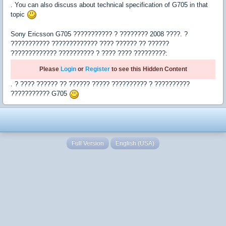
. You can also discuss about technical specification of G705 in that
topic
Sony Ericsson G705 ??????????? ? ???????? 2008 ????. ?
??????????? ????????????? ???? ?????? ?? ??????
????????????? ?????????? ? ???? ???? ?????????:
Please
Login
or
Register
to see this Hidden Content
. ? ???? ?????? ?? ?????? ????? ?????????? ? ??????????
??????????? G705
Full Version
English (USA)