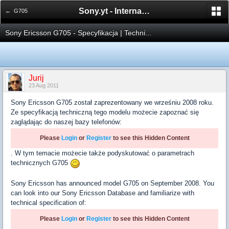
Sony.yt - International Sony Forum
← G705
Sony Ericsson G705 - Specyfikacja | Techni...
Jurij
23 Aug 2011
Sony Ericsson G705 został zaprezentowany we wrześniu 2008 roku.
Ze specyfikacją techniczną tego modelu możecie zapoznać się
zaglądając do naszej bazy telefonów:
Please
Login
or
Register
to see this Hidden Content
. W tym temacie możecie także podyskutować o parametrach
technicznych G705
Sony Ericsson has announced model G705 on September 2008. You
can look into our Sony Ericsson Database and familiarize with
technical specification of:
Please
Login
or
Register
to see this Hidden Content