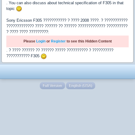
. You can also discuss about technical specification of F305 in that
topic
Sony Ericsson F305 ??????????? ? ???? 2008 ????. ? ???????????
????????????? ???? ?????? ?? ?????? ????????????? ??????????
? ???? ???? ?????????:
Please
Login
or
Register
to see this Hidden Content
. ? ???? ?????? ?? ?????? ????? ?????????? ? ??????????
??????????? F305
Full Version
English (USA)