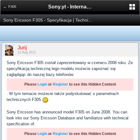
Sony.yt - International Sony Forum
← F305
Sony Ericsson F305 - Specyfikacja | Techni...
Jurij
22 Aug 2011
Sony Ericsson F305 został zaprezentowany w czerwcu 2008 roku. Ze
specyfikacją techniczną tego modelu możecie zapoznać się
zaglądając do naszej bazy telefonów:
Please
Login
or
Register
to see this Hidden Content
. W tym temacie możecie także podyskutować o parametrach
technicznych F305
Sony Ericsson has announced model F305 on June 2008. You can
look into our Sony Ericsson Database and familiarize with technical
specification of:
Please
Login
or
Register
to see this Hidden Content