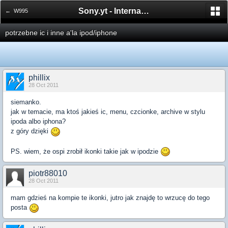
Sony.yt - International Sony Forum
← W995
potrzebne ic i inne a'la ipod/iphone
phillix
28 Oct 2011
siemanko.
jak w temacie, ma ktoś jakieś ic, menu, czcionke, archive w stylu
ipoda albo iphona?
z góry dzięki
PS. wiem, że ospi zrobił ikonki takie jak w ipodzie
piotr88010
28 Oct 2011
mam gdzieś na kompie te ikonki, jutro jak znajdę to wrzucę do tego
posta