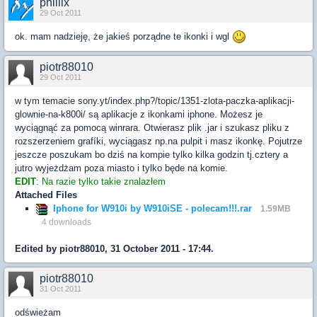
phillix
29 Oct 2011
ok. mam nadzieję, że jakieś porządne te ikonki i wgl
piotr88010
29 Oct 2011
w tym temacie sony.yt/index.php?/topic/1351-zlota-paczka-aplikacji-
glownie-na-k800i/ są aplikacje z ikonkami iphone. Możesz je
wyciągnąć za pomocą winrara. Otwierasz plik .jar i szukasz pliku z
rozszerzeniem grafíki, wyciągasz np.na pulpit i masz ikonkę. Pojutrze
jeszcze poszukam bo dziś na kompie tylko kilka godzin tj.cztery a
jutro wyjeżdżam poza miasto i tylko będe na komie.
EDIT
: Na razie tylko takie znalazłem
Attached Files
Iphone for W910i by W910iSE - polecam!!!.rar
1.59MB
4 downloads
Edited by piotr88010, 31 October 2011 - 17:44.
piotr88010
31 Oct 2011
odświeżam