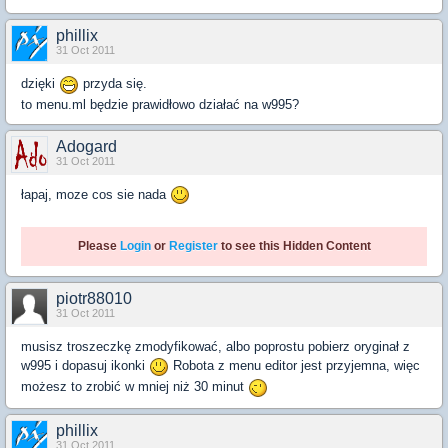
phillix
31 Oct 2011
dzięki
przyda się.
to menu.ml będzie prawidłowo działać na w995?
Adogard
31 Oct 2011
łapaj, moze cos sie nada
Please
Login
or
Register
to see this Hidden Content
piotr88010
31 Oct 2011
musisz troszeczkę zmodyfikować, albo poprostu pobierz oryginał z
w995 i dopasuj ikonki
Robota z menu editor jest przyjemna, więc
możesz to zrobić w mniej niż 30 minut
phillix
31 Oct 2011