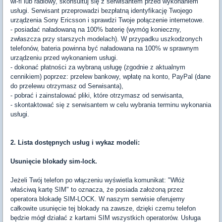
wi-fi lub radiowy, skonsultuj się z serwisantem przed wykonaniem
usługi. Serwisant przeprowadzi bezpłatną identyfikację Twojego
urządzenia Sony Ericsson i sprawdzi Twoje połączenie internetowe.
- posiadać naładowaną na 100% baterię (wymóg konieczny,
zwłaszcza przy starszych modelach). W przypadku uszkodzonych
telefonów, bateria powinna być naładowana na 100% w sprawnym
urządzeniu przed wykonaniem usługi.
- dokonać płatności za wybraną usługę (zgodnie z aktualnym
cennikiem) poprzez: przelew bankowy, wpłatę na konto, PayPal (dane
do przelewu otrzymasz od Serwisanta),
- pobrać i zainstalować pliki, które otrzymasz od serwisanta,
- skontaktować się z serwisantem w celu wybrania terminu wykonania
usługi.
2. Lista dostępnych usług i wykaz modeli:
Usunięcie blokady sim-lock.
Jeżeli Twój telefon po włączeniu wyświetla komunikat: "Włóż
właściwą kartę SIM" to oznacza, że posiada założoną przez
operatora blokadę SIM-LOCK. W naszym serwisie oferujemy
całkowite usunięcie tej blokady na zawsze, dzięki czemu telefon
będzie mógł działać z kartami SIM wszystkich operatorów. Usługa