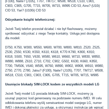
(F100), Naite? (J105), T707, TM717, W508, W518, C510, C901,
C903, C905, G705, T715, W705, W715, W995 CID 53, Aino? (U10i)
CID 53, Yari? (U100i) CID 53
Odzyskanie książki telefonicznej:
Jeżeli Twój telefon przestał działać i nie był flashowany, możemy
spróbować odzyskać z niego Twoje kontakty. Usługa jest dostępna
dla modeli:
D750, K750, W300, W550, W600, W700, W800, W810, Z520, Z525,
Z530, Z550, K530, K550, K610, K618, K770 K790, K800, K810,
K818, S500, T650, V630, W580, W610, W660, W710, W830, W850,
W880, W888, Z610, Z710, C702, C902, G502, K630, K660, K850,
T700, TM506, V640, W595, W760, W890, W902, W908, W910, W980,
Z750, Z770, Z780, Jalou? (F100), Naite? (J105), T707, TM717, W508,
W518, C510, C901, C903, C905, G705, T715, W705, W715, W995
Usunięcie blokady SIM-LOCK kodem ze wszystkich modeli LG
Jeżeli Twój model LG posiada blokadę SIM-LOCK, możemy ją
usunąć poprzez kod generowany na podstawie numeru IMEI. W celu
odblokowania telefonu wyślij serwisantowi model swojego LG, numer
IMEI i dokonaj płatności za usługę, a otrzymasz instrukcję jak wpisać