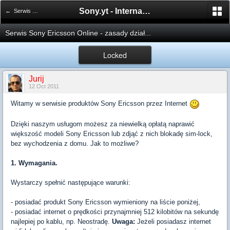
Sony.yt - International Sony Forum
← Serwis Sony Ericsson Online - Język Polski
Serwis Sony Ericsson Online - zasady dział...
Locked
Jurij
12 Oct 2011
Witamy w serwisie produktów Sony Ericsson przez Internet
Dzięki naszym usługom możesz za niewielką opłatą naprawić
większość modeli Sony Ericsson lub zdjąć z nich blokadę sim-lock,
bez wychodzenia z domu. Jak to możliwe?
1. Wymagania.
Wystarczy spełnić następujące warunki:
- posiadać produkt Sony Ericsson wymieniony na liście poniżej,
- posiadać internet o prędkości przynajmniej 512 kilobitów na sekundę
najlepiej po kablu, np. Neostradę.
Uwaga:
Jeżeli posiadasz internet