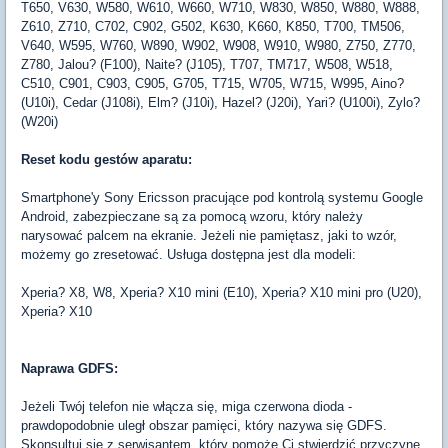
T650, V630, W580, W610, W660, W710, W830, W850, W880, W888,
Z610, Z710, C702, C902, G502, K630, K660, K850, T700, TM506,
V640, W595, W760, W890, W902, W908, W910, W980, Z750, Z770,
Z780, Jalou? (F100), Naite? (J105), T707, TM717, W508, W518,
C510, C901, C903, C905, G705, T715, W705, W715, W995, Aino?
(U10i), Cedar (J108i), Elm? (J10i), Hazel? (J20i), Yari? (U100i), Zylo?
(W20i)
Reset kodu gestów aparatu:
Smartphone'y Sony Ericsson pracujące pod kontrolą systemu Google
Android, zabezpieczane są za pomocą wzoru, który należy
narysować palcem na ekranie. Jeżeli nie pamiętasz, jaki to wzór,
możemy go zresetować. Usługa dostępna jest dla modeli:
Xperia? X8, W8, Xperia? X10 mini (E10), Xperia? X10 mini pro (U20),
Xperia? X10
Naprawa GDFS:
Jeżeli Twój telefon nie włącza się, miga czerwona dioda -
prawdopodobnie uległ obszar pamięci, który nazywa się GDFS.
Skonsultuj się z serwisantem, który pomoże Ci stwierdzić przyczynę