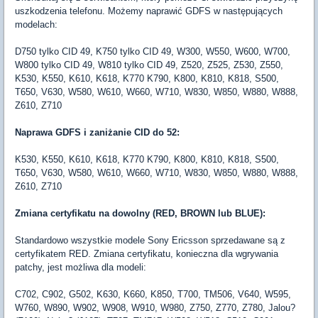
uszkodzenia telefonu. Możemy naprawić GDFS w następujących
modelach:
D750 tylko CID 49, K750 tylko CID 49, W300, W550, W600, W700,
W800 tylko CID 49, W810 tylko CID 49, Z520, Z525, Z530, Z550,
K530, K550, K610, K618, K770 K790, K800, K810, K818, S500,
T650, V630, W580, W610, W660, W710, W830, W850, W880, W888,
Z610, Z710
Naprawa GDFS i zaniżanie CID do 52:
K530, K550, K610, K618, K770 K790, K800, K810, K818, S500,
T650, V630, W580, W610, W660, W710, W830, W850, W880, W888,
Z610, Z710
Zmiana certyfikatu na dowolny (RED, BROWN lub BLUE):
Standardowo wszystkie modele Sony Ericsson sprzedawane są z
certyfikatem RED. Zmiana certyfikatu, konieczna dla wgrywania
patchy, jest możliwa dla modeli:
C702, C902, G502, K630, K660, K850, T700, TM506, V640, W595,
W760, W890, W902, W908, W910, W980, Z750, Z770, Z780, Jalou?