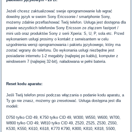
Jeżeli chcesz zaktualizować swoje oprogramowanie lub wgrać
dowolny język w swoim Sony Ericssonie / smartphonie Sony,
możemy zdalnie przeflashować Twój telefon. Usługa jest dostępna dla
prawie wszystkich telefonów Sony Ericsson ze złączem fastport /
mini usb oraz produktów Sony z serii Xperia: S, U, P, sola etc. Przed
wykonaniem usługi prosimy o kontakt z serwisantem w celu
uzgodnienia wersji oprogramowania i pakietu językowego, który ma
zostać wgrany do telefonu. Do wykonania usługi niezbędne jest
posiadanie internetu 1-2 megabity (najlepiej po kablu), komputer z
windowsem 7 (najlepiej 32-bit), naładowana w pełni bateria.
Reset kodu aparatu:
Jeśli Twój telefon prosi podczas włączania o podanie kodu aparatu, a
Ty go nie znasz, możemy go zresetować. Usługa dostępna jest dla
modeli:
D750 tylko CID 49, K750 tylko CID 49, W300, W550, W600, W700,
W800 tylko CID 49, W810 tylko CID 49, Z520, Z525, Z530, Z550,
K530, K550, K610, K618, K770 K790, K800, K810, K818, S500,