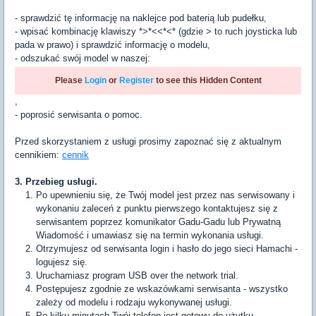
- sprawdzić tę informację na naklejce pod baterią lub pudełku,
- wpisać kombinację klawiszy *>*<<*<* (gdzie > to ruch joysticka lub
pada w prawo) i sprawdzić informację o modelu,
- odszukać swój model w naszej:
Please
Login
or
Register
to see this Hidden Content
,
- poprosić serwisanta o pomoc.
Przed skorzystaniem z usługi prosimy zapoznać się z aktualnym
cennikiem:
cennik
3. Przebieg usługi.
Po upewnieniu się, że Twój model jest przez nas serwisowany i
wykonaniu zaleceń z punktu pierwszego kontaktujesz się z
serwisantem poprzez komunikator Gadu-Gadu lub Prywatną
Wiadomość i umawiasz się na termin wykonania usługi.
Otrzymujesz od serwisanta login i hasło do jego sieci Hamachi -
logujesz się.
Uruchamiasz program USB over the network trial.
Postępujesz zgodnie ze wskazówkami serwisanta - wszystko
zależy od modelu i rodzaju wykonywanej usługi.
Po kilku minutach Twój telefon jest gotowy do użytku.