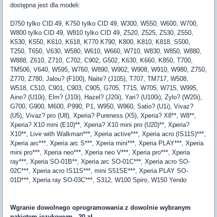
dostępna jest dla modeli:
D750 tylko CID 49, K750 tylko CID 49, W300, W550, W600, W700,
W800 tylko CID 49, W810 tylko CID 49, Z520, Z525, Z530, Z550,
K530, K550, K610, K618, K770 K790, K800, K810, K818, S500,
T250, T650, V630, W580, W610, W660, W710, W830, W850, W880,
W888, Z610, Z710, C702, C902, G502, K630, K660, K850, T700,
TM506, V640, W595, W760, W890, W902, W908, W910, W980, Z750,
Z770, Z780, Jalou? (F100), Naite? (J105), T707, TM717, W508,
W518, C510, C901, C903, C905, G705, T715, W705, W715, W995,
Aino? (U10i), Elm? (J10i), Hazel? (J20i), Yari? (U100i), Zylo? (W20i),
G700, G900, M600, P990, P1, W950, W960, Satio? (U1i), Vivaz?
(U5), Vivaz? pro (U8), Xperia? Pureness (X5), Xperia? X8**, W8**,
Xperia? X10 mini (E10)**, Xperia? X10 mini pro (U20)**, Xperia?
X10**, Live with Walkman***, Xperia active***, Xperia acro (IS11S)***,
Xperia arc***, Xperia arc S***, Xperia mini***, Xperia PLAY***, Xperia
mini pro***, Xperia neo***, Xperia neo V***, Xperia pro***, Xperia
ray***, Xperia SO-01B**, Xperia arc SO-01C***, Xperia acro SO-
02C***, Xperia acro IS11S***, mini S51SE***, Xperia PLAY SO-
01D***, Xperia ray SO-03C***, S312, W100 Spiro, W150 Yendo
Wgranie dowolnego oprogramowania z dowolnie wybranym
pakietem językowym - 20 zł.