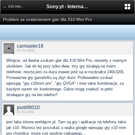
Sony.yt - International Sony Forum
← X10 mini pro
Problem ze znalezieniem gier dla X10 Mini Pro
carmaster18
01 Oct 2011
Witajcie, od dawna szukam gier dla X10 Mini Pro, niestety z marnym
skutkiem. Jak do tej pory tylko dwie, trzy gry działają na moim
telefonie, reszta jest za duża (nawet jeśli są w rozdziałce 240x320).
Przeważnie gry gameloftu są zbyt duże. Próbowałem szukać
wpisując "gry x10mini pro", "gry QVGA" i inne takie kombinacje, za
każdym razem nic konkretnego. Gdzie mogę znaleźć w pełni
działające gry na ten telefon?
piotr88010
01 Oct 2011
jest taka strona worldgsm.pl. Tam są gry i aplikacje na telefony takie
jak x10. Możesz też poszukać u wujka google wpisując gry x10 mini
pro chomikuj, może coś wyjdzie ciekawego...