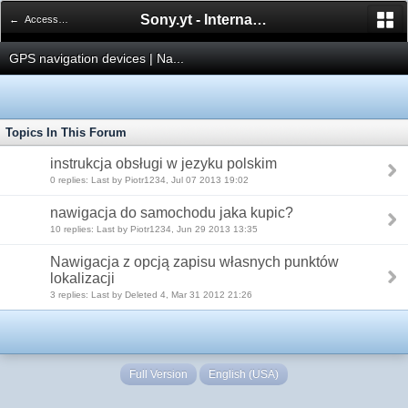
Sony.yt - International Sony Forum
← Accessories | Akcesoria
GPS navigation devices | Na...
Topics In This Forum
instrukcja obsługi w jezyku polskim
0 replies: Last by Piotr1234, Jul 07 2013 19:02
nawigacja do samochodu jaka kupic?
10 replies: Last by Piotr1234, Jun 29 2013 13:35
Nawigacja z opcją zapisu własnych punktów
lokalizacji
3 replies: Last by Deleted 4, Mar 31 2012 21:26
Full Version
English (USA)