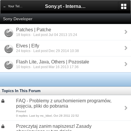
Sony.yt - International Sony Forum
← Your Telephones
Sony Developer
Patches | Patche
18 topics · Last post Jul 04 2013 15:24
Elves | Elfy
24 topics · Last post Dec 29 2014 10:38
Flash Lite, Java, Others | Pozostałe
10 topics · Last post Mar 16 2013 17:36
Topics In This Forum
FAQ - Problemy z uruchomieniem programów,
pojęcia, pliki do pobrania
Pinned
0 replies: Last by mc_kibel, Oct 28 2011 22:52
Przeczytaj zanim napiszesz! Zasady