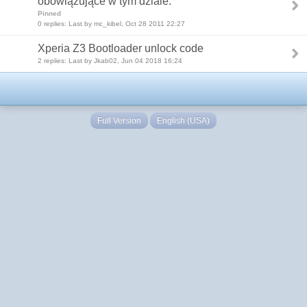
obowiązujące w tym dziale.
Pinned
0 replies: Last by mc_kibel, Oct 28 2011 22:27
Xperia Z3 Bootloader unlock code
2 replies: Last by Jkab02, Jun 04 2018 16:24
Full Version
English (USA)