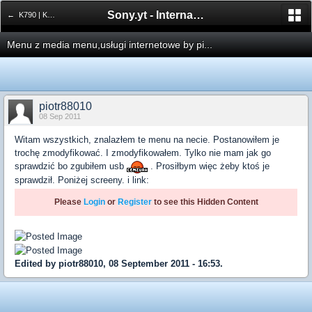
Sony.yt - International Sony Forum
← K790 | K800
Menu z media menu,usługi internetowe by pi...
piotr88010
08 Sep 2011
Witam wszystkich, znalazłem te menu na necie. Postanowiłem je
trochę zmodyfikować. I zmodyfikowałem. Tylko nie mam jak go
sprawdzić bo zgubiłem usb
. Prosiłbym więc żeby ktoś je
sprawdził. Poniżej screeny. i link:
Please
Login
or
Register
to see this Hidden Content
Edited by piotr88010, 08 September 2011 - 16:53.