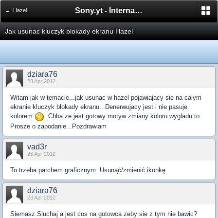
Sony.yt - International Sony Forum
← Hazel
Jak usunac kluczyk blokady ekranu Hazel
dziara76
23 Apr 2012
Witam jak w temacie...jak usunac w hazel pojawiajacy sie na calym
ekranie kluczyk blokady ekranu...Denerwujacy jest i nie pasuje
kolorem
.Chba ze jest gotowy motyw zmiany koloru wygladu to
Prosze o zapodanie...Pozdrawiam
vad3r
23 Apr 2012
To trzeba patchem graficznym. Usunąć/zmienić ikonkę.
dziara76
23 Apr 2012
Siemasz.Sluchaj a jest cos na gotowca zeby sie z tym nie bawic?