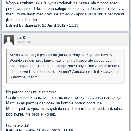
Wogole szukam jakis fajnych czcionek na hazela ale z podgladem
przed wgraniem I ikon menu calego zmienionych.Jak zmienie ikony w
menu to we flash menu tez sie zmieni? Zapodaj jakis link z paczkami
jk mozesz.Pozdro
Edited by dziara76, 23 April 2012 - 13:29.
vad3r
23 Apr 2012
Siemasz.Sluchaj a jest cos na gotowca zeby sie z tym nie bawic?
Wogole szukam jakis fajnych czcionek na hazela ale z podgladem
przed wgraniem I ikon menu calego zmienionych.Jak zmienie ikony w
menu to we flash menu tez sie zmieni? Zapodaj jakis link z paczkami
jk mozesz.Pozdro
No patcha sam musisz zrobić.
Co do czcionek to na kompie mozesz otworzyć czcionke i zobaczyć.
Mam jakąś paczkę czcionek na kompie potem podrzucę.
Menu - jeśli użyjesz własnych ikonek, flash menu nie będzie działać
poprawnie, nie będzie ikonek.
tapnięte wt19i
Edited by vad3r, 23 April 2012 - 13:56.