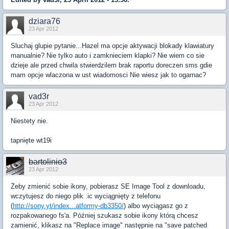
dziara76
23 Apr 2012
Sluchaj glupie pytanie...Hazel ma opcje aktywacji blokady klawiatury
manualnie? Nie tylko auto i zamknieciem klapki? Nie wiem co sie
dzieje ale przed chwila stwierdzilem brak raportu doreczen sms gdie
mam opcje wlaczona w ust wiadomosci Nie wiesz jak to ogarnac?
vad3r
23 Apr 2012
Niestety nie.
tapnięte wt19i
bartolinio3
23 Apr 2012
Żeby zmienić sobie ikony, pobierasz SE Image Tool z downloadu,
wczytujesz do niego plik .ic wyciągnięty z telefonu
(
http://sony.yt/index...atformy-db3350/
) albo wyciągasz go z
rozpakowanego fs'a. Później szukasz sobie ikony którą chcesz
zamienić, klikasz na "Replace image" następnie na "save patched