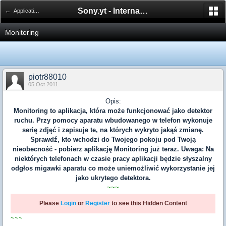
Sony.yt - International Sony Forum
← Applications | Aplikacje
Monitoring
piotr88010
05 Oct 2011
Opis:
Monitoring to aplikacja, która może funkcjonować jako detektor
ruchu. Przy pomocy aparatu wbudowanego w telefon wykonuje
serię zdjęć i zapisuje te, na których wykryto jakąś zmianę.
Sprawdź, kto wchodzi do Twojego pokoju pod Twoją
nieobecność - pobierz aplikację Monitoring już teraz. Uwaga: Na
niektórych telefonach w czasie pracy aplikacji będzie słyszalny
odgłos migawki aparatu co może uniemożliwić wykorzystanie jej
jako ukrytego detektora.
~~~
Please
Login
or
Register
to see this Hidden Content
~~~